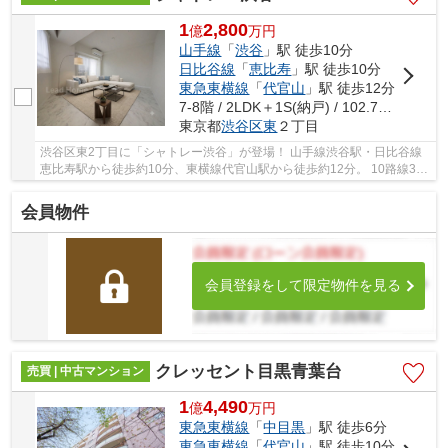
1
2,800
億
万
円
山手線
「
渋谷
」駅 徒歩10分
日比谷線
「
恵比寿
」駅 徒歩10分
東急東横線
「
代官山
」駅 徒歩12分
7-8階 / 2LDK＋1S(納戸) / 102.77㎡
東京都
渋谷区
東
２丁目
渋谷区東2丁目に「シャトレー渋谷」が登場！ 山手線渋谷駅・日比谷線
恵比寿駅から徒歩約10分、東横線代官山駅から徒歩約12分。 10路線3駅
利用可能な大変便利な立地に位置した物件です...
会員物件
会員登録をして限定物件を見る
クレッセント目黒青葉台
売買 | 中古マンション
1
4,490
億
万
円
東急東横線
「
中目黒
」駅 徒歩6分
東急東横線
「
代官山
」駅 徒歩10分