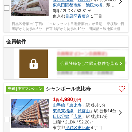
東急田園都市線
「
池尻大橋
」駅 徒歩15分
6階 / 2LDK / 53.81㎡
東京都
目黒区
青葉台
１丁目
目黒区青葉台1丁目に「クレッセント目黒青葉台」が登場！ 東横線中目
黒駅から徒歩約6分・代官山駅から徒歩約10分、田園都市線池尻大橋駅
から徒歩約15分。 3路線3駅利用可能な大変便利...
会員物件
会員登録をして限定物件を見る
シャンボール恵比寿
売買 | 中古マンション
1
4,980
億
万
円
山手線
「
恵比寿
」駅 徒歩3分
東急東横線
「
代官山
」駅 徒歩14分
日比谷線
「
広尾
」駅 徒歩17分
11階 / 2LDK / 52.26㎡
東京都
渋谷区
恵比寿
４丁目