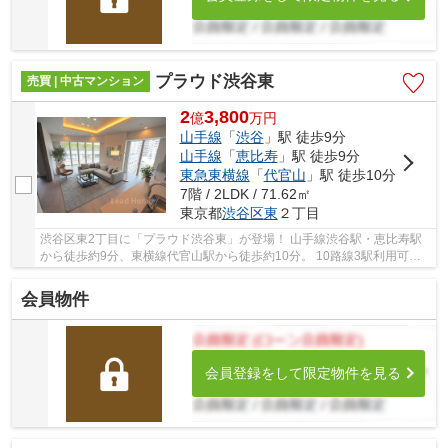
プラウド渋谷東
売買 | 中古マンション
2
3,800
億
万
円
山手線
「
渋谷
」駅 徒歩9分
山手線
「
恵比寿
」駅 徒歩9分
東急東横線
「
代官山
」駅 徒歩10分
7階 / 2LDK / 71.62㎡
東京都
渋谷区
東
２丁目
渋谷区東2丁目に「プラウド渋谷東」が登場！ 山手線渋谷駅・恵比寿駅
から徒歩約9分、東横線代官山駅から徒歩約10分。 10路線3駅利用可能
な大変便利な立地に位置した物件です。 駅徒歩...
会員物件
会員登録をして限定物件を見る