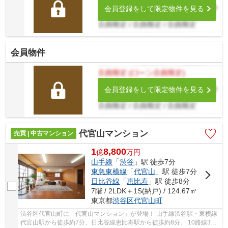
会員登録をして限定物件を見る
会員物件
会員登録をして限定物件を見る
代官山マンション
売買 | 中古マンション
1
8,800
億
万
円
山手線
「
渋谷
」駅 徒歩7分
東急東横線
「
代官山
」駅 徒歩7分
日比谷線
「
恵比寿
」駅 徒歩8分
7階 / 2LDK＋1S(納戸) / 124.67㎡
東京都
渋谷区
代官山町
渋谷区代官山町に「代官山マンション」が登場！ 山手線渋谷駅・東横線
代官山駅から徒歩約7分、日比谷線恵比寿駅から徒歩約8分。 10路線3駅