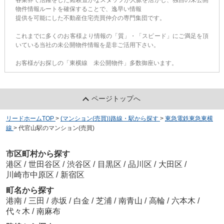
各業界で活躍をした経験豊かなスタッフが人脈を活かし、独自の未公開
物件情報ルートを確保することで、逸早い情報
提供を可能にした不動産住宅売買仲介の専門集団です。
これまでに多くのお客様より情報の「質」・「スピード」にご満足を頂
いている当社の未公開物件情報を是非ご活用下さい。
お客様がお探しの「東横線 未公開物件」多数御座います。
ページトップへ
リードホームTOP
>
(マンション(売買))路線・駅から探す
>
東急電鉄東急東横
線
>
代官山駅のマンション(売買)
市区町村から探す
港区
/
世田谷区
/
渋谷区
/
目黒区
/
品川区
/
大田区
/
川崎市中原区
/
新宿区
町名から探す
港南
/
三田
/
赤坂
/
白金
/
芝浦
/
南青山
/
高輪
/
六本木
/
代々木
/
南麻布