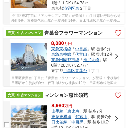
1階 / 1LDK / 54.78㎡
東京都
渋谷区
東
３丁目
渋谷区東3丁目に「アルテシアン広尾」が登場！ 山手線恵比寿駅から徒
歩約9分、東横線代官山駅から徒歩約14分、日比谷線広尾駅から徒歩約
15分。 5路線3駅利用可能な大変便利な立地に位...
青葉台フラワーマンション
売買 | 中古マンション
8,080
万
円
東急東横線
「
中目黒
」駅 徒歩9分
東急東横線
「
代官山
」駅 徒歩12分
東急田園都市線
「
池尻大橋
」駅 徒歩13分
6階 / 2LDK / 52.77㎡
東京都
目黒区
青葉台
１丁目
目黒区青葉台1丁目に「青葉台フラワーマンション」が登場！ 東横線中
目黒駅から徒歩約9分・代官山駅から徒歩約12分、田園都市線池尻大橋
駅から徒歩約13分。 3路線3駅利用可能な大変便...
マンション恵比須苑
売買 | 中古マンション
8,980
万
円
山手線
「
恵比寿
」駅 徒歩7分
東急東横線
「
代官山
」駅 徒歩7分
日比谷線
「
中目黒
」駅 徒歩10分
6階 / 2LDK / 53.81㎡