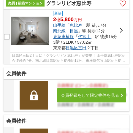
グランリビオ恵比寿
売買 | 新築マンション
新築
2
5,800
億
万
円
山手線
「
恵比寿
」駅 徒歩7分
南北線
「
目黒
」駅 徒歩12分
東急東横線
「
代官山
」駅 徒歩15分
3階 / 2LDK / 57.02㎡
東京都
目黒区
三田
２丁目
目黒区三田2丁目に「グランリビオ恵比寿」が登場！ 山手線恵比寿駅か
ら徒歩約7分、南北線目黒駅から徒歩約12分、東横線代官山駅から徒歩
約15分。 8路線3駅利用可能な大変便利な立地に...
会員物件
会員登録をして限定物件を見る
会員物件