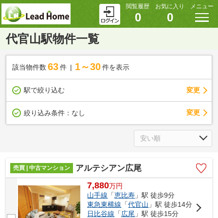
閲覧履歴
お気に入り
メニュー
0
0
代官山駅物件一覧
63
1～30
該当物件数
件
件を表示
駅で絞り込む
変更
変更
絞り込み条件：
なし
アルテシアン広尾
売買 | 中古マンション
7,880
万
円
山手線
「
恵比寿
」駅 徒歩9分
東急東横線
「
代官山
」駅 徒歩14分
日比谷線
「
広尾
」駅 徒歩15分