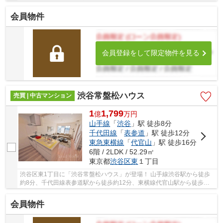
5路線3駅利用可能な大変便利な立地に位置した...
会員物件
会員登録をして限定物件を見る
渋谷常盤松ハウス
売買 | 中古マンション
1
1,799
億
万
円
山手線
「
渋谷
」駅 徒歩8分
千代田線
「
表参道
」駅 徒歩12分
東急東横線
「
代官山
」駅 徒歩16分
6階 / 2LDK / 52.29㎡
東京都
渋谷区
東
１丁目
渋谷区東1丁目に「渋谷常盤松ハウス」が登場！ 山手線渋谷駅から徒歩
約8分、千代田線表参道駅から徒歩約12分、東横線代官山駅から徒歩約
16分。 10路線3駅利用可能な大変便利な立地に位...
会員物件