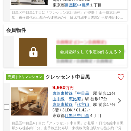
東京都
目黒区
中目黒
１丁目
目黒区中目黒1丁目に「マンション恵比須苑」が登場！ 山手線恵比寿
駅・東横線代官山駅から徒歩約7分、日比谷線中目黒駅から徒歩約10
分。 5路線3駅利用可能な大変便利な立地に位置した...
会員物件
会員登録をして限定物件を見る
クレッセント中目黒
売買 | 中古マンション
9,980
万
円
東急東横線
「
中目黒
」駅 徒歩11分
山手線
「
恵比寿
」駅 徒歩17分
東急東横線
「
代官山
」駅 徒歩17分
5階 / 3LDK / 61.42㎡
東京都
目黒区
中目黒
４丁目
目黒区中目黒4丁目に「クレッセント中目黒」が登場！ 日比谷線中目黒
駅から徒歩約11分、山手線恵比寿駅・東横線代官山駅から徒歩約17分。