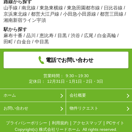
路線から探す
山手線
/
南北線
/
東急東横線
/
東急田園都市線
/
日比谷線
/
京浜東北線
/
都営大江戸線
/
小田急小田原線
/
都営三田線
/
湘南新宿ライン宇須
駅から探す
麻布十番
/
品川
/
恵比寿
/
目黒
/
渋谷
/
広尾
/
白金高輪
/
田町
/
白金台
/
中目黒
電話でお問い合わせ
営業時間：
9:30～19:30
定休日：
12月31日・1月1日・2日・3日
ホーム
会社概要
お問い合わせ
物件リクエスト
プライバシーポリシー
利用規約
アクセスマップ
PCサイト
Copyright(c) 株式会社リードホーム All rights reserved.