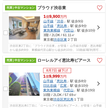
利用可能な大変便利な立地に位置した物件です...
プラウド渋谷東
売買 | 中古マンション
1
9,900
億
万
円
山手線
「
渋谷
」駅 徒歩9分
山手線
「
恵比寿
」駅 徒歩9分
東急東横線
「
代官山
」駅 徒歩10分
3階 / 2LDK / 61.11㎡
東京都
渋谷区
東
２丁目
渋谷区東2丁目に「プラウド渋谷東」が登場！ 山手線渋谷駅・恵比寿駅
から徒歩約9分、東横線代官山駅から徒歩約10分。 10路線3駅利用可能
な大変便利な立地に位置した物件です。 駅徒歩...
ローレルアイ恵比寿ピアース
売買 | 中古マンション
8月7日 値下げ
1
9,999
億
万
円
山手線
「
恵比寿
」駅 徒歩8分
日比谷線
「
広尾
」駅 徒歩10分
東急東横線
「
代官山
」駅 徒歩19分
10階 / 2LDK / 57.69㎡
東京都
渋谷区
恵比寿
１丁目
渋谷区恵比寿1丁目に「ローレルアイ恵比寿ピアース」が登場！ 山手線