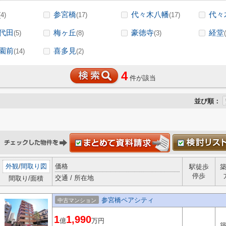
参宮橋
代々木八幡
代々
(4)
(17)
(17)
代田
梅ヶ丘
豪徳寺
経堂
(5)
(8)
(3)
園前
喜多見
(14)
(2)
4
件が該当
並び順：
外観
/
間取り図
価格
駅徒歩
停歩
交通 / 所在地
間取り/面積
参宮橋ペアシティ
中古マンション
1
1,990
億
万円
築