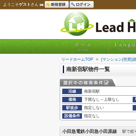
新規登録
ログイン
ようこそ
ゲスト
さん
ホーム
Lang
HOME
TRANSLA
リードホームTOP
>
(マンション(売買)
南新宿駅物件一覧
沿線
南新宿駅
価格
下限なし～上限なし
駅徒歩
指定しない
設備条件
指定なし
小田急電鉄小田急小田原線
駅で絞