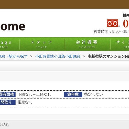
株
営業時間：9:30～19
uage
スタッフ
会社概要
サイ
TION
STAFF
COMPANY
SI
)路線・駅から探す
>
小田急電鉄小田急小田原線
>
南新宿駅のマンション(売
専有面積
下限なし～上限なし
築年数
指定しない
間取り
指定なし
り込む