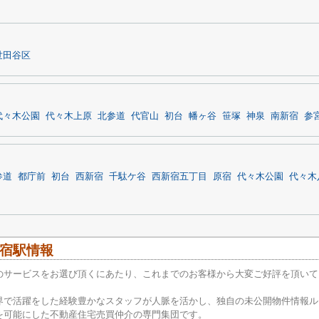
世田谷区
代々木公園
代々木上原
北参道
代官山
初台
幡ヶ谷
笹塚
神泉
南新宿
参
参道
都庁前
初台
西新宿
千駄ケ谷
西新宿五丁目
原宿
代々木公園
代々木
宿駅情報
のサービスをお選び頂くにあたり、これまでのお客様から大変ご好評を頂いて
界で活躍をした経験豊かなスタッフが人脈を活かし、独自の未公開物件情報ル
を可能にした不動産住宅売買仲介の専門集団です。