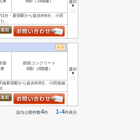
北東
9階/（14階建）
選択
▼
約1分・新宿駅から徒歩約6分、小田
...
新築
鉄筋コンクリート
東
6階/（6階建）
選択
▼
手線新宿駅から徒歩約8分、小田急線
..
4
1-4
該当公開件数
件
件表示