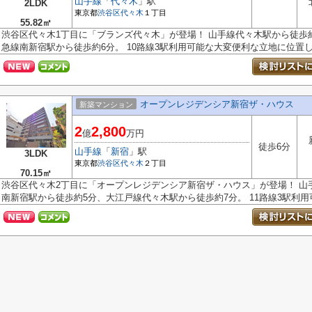
山手線
「
代々木
」駅
2LDK
東京都
渋谷区
代々木
１丁目
55.82㎡
渋谷区代々木1丁目に「ブランズ代々木」が登場！ 山手線代々木駅から徒歩
急線南新宿駅から徒歩約6分。 10路線3駅利用可能な大変便利な立地に位置した
オープンレジデンシア新宿ザ・ハウス
新築マンション
2
2,800
億
万円
徒歩6分
山手線
「
新宿
」駅
3LDK
東京都
渋谷区
代々木
２丁目
70.15㎡
渋谷区代々木2丁目に「オープンレジデンシア新宿ザ・ハウス」が登場！ 山
南新宿駅から徒歩約5分、大江戸線代々木駅から徒歩約7分。 11路線3駅利用可.