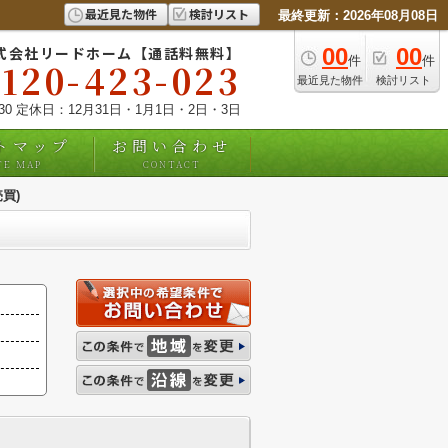
最近見た物件
検討リスト
最終更新：2026年08月08日
式会社リードホーム【通話料無料】
00
00
件
件
0120-423-023
最近見た物件
検討リスト
:30 定休日：12月31日・1月1日・2日・3日
トマップ
お問い合わせ
TE MAP
CONTACT
買)