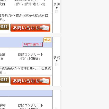
北西
6階/（8階建 地下1階）
選択
▼
歩約7分・南新宿駅から徒歩約12
...
8月7日 値下げ
新築
鉄筋コンクリート
選択
東
4階/（10階建）
▼
手線新宿駅から徒歩約8分、小田急線
..
築9年
鉄筋コンクリート