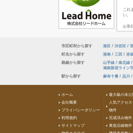
これ
い。
お客
市区町村から探す
港区
/
渋谷区
/
町名から探す
港南
/
三田
/
赤
路線から探す
山手線
/
南北線
/
湘南新宿ライン
駅から探す
麻布十番
/
品川
/
ホーム
最大級の未公
会社概要
人気アクセス
プライバシーポリシー
物件
利用規約
完成済み物件
サイトマップ
東急沿線物件