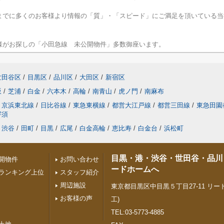
までに多くのお客様より情報の「質」・「スピード」にご満足を頂いている当
様がお探しの「小田急線 未公開物件」多数御座います。
世田谷区
/
目黒区
/
品川区
/
大田区
/
新宿区
坂
/
芝浦
/
白金
/
六本木
/
高輪
/
南青山
/
虎ノ門
/
南麻布
京浜東北線
/
日比谷線
/
東急東横線
/
都営大江戸線
/
都営三田線
/
東急田園
宇須
渋谷
/
田町
/
目黒
/
広尾
/
白金高輪
/
恵比寿
/
白金台
/
浜松町
目黒・港・渋谷・世田谷・品川
開物件
お問い合わせ
ードホームへ
ランキング上位
スタッフ紹介
周辺施設
東京都目黒区中目黒５丁目27-11 リード
お客様の声
工)
TEL:03-5773-4885