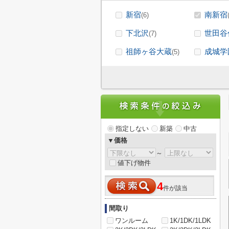
新宿
南新宿
(6)
下北沢
世田谷
(7)
祖師ヶ谷大蔵
成城学
(5)
指定しない
新築
中古
▼価格
～
値下げ物件
4
件が該当
間取り
ワンルーム
1K/1DK/1LDK