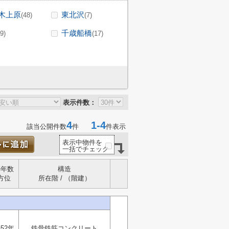
木上原
東北沢
(48)
(7)
千歳船橋
(9)
(17)
表示件数：
4
1-4
該当公開件数
件
件表示
表示中物件を
一括でチェック
築年数
構造
方位
所在階 / （階建）
52年
鉄骨鉄筋コンクリート