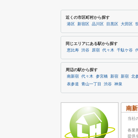
近くの市区町村から探す
港区
新宿区
品川区
目黒区
大田区
同じエリアにある駅から探す
恵比寿
渋谷
原宿
代々木
千駄ケ谷
周辺の駅から探す
南新宿
代々木
参宮橋
新宿
新宿
北
表参道
青山一丁目
渋谷
神泉
南新
当社
各業
提供