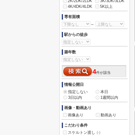
2K/2DK/2LDK
3K/3DK/3LDK
4K/4DK/4LDK
5K以上
専有面積
～
駅からの徒歩
築年数
4
件が該当
情報公開日
指定しない
本日
3日以内
1週間以内
画像・動画あり
画像あり
動画あり
こだわり条件
スケルトン渡し
(-)