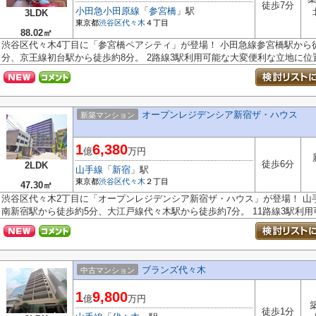
徒歩7分
小田急小田原線
「
参宮橋
」駅
3LDK
東京都
渋谷区
代々木
４丁目
88.02㎡
渋谷区代々木4丁目に「参宮橋ペアシティ」が登場！ 小田急線参宮橋駅から徒
分、京王線初台駅から徒歩約8分。 2路線3駅利用可能な大変便利な立地に位置し
オープンレジデンシア新宿ザ・ハウス
新築マンション
1
6,380
億
万円
徒歩6分
2LDK
山手線
「
新宿
」駅
東京都
渋谷区
代々木
２丁目
47.30㎡
渋谷区代々木2丁目に「オープンレジデンシア新宿ザ・ハウス」が登場！ 山
南新宿駅から徒歩約5分、大江戸線代々木駅から徒歩約7分。 11路線3駅利用可.
ブランズ代々木
中古マンション
1
9,800
億
万円
徒歩1分