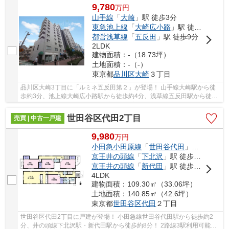
9,780
万
円
山手線
「
大崎
」駅 徒歩3分
東急池上線
「
大崎広小路
」駅 徒歩4分
都営浅草線
「
五反田
」駅 徒歩9分
2LDK
建物面積：-（18.73坪）
土地面積：-（-）
東京都
品川区
大崎
３丁目
品川区大崎3丁目に「ルミネ五反田第２」が登場！ 山手線大崎駅から徒
歩約3分、池上線大崎広小路駅から徒歩約4分、浅草線五反田駅から徒歩
約9分。 6路線3駅利用可能な大変便利な立地に...
世田谷区代田2丁目
売買 | 中古一戸建
9,980
万
円
小田急小田原線
「
世田谷代田
」駅 徒歩2分
京王井の頭線
「
下北沢
」駅 徒歩8分
京王井の頭線
「
新代田
」駅 徒歩8分
4LDK
建物面積：109.30㎡（33.06坪）
土地面積：140.85㎡（42.6坪）
東京都
世田谷区
代田
２丁目
世田谷区代田2丁目に戸建が登場！ 小田急線世田谷代田駅から徒歩約2
分、井の頭線下北沢駅・新代田駅から徒歩約8分！ 2路線3駅利用可能な