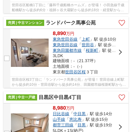
世田谷区船橋1丁目に「藤和千歳船橋ホームズ」が登場！ 小田急線千歳
船橋駅から徒歩約6分・祖師ヶ谷大蔵駅から徒歩約18分・経堂駅から徒
歩約22分。 3駅利用可能な大変便利な立地に位置...
ランドパーク馬事公苑
売買 | 中古マンション
8,890
万
円
東急世田谷線
「
上町
」駅 徒歩10分
東急世田谷線
「
世田谷
」駅 徒歩14分
東急田園都市線
「
桜新町
」駅 徒歩16分
3LDK
建物面積：-（21.37坪）
土地面積：-（-）
東京都
世田谷区
桜
３丁目
世田谷区桜3丁目に「ランドパーク馬事公苑」が登場！ 世田谷線上町駅
から徒歩約10分・世田谷駅から徒歩約14分、田園都市線桜新町駅から徒
歩約16分。 2路線3駅利用可能な大変便利な立地...
目黒区中目黒4丁目
売買 | 中古一戸建
8,980
万
円
日比谷線
「
中目黒
」駅 徒歩14分
山手線
「
恵比寿
」駅 徒歩15分
都営三田線
「
目黒
」駅 徒歩19分
5LDK＋1S(納戸)