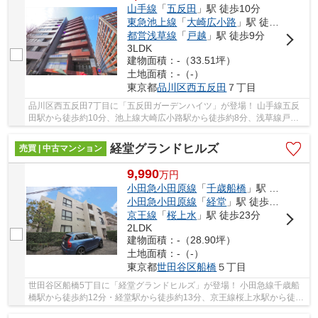
山手線
「
五反田
」駅 徒歩10分
東急池上線
「
大崎広小路
」駅 徒歩8分
都営浅草線
「
戸越
」駅 徒歩9分
3LDK
建物面積：-（33.51坪）
土地面積：-（-）
東京都
品川区
西五反田
７丁目
品川区西五反田7丁目に「五反田ガーデンハイツ」が登場！ 山手線五反
田駅から徒歩約10分、池上線大崎広小路駅から徒歩約8分、浅草線戸越
駅から徒歩約9分。 7路線3駅利用可能な大変便利...
経堂グランドヒルズ
売買 | 中古マンション
9,990
万
円
小田急小田原線
「
千歳船橋
」駅 徒歩12分
小田急小田原線
「
経堂
」駅 徒歩13分
京王線
「
桜上水
」駅 徒歩23分
2LDK
建物面積：-（28.90坪）
土地面積：-（-）
東京都
世田谷区
船橋
５丁目
世田谷区船橋5丁目に「経堂グランドヒルズ」が登場！ 小田急線千歳船
橋駅から徒歩約12分・経堂駅から徒歩約13分、京王線桜上水駅から徒歩
約23分。 2路線3駅利用可能な大変便利な立地に...