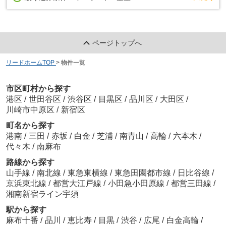
ページトップへ
リードホームTOP
>
物件一覧
市区町村から探す
港区
/
世田谷区
/
渋谷区
/
目黒区
/
品川区
/
大田区
/
川崎市中原区
/
新宿区
町名から探す
港南
/
三田
/
赤坂
/
白金
/
芝浦
/
南青山
/
高輪
/
六本木
/
代々木
/
南麻布
路線から探す
山手線
/
南北線
/
東急東横線
/
東急田園都市線
/
日比谷線
/
京浜東北線
/
都営大江戸線
/
小田急小田原線
/
都営三田線
/
湘南新宿ライン宇須
駅から探す
麻布十番
/
品川
/
恵比寿
/
目黒
/
渋谷
/
広尾
/
白金高輪
/