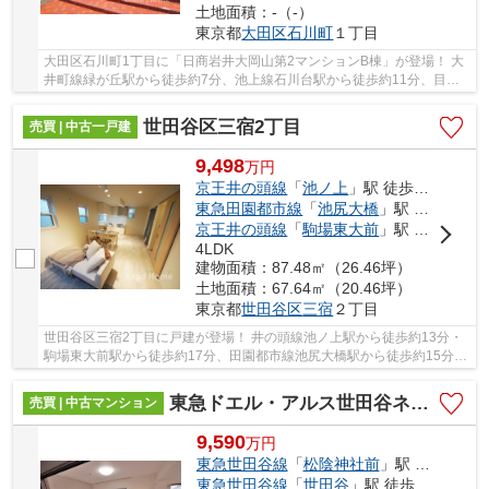
土地面積：-（-）
東京都
大田区
石川町
１丁目
大田区石川町1丁目に「日商岩井大岡山第2マンションB棟」が登場！ 大
井町線緑が丘駅から徒歩約7分、池上線石川台駅から徒歩約11分、目黒
線奥沢駅から徒歩約12分。 3路線3駅利用可能な...
世田谷区三宿2丁目
売買 | 中古一戸建
9,498
万
円
京王井の頭線
「
池ノ上
」駅 徒歩13分
東急田園都市線
「
池尻大橋
」駅 徒歩15分
京王井の頭線
「
駒場東大前
」駅 徒歩17分
4LDK
建物面積：87.48㎡（26.46坪）
土地面積：67.64㎡（20.46坪）
東京都
世田谷区
三宿
２丁目
世田谷区三宿2丁目に戸建が登場！ 井の頭線池ノ上駅から徒歩約13分・
駒場東大前駅から徒歩約17分、田園都市線池尻大橋駅から徒歩約15分！
2路線3駅利用可能な大変便利な立地に位置した...
東急ドエル・アルス世田谷ネクステージ
売買 | 中古マンション
9,590
万
円
東急世田谷線
「
松陰神社前
」駅 徒歩3分
東急世田谷線
「
世田谷
」駅 徒歩3分