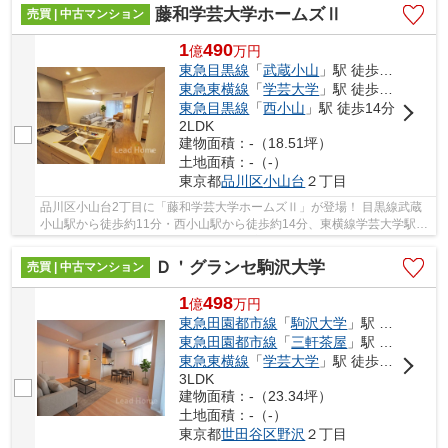
藤和学芸大学ホームズⅡ
売買 | 中古マンション
1
490
億
万
円
東急目黒線
「
武蔵小山
」駅 徒歩11分
東急東横線
「
学芸大学
」駅 徒歩13分
東急目黒線
「
西小山
」駅 徒歩14分
2LDK
建物面積：-（18.51坪）
土地面積：-（-）
東京都
品川区
小山台
２丁目
品川区小山台2丁目に「藤和学芸大学ホームズⅡ」が登場！ 目黒線武蔵
小山駅から徒歩約11分・西小山駅から徒歩約14分、東横線学芸大学駅か
ら徒歩約13分。 2路線3駅利用可能な大変便利な...
Ｄ＇グランセ駒沢大学
売買 | 中古マンション
1
498
億
万
円
東急田園都市線
「
駒沢大学
」駅 徒歩15分
東急田園都市線
「
三軒茶屋
」駅 徒歩17分
東急東横線
「
学芸大学
」駅 徒歩17分
3LDK
建物面積：-（23.34坪）
土地面積：-（-）
東京都
世田谷区
野沢
２丁目