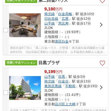
第二白金ハウス
売買 | 中古マンション
9,180
万
円
南北線
「
白金高輪
」駅 徒歩10分
日比谷線
「
広尾
」駅 徒歩12分
山手線
「
恵比寿
」駅 徒歩17分
2LDK
建物面積：-（19.93坪）
土地面積：-（-）
東京都
港区
白金
６丁目
港区白金6丁目に「第二白金ハウス」が登場！ 南北線白金高輪駅から徒
歩約10分、日比谷線広尾駅から徒歩約12分、山手線恵比寿駅から徒歩約
17分。 6路線3駅利用可能な大変便利な立地に位...
目黒プラザ
売買 | 中古マンション
9,199
万
円
山手線
「
目黒
」駅 徒歩3分
南北線
「
白金台
」駅 徒歩13分
東急目黒線
「
不動前
」駅 徒歩19分
3LDK
建物面積：-（21.41坪）
土地面積：-（-）
東京都
品川区
上大崎
２丁目
品川区上大崎2丁目に「目黒プラザ」が登場！ 山手線目黒駅から徒歩約4