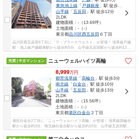
東急池上線
「
戸越銀座
」駅 徒歩5分
山手線
「
五反田
」駅 徒歩12分
2LDK
建物面積：-（13.69坪）
土地面積：-（-）
東京都
品川区
西五反田
６丁目
品川区西五反田6丁目に「ラ・プラースウエスト」が登場！ 浅草線戸越
駅・池上線戸越銀座駅から徒歩約5分、山手線五反田駅から徒歩約12
分！ 3路線3駅利用可能な大変便利な立地に位置し...
ニューウェルハイツ高輪
売買 | 中古マンション
8,999
万
円
都営浅草線
「
高輪台
」駅 徒歩3分
南北線
「
白金台
」駅 徒歩10分
山手線
「
五反田
」駅 徒歩13分
2LDK
建物面積：-（15.56坪）
土地面積：-（-）
東京都
港区
白金台
２丁目
港区白金台2丁目に「ニューウェルハイツ高輪」が登場！ 浅草線高輪台
駅から徒歩約3分、南北線白金台駅から徒歩約10分、山手線五反田駅か
ら徒歩約13分。 5路線3駅利用可能な大変便利な...