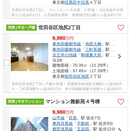
東京都
目黒区
中目黒
４丁目
目黒区中目黒4丁目に「クレッセント中目黒」が登場！ 日比谷線中目黒
駅から徒歩約11分、山手線恵比寿駅・東横線代官山駅から徒歩約17分。
5路線3駅利用可能な大変便利な立地に位置した...
世田谷区池尻2丁目
売買 | 中古一戸建
9,980
万
円
東急田園都市線
「
池尻大橋
」駅 徒歩5分
東急田園都市線
「
三軒茶屋
」駅 徒歩13分
京王井の頭線
「
駒場東大前
」駅 徒歩20分
3LDK
建物面積：70.39㎡（21.29坪）
土地面積：57.49㎡（17.39坪）
東京都
世田谷区
池尻
２丁目
世田谷区池尻2丁目に戸建が登場！ 田園都市線池尻大橋駅から徒歩約5
分・三軒茶屋駅から徒歩約13分、井の頭線駒場東大前駅から徒歩約20
分！ 3路線3駅利用可能な大変便利な立地に位置し...
マンション雅叙苑４号棟
売買 | 中古マンション
9,980
万
円
山手線
「
目黒
」駅 徒歩7分
東急目黒線
「
不動前
」駅 徒歩9分
都営浅草線
「
五反田
」駅 徒歩12分