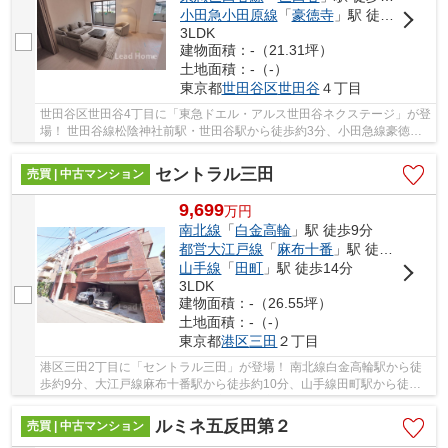
小田急小田原線
「
豪徳寺
」駅 徒歩21分
3LDK
建物面積：-（21.31坪）
土地面積：-（-）
東京都
世田谷区
世田谷
４丁目
世田谷区世田谷4丁目に「東急ドエル・アルス世田谷ネクステージ」が登
場！ 世田谷線松陰神社前駅・世田谷駅から徒歩約3分、小田急線豪徳寺
駅から徒歩約21分。 2路線3駅利用可能な大変...
セントラル三田
売買 | 中古マンション
9,699
万
円
南北線
「
白金高輪
」駅 徒歩9分
都営大江戸線
「
麻布十番
」駅 徒歩10分
山手線
「
田町
」駅 徒歩14分
3LDK
建物面積：-（26.55坪）
土地面積：-（-）
東京都
港区
三田
２丁目
港区三田2丁目に「セントラル三田」が登場！ 南北線白金高輪駅から徒
歩約9分、大江戸線麻布十番駅から徒歩約10分、山手線田町駅から徒歩
約13分。 4路線3駅利用可能な大変便利な立地に...
ルミネ五反田第２
売買 | 中古マンション