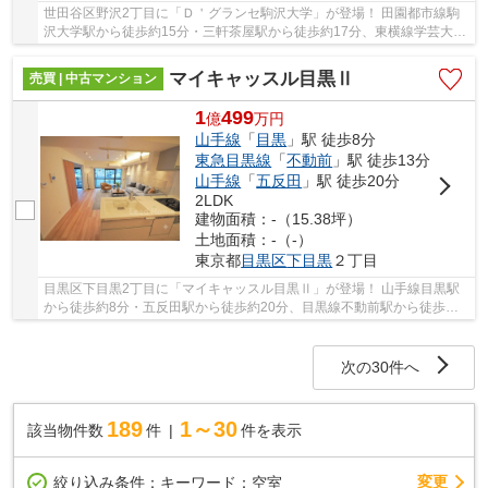
世田谷区野沢2丁目に「Ｄ＇グランセ駒沢大学」が登場！ 田園都市線駒
沢大学駅から徒歩約15分・三軒茶屋駅から徒歩約17分、東横線学芸大学
駅から徒歩約17分。 2路線3駅利用可能な大変便...
マイキャッスル目黒Ⅱ
売買 | 中古マンション
1
499
億
万
円
山手線
「
目黒
」駅 徒歩8分
東急目黒線
「
不動前
」駅 徒歩13分
山手線
「
五反田
」駅 徒歩20分
2LDK
建物面積：-（15.38坪）
土地面積：-（-）
東京都
目黒区
下目黒
２丁目
目黒区下目黒2丁目に「マイキャッスル目黒Ⅱ」が登場！ 山手線目黒駅
から徒歩約8分・五反田駅から徒歩約20分、目黒線不動前駅から徒歩約
13分。 6路線3駅利用可能な大変便利な立地に位置...
次の30件へ
189
1～30
該当物件数
件
件を表示
変更
絞り込み条件：
キーワード：空室