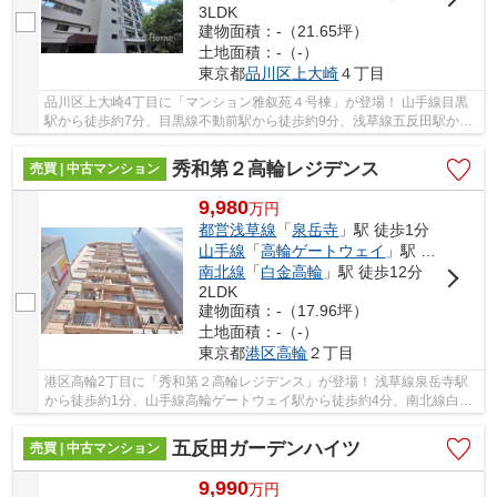
3LDK
建物面積：-（21.65坪）
土地面積：-（-）
東京都
品川区
上大崎
４丁目
品川区上大崎4丁目に「マンション雅叙苑４号棟」が登場！ 山手線目黒
駅から徒歩約7分、目黒線不動前駅から徒歩約9分、浅草線五反田駅から
徒歩約12分。 6路線3駅利用可能な大変便利な立...
秀和第２高輪レジデンス
売買 | 中古マンション
9,980
万
円
都営浅草線
「
泉岳寺
」駅 徒歩1分
山手線
「
高輪ゲートウェイ
」駅 徒歩4分
南北線
「
白金高輪
」駅 徒歩12分
2LDK
建物面積：-（17.96坪）
土地面積：-（-）
東京都
港区
高輪
２丁目
港区高輪2丁目に「秀和第２高輪レジデンス」が登場！ 浅草線泉岳寺駅
から徒歩約1分、山手線高輪ゲートウェイ駅から徒歩約4分、南北線白金
高輪駅から徒歩約12分。 6路線3駅利用可能な大...
五反田ガーデンハイツ
売買 | 中古マンション
9,990
万
円