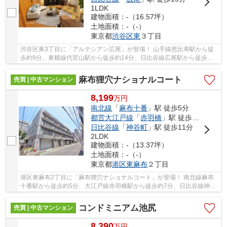
1LDK
建物面積：-（16.57坪）
土地面積：-（-）
東京都
渋谷区
東
３丁目
渋谷区東3丁目に「アルテシアン広尾」が登場！ 山手線恵比寿駅から徒
歩約9分、東横線代官山駅から徒歩約14分、日比谷線広尾駅から徒歩約
15分。 5路線3駅利用可能な大変便利な立地に位...
麻布狸穴ナショナルコート
売買 | 中古マンション
8,199
万
円
南北線
「
麻布十番
」駅 徒歩5分
都営大江戸線
「
赤羽橋
」駅 徒歩7分
日比谷線
「
神谷町
」駅 徒歩11分
2LDK
建物面積：-（13.37坪）
土地面積：-（-）
東京都
港区
東麻布
２丁目
港区東麻布2丁目に「麻布狸穴ナショナルコート」が登場！ 南北線麻布
十番駅から徒歩約5分、大江戸線赤羽橋駅から徒歩約7分、日比谷線神谷
町駅から徒歩約11分。 3路線3駅利用可能な大変...
コンドミニアム池尻
売買 | 中古マンション
8,390
万
円