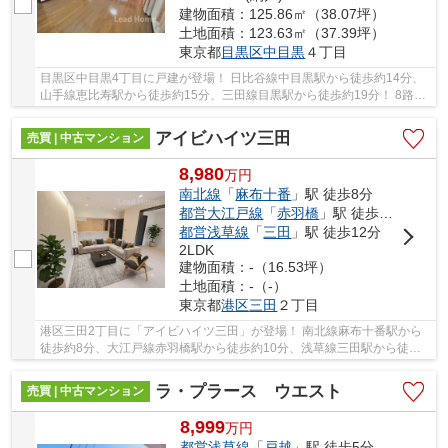
建物面積：125.86㎡（38.07坪）
土地面積：123.63㎡（37.39坪）
東京都
目黒区
中目黒
４丁目
目黒区中目黒4丁目に戸建が登場！ 日比谷線中目黒駅から徒歩約14分、
山手線恵比寿駅から徒歩約15分、三田線目黒駅から徒歩約19分！ 8路線
3駅利用可能な大変便利な立地に位置した物件で...
アイビハイツ三田
売買 | 中古マンション
8,980
万
円
南北線
「
麻布十番
」駅 徒歩8分
都営大江戸線
「
赤羽橋
」駅 徒歩10分
都営浅草線
「
三田
」駅 徒歩12分
2LDK
建物面積：-（16.53坪）
土地面積：-（-）
東京都
港区
三田
２丁目
港区三田2丁目に「アイビハイツ三田」が登場！ 南北線麻布十番駅から
徒歩約8分、大江戸線赤羽橋駅から徒歩約10分、浅草線三田駅から徒歩
約12分！ 4路線3駅利用可能な大変便利な立地に...
ラ・プラース ウエスト
売買 | 中古マンション
8,999
万
円
都営浅草線
「
戸越
」駅 徒歩5分