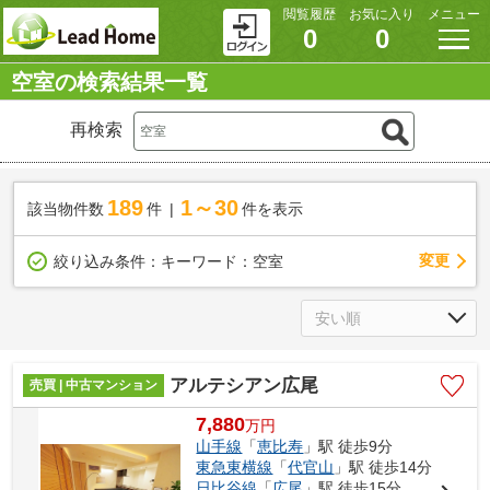
閲覧履歴
お気に入り
メニュー
0
0
空室の検索結果一覧
再検索
189
1～30
該当物件数
件
件を表示
変更
絞り込み条件：
キーワード：空室
アルテシアン広尾
売買 | 中古マンション
7,880
万
円
山手線
「
恵比寿
」駅 徒歩9分
東急東横線
「
代官山
」駅 徒歩14分
日比谷線
「
広尾
」駅 徒歩15分