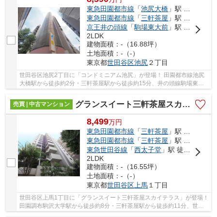
東急田園都市線
「
池尻大橋
」駅 徒歩2分
東急田園都市線
「
三軒茶屋
」駅 徒歩15分
京王井の頭線
「
駒場東大前
」駅 徒歩18分
2LDK
建物面積：-（16.88坪）
土地面積：-（-）
東京都
世田谷区
池尻
２丁目
世田谷区池尻2丁目に「コンドミニアム池尻」が登場！ 田園都市線池尻
大橋駅から徒歩約2分・三軒茶屋駅から徒歩約15分、井の頭線駒場東大
前駅から徒歩約18分。 3路線3駅利用可能な大変...
グランスイート三軒茶屋スカイテラス
売買 | 中古マンション
8,499
万
円
東急田園都市線
「
三軒茶屋
」駅 徒歩10分
東急田園都市線
「
三軒茶屋
」駅 徒歩11分
東急世田谷線
「
西太子堂
」駅 徒歩13分
2LDK
建物面積：-（16.55坪）
土地面積：-（-）
東京都
世田谷区
上馬
１丁目
世田谷区上馬1丁目に「グランスイート三軒茶屋スカイテラス」が登場！
田園調布駒沢大学駅から徒歩約8分・三軒茶屋駅から徒歩約11分、世田
谷線西太子堂駅から徒歩約13分。 2路線3駅利...