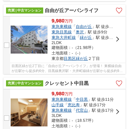
大変便利な立地に位置した物件です。 駅徒歩約2...
自由が丘アーバンライフ
売買 | 中古マンション
9,980
万
円
東急東横線
「
自由が丘
」駅 徒歩6分
東急目黒線
「
奥沢
」駅 徒歩9分
東急大井町線
「
緑が丘
」駅 徒歩9分
2LDK
建物面積：-（21.98坪）
土地面積：-（-）
東京都
目黒区
緑が丘
２丁目
目黒区緑が丘2丁目に「自由が丘アーバンライフ」が登場！ 東横線自由
が丘駅から徒歩約6分、目黒線奥沢駅・大井町線緑が丘駅から徒歩約9
分。 3路線3駅利用可能な大変便利な立地に位置し...
クレッセント中目黒
売買 | 中古マンション
9,980
万
円
東急東横線
「
中目黒
」駅 徒歩11分
山手線
「
恵比寿
」駅 徒歩17分
東急東横線
「
代官山
」駅 徒歩17分
3LDK
建物面積：-（18.57坪）
土地面積：-（-）