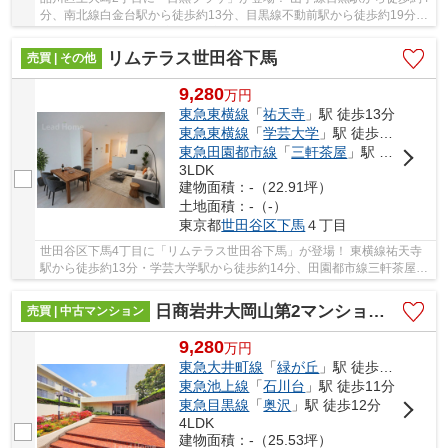
分、南北線白金台駅から徒歩約13分、目黒線不動前駅から徒歩約19分。
4路線3駅利用可能な大変便利な立地に位置し...
リムテラス世田谷下馬
売買 | その他
9,280
万
円
東急東横線
「
祐天寺
」駅 徒歩13分
東急東横線
「
学芸大学
」駅 徒歩14分
東急田園都市線
「
三軒茶屋
」駅 徒歩18分
3LDK
建物面積：-（22.91坪）
土地面積：-（-）
東京都
世田谷区
下馬
４丁目
世田谷区下馬4丁目に「リムテラス世田谷下馬」が登場！ 東横線祐天寺
駅から徒歩約13分・学芸大学駅から徒歩約14分、田園都市線三軒茶屋駅
から徒歩約18分。 3路線3駅利用可能な大変便利...
日商岩井大岡山第2マンションB棟
売買 | 中古マンション
9,280
万
円
東急大井町線
「
緑が丘
」駅 徒歩7分
東急池上線
「
石川台
」駅 徒歩11分
東急目黒線
「
奥沢
」駅 徒歩12分
4LDK
建物面積：-（25.53坪）