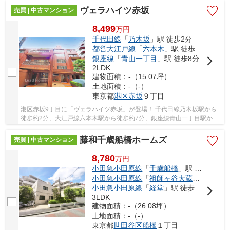
ヴェラハイツ赤坂
売買 | 中古マンション
8,499
万
円
千代田線
「
乃木坂
」駅 徒歩2分
都営大江戸線
「
六本木
」駅 徒歩7分
銀座線
「
青山一丁目
」駅 徒歩8分
2LDK
建物面積：-（15.07坪）
土地面積：-（-）
東京都
港区
赤坂
９丁目
港区赤坂9丁目に「ヴェラハイツ赤坂」が登場！ 千代田線乃木坂駅から
徒歩約2分、大江戸線六本木駅から徒歩約7分、銀座線青山一丁目駅から
徒歩約8分。 5路線3駅利用可能な大変便利な立...
藤和千歳船橋ホームズ
売買 | 中古マンション
8,780
万
円
小田急小田原線
「
千歳船橋
」駅 徒歩6分
小田急小田原線
「
祖師ヶ谷大蔵
」駅 徒歩1
小田急小田原線
「
経堂
」駅 徒歩22分
3LDK
建物面積：-（26.08坪）
土地面積：-（-）
東京都
世田谷区
船橋
１丁目