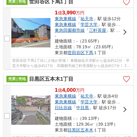
世田谷区下馬1丁目
売買 | 売地
1
3,990
億
万
円
東急東横線
「
祐天寺
」駅 徒歩12分
東急東横線
「
学芸大学
」駅 徒歩17分
東急田園都市線
「
三軒茶屋
」駅 徒歩17分
-
建物面積：-（23.65坪）
土地面積：78.19㎡（23.65坪）
東京都
世田谷区
下馬
１丁目
世田谷区下馬1丁目に土地が登場！ 東横線祐天寺駅から徒歩約12分・学
芸大学駅から徒歩約17分、田園都市線三軒茶屋駅から徒歩約17分！ 2路
線3駅利用可能な大変便利な立地に位置した物件...
目黒区五本木1丁目
売買 | 売地
1
4,000
億
万
円
東急東横線
「
祐天寺
」駅 徒歩4分
東急東横線
「
学芸大学
」駅 徒歩13分
日比谷線
「
中目黒
」駅 徒歩17分
-
建物面積：-（39.13坪）
土地面積：129.36㎡（39.13坪）
東京都
目黒区
五本木
１丁目