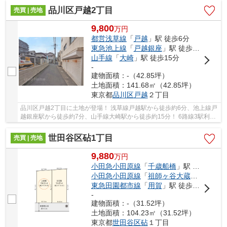
品川区戸越2丁目
売買 | 売地
9,800
万
円
都営浅草線
「
戸越
」駅 徒歩6分
東急池上線
「
戸越銀座
」駅 徒歩7分
山手線
「
大崎
」駅 徒歩15分
-
建物面積：-（42.85坪）
土地面積：141.68㎡（42.85坪）
東京都
品川区
戸越
２丁目
品川区戸越2丁目に土地が登場！ 浅草線戸越駅から徒歩約6分、池上線戸
越銀座駅から徒歩約7分、山手線大崎駅から徒歩約15分！ 6路線3駅利用
可能な大変便利な立地に位置した物件です。 ...
世田谷区砧1丁目
売買 | 売地
9,880
万
円
小田急小田原線
「
千歳船橋
」駅 徒歩21分
小田急小田原線
「
祖師ヶ谷大蔵
」駅 徒歩2
東急田園都市線
「
用賀
」駅 徒歩26分
-
建物面積：-（31.52坪）
土地面積：104.23㎡（31.52坪）
東京都
世田谷区
砧
１丁目