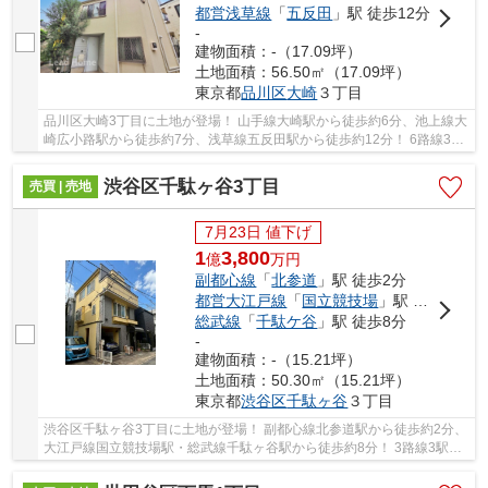
都営浅草線
「
五反田
」駅 徒歩12分
-
建物面積：-（17.09坪）
土地面積：56.50㎡（17.09坪）
東京都
品川区
大崎
３丁目
品川区大崎3丁目に土地が登場！ 山手線大崎駅から徒歩約6分、池上線大
崎広小路駅から徒歩約7分、浅草線五反田駅から徒歩約12分！ 6路線3駅
利用可能な大変便利な立地に位置した物件です...
渋谷区千駄ヶ谷3丁目
売買 | 売地
7月23日 値下げ
1
3,800
億
万
円
副都心線
「
北参道
」駅 徒歩2分
都営大江戸線
「
国立競技場
」駅 徒歩8分
総武線
「
千駄ケ谷
」駅 徒歩8分
-
建物面積：-（15.21坪）
土地面積：50.30㎡（15.21坪）
東京都
渋谷区
千駄ヶ谷
３丁目
渋谷区千駄ヶ谷3丁目に土地が登場！ 副都心線北参道駅から徒歩約2分、
大江戸線国立競技場駅・総武線千駄ヶ谷駅から徒歩約8分！ 3路線3駅利
用可能な大変便利な立地に位置した物件です。...