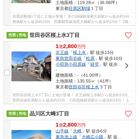
土地面積：119.28㎡（36.08坪）
東京都
目黒区
駒場
１丁目
目黒区駒場1丁目に土地が登場！ 井の頭線駒場東大前駅から徒歩約3分・
神泉駅から徒歩約10分、田園都市線池尻大橋駅から徒歩約15分！ 2路線
3駅利用可能な大変便利な立地に位置した物件...
世田谷区桜上水3丁目
売買 | 売地
1
2,800
億
万
円
京王線
「
桜上水
」駅 徒歩13分
東急世田谷線
「
松原
」駅 徒歩10分
小田急小田原線
「
経堂
」駅 徒歩16分
-
建物面積：-（41.00坪）
土地面積：135.55㎡（41坪）
東京都
世田谷区
桜上水
３丁目
世田谷区桜上水3丁目に土地が登場！ 京王線桜上水駅から徒歩約13分、
世田谷線松原駅から徒歩約10分、小田急線経堂駅から徒歩約16分！ 3路
線3駅利用可能な大変便利な立地に位置した物件...
品川区大崎3丁目
売買 | 売地
1
2,800
億
万
円
山手線
「
大崎
」駅 徒歩6分
東急池上線
「
大崎広小路
」駅 徒歩7分