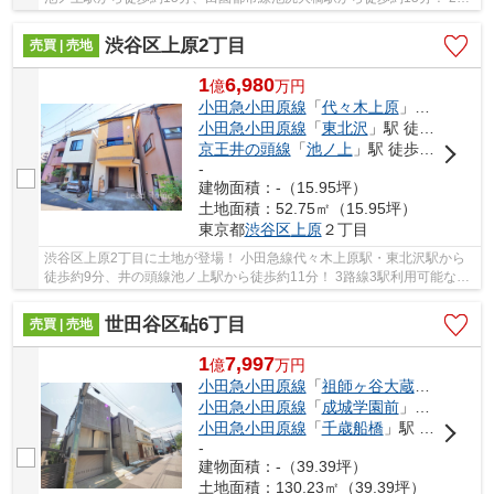
線3駅利用可能な大変便利な立地に位置した物...
渋谷区上原2丁目
売買 | 売地
1
6,980
億
万
円
小田急小田原線
「
代々木上原
」駅 徒歩9分
小田急小田原線
「
東北沢
」駅 徒歩9分
京王井の頭線
「
池ノ上
」駅 徒歩11分
-
建物面積：-（15.95坪）
土地面積：52.75㎡（15.95坪）
東京都
渋谷区
上原
２丁目
渋谷区上原2丁目に土地が登場！ 小田急線代々木上原駅・東北沢駅から
徒歩約9分、井の頭線池ノ上駅から徒歩約11分！ 3路線3駅利用可能な大
変便利な立地に位置した物件です。 駅徒歩約9...
世田谷区砧6丁目
売買 | 売地
1
7,997
億
万
円
小田急小田原線
「
祖師ヶ谷大蔵
」駅 徒歩4
小田急小田原線
「
成城学園前
」駅 徒歩14分
小田急小田原線
「
千歳船橋
」駅 徒歩19分
-
建物面積：-（39.39坪）
土地面積：130.23㎡（39.39坪）