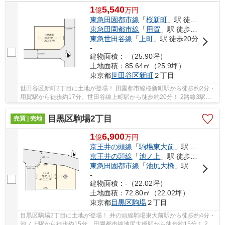
1
5,540
億
万
円
東急田園都市線
「
桜新町
」駅 徒歩2分
東急田園都市線
「
用賀
」駅 徒歩17分
東急世田谷線
「
上町
」駅 徒歩20分
-
建物面積：-（25.90坪）
土地面積：85.64㎡（25.9坪）
東京都
世田谷区
新町
２丁目
世田谷区新町2丁目に土地が登場！ 田園都市線桜新町駅から徒歩約2分・
用賀駅から徒歩約17分、世田谷線上町駅から徒歩約20分！ 2路線3駅利
用可能な大変便利な立地に位置した物件です。 ...
目黒区駒場2丁目
売買 | 売地
1
6,900
億
万
円
京王井の頭線
「
駒場東大前
」駅 徒歩4分
京王井の頭線
「
池ノ上
」駅 徒歩15分
東急田園都市線
「
池尻大橋
」駅 徒歩15分
-
建物面積：-（22.02坪）
土地面積：72.80㎡（22.02坪）
東京都
目黒区
駒場
２丁目
目黒区駒場2丁目に土地が登場！ 井の頭線駒場東大前駅から徒歩約4分・
池ノ上駅から徒歩約15分、田園都市線池尻大橋駅から徒歩約15分！ 2路