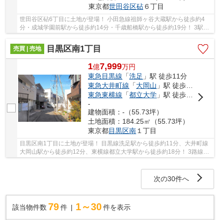
東京都
世田谷区
砧
６丁目
世田谷区砧6丁目に土地が登場！ 小田急線祖師ヶ谷大蔵駅から徒歩約4
分・成城学園前駅から徒歩約14分・千歳船橋駅から徒歩約19分！ 3駅利
用可能な大変便利な立地に位置した物件です。 ...
目黒区南1丁目
売買 | 売地
1
7,999
億
万
円
東急目黒線
「
洗足
」駅 徒歩11分
東急大井町線
「
大岡山
」駅 徒歩12分
東急東横線
「
都立大学
」駅 徒歩18分
-
建物面積：-（55.73坪）
土地面積：184.25㎡（55.73坪）
東京都
目黒区
南
１丁目
目黒区南1丁目に土地が登場！ 目黒線洗足駅から徒歩約11分、大井町線
大岡山駅から徒歩約12分、東横線都立大学駅から徒歩約18分！ 3路線3
駅利用可能な大変便利な立地に位置した物件です...
次の30件へ
79
1～30
該当物件数
件
件を表示