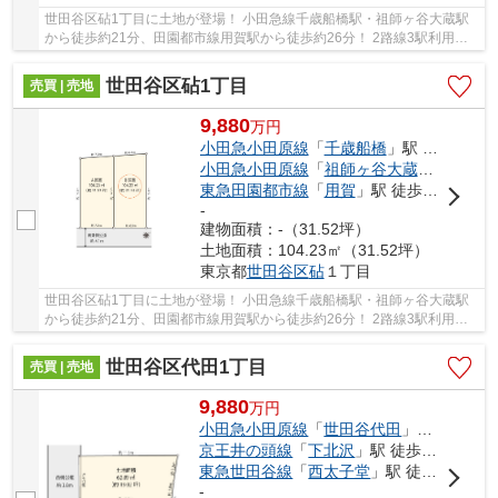
世田谷区砧1丁目に土地が登場！ 小田急線千歳船橋駅・祖師ヶ谷大蔵駅
から徒歩約21分、田園都市線用賀駅から徒歩約26分！ 2路線3駅利用可
能な大変便利な立地に位置した物件です。 駅徒...
世田谷区砧1丁目
売買 | 売地
9,880
万
円
小田急小田原線
「
千歳船橋
」駅 徒歩21分
小田急小田原線
「
祖師ヶ谷大蔵
」駅 徒歩2
東急田園都市線
「
用賀
」駅 徒歩26分
-
建物面積：-（31.52坪）
土地面積：104.23㎡（31.52坪）
東京都
世田谷区
砧
１丁目
世田谷区砧1丁目に土地が登場！ 小田急線千歳船橋駅・祖師ヶ谷大蔵駅
から徒歩約21分、田園都市線用賀駅から徒歩約26分！ 2路線3駅利用可
能な大変便利な立地に位置した物件です。 駅徒...
世田谷区代田1丁目
売買 | 売地
9,880
万
円
小田急小田原線
「
世田谷代田
」駅 徒歩10分
京王井の頭線
「
下北沢
」駅 徒歩13分
東急世田谷線
「
西太子堂
」駅 徒歩13分
-