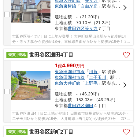
東急大井町線
「
等々力
」駅 徒歩18分
東急東横線
「
自由が丘
」駅 徒歩19分
-
建物面積：-（21.20坪）
土地面積：70.10㎡（21.2坪）
東京都
世田谷区
等々力
７丁目
世田谷区等々力7丁目に土地が登場！ 大井町線尾山台駅から徒歩約14
分・等々力駅から徒歩約18分、東横線自由が丘駅から徒歩約19分！ 2路
線3駅利用可能な大変便利な立地に位置した物件で...
世田谷区瀬田4丁目
売買 | 売地
1
4,990
億
万
円
東急田園都市線
「
用賀
」駅 徒歩16分
東急田園都市線
「
二子玉川
」駅 徒歩19分
東急大井町線
「
上野毛
」駅 徒歩27分
-
建物面積：-（46.29坪）
土地面積：153.03㎡（46.29坪）
東京都
世田谷区
瀬田
４丁目
世田谷区瀬田4丁目に土地が登場！ 田園都市線用賀駅から徒歩約16分・
二子玉川駅から徒歩約19分、大井町線上野毛駅から徒歩約27分！ 2路線
3駅利用可能な大変便利な立地に位置した物件で...
世田谷区新町2丁目
売買 | 売地