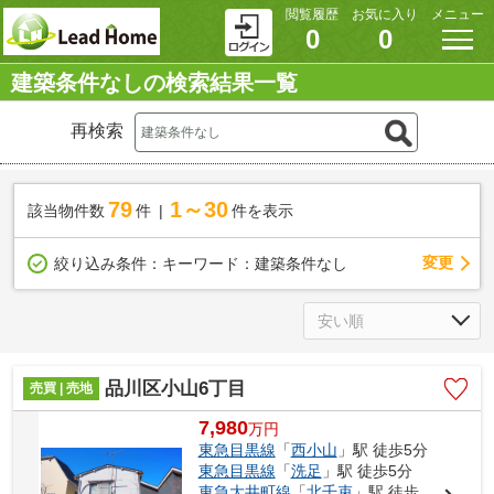
閲覧履歴
お気に入り
メニュー
0
0
建築条件なしの検索結果一覧
再検索
79
1～30
該当物件数
件
件を表示
変更
絞り込み条件：
キーワード：建築条件なし
品川区小山6丁目
売買 | 売地
7,980
万
円
東急目黒線
「
西小山
」駅 徒歩5分
東急目黒線
「
洗足
」駅 徒歩5分
東急大井町線
「
北千束
」駅 徒歩12分