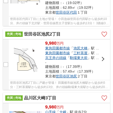
建物面積：-（19.02坪）
土地面積：62.89㎡（19.02坪）
東京都
世田谷区
代田
１丁目
世田谷区代田1丁目に土地が登場！ 小田急線世田谷代田駅から徒歩約10
分、井の頭線下北沢駅・世田谷線西太子堂駅から徒歩約13分！ 3路線3駅
利用可能な大変便利な立地に位置した物件です...
世田谷区池尻2丁目
売買 | 売地
9,980
万
円
東急田園都市線
「
池尻大橋
」駅 徒歩5分
東急田園都市線
「
三軒茶屋
」駅 徒歩13分
京王井の頭線
「
駒場東大前
」駅 徒歩20分
-
建物面積：-（17.39坪）
土地面積：57.49㎡（17.39坪）
東京都
世田谷区
池尻
２丁目
世田谷区池尻2丁目に戸建が登場！ 田園都市線池尻大橋駅から徒歩約5
分・三軒茶屋駅から徒歩約13分、井の頭線駒場東大前駅から徒歩約20
分！ 3路線3駅利用可能な大変便利な立地に位置し...
品川区大崎3丁目
売買 | 売地
9,980
万
円
山手線
「
大崎
」駅 徒歩7分