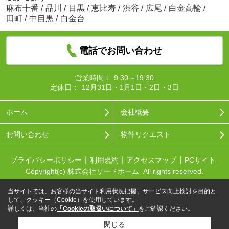
麻布十番
/
品川
/
目黒
/
恵比寿
/
渋谷
/
広尾
/
白金高輪
/
田町
/
中目黒
/
白金台
電話でお問い合わせ
営業時間：
9:30～19:30
定休日：
12月31日・1月1日・2日・3日
ホーム
会社概要
お問い合わせ
物件リクエスト
プライバシーポリシー
利用規約
アクセスマップ
PCサイト
Copyright(c) 株式会社リードホーム All rights reserved.
当サイトでは、お客様の当サイト利用状況把握、サービス向上検討を目的と
して、クッキー（Cookie）を使用しています。
詳しくは、当社の
「Cookieの取扱いについて」
をご確認ください。
閉じる