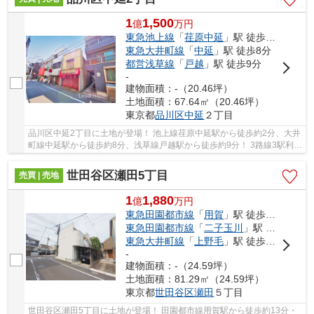
1
1,500
億
万
円
東急池上線
「
荏原中延
」駅 徒歩2分
東急大井町線
「
中延
」駅 徒歩8分
都営浅草線
「
戸越
」駅 徒歩9分
-
建物面積：-（20.46坪）
土地面積：67.64㎡（20.46坪）
東京都
品川区
中延
２丁目
品川区中延2丁目に土地が登場！ 池上線荏原中延駅から徒歩約2分、大井
町線中延駅から徒歩約8分、浅草線戸越駅から徒歩約9分！ 3路線3駅利用
可能な大変便利な立地に位置した物件です。 ...
世田谷区瀬田5丁目
売買 | 売地
1
1,880
億
万
円
東急田園都市線
「
用賀
」駅 徒歩13分
東急田園都市線
「
二子玉川
」駅 徒歩18分
東急大井町線
「
上野毛
」駅 徒歩24分
-
建物面積：-（24.59坪）
土地面積：81.29㎡（24.59坪）
東京都
世田谷区
瀬田
５丁目
世田谷区瀬田5丁目に土地が登場！ 田園都市線用賀駅から徒歩約13分・