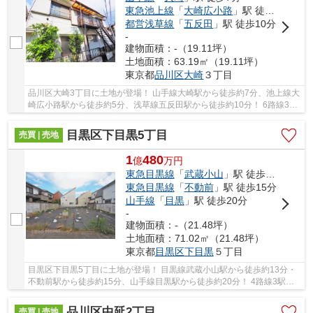
東急池上線
「
大崎広小路
」駅 徒歩5分
都営浅草線
「
五反田
」駅 徒歩10分
-
建物面積：-（19.11坪）
土地面積：63.19㎡（19.11坪）
東京都
品川区
大崎
３丁目
品川区大崎3丁目に土地が登場！ 山手線大崎駅から徒歩約7分、池上線大
崎広小路駅から徒歩約5分、浅草線五反田駅から徒歩約10分！ 6路線3駅
利用可能な大変便利な立地に位置した物件です...
目黒区下目黒5丁目
売買 | 売地
1
480
億
万
円
東急目黒線
「
武蔵小山
」駅 徒歩13分
東急目黒線
「
不動前
」駅 徒歩15分
山手線
「
目黒
」駅 徒歩20分
-
建物面積：-（21.48坪）
土地面積：71.02㎡（21.48坪）
東京都
目黒区
下目黒
５丁目
目黒区下目黒5丁目に土地が登場！ 目黒線武蔵小山駅から徒歩約13分・
不動前駅から徒歩約15分、山手線目黒駅から徒歩約20分！ 4路線3駅利
用可能な大変便利な立地に位置した物件です。 ...
品川区中延2丁目
売買 | 売地