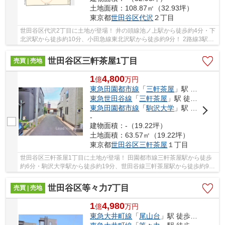
土地面積：108.87㎡（32.93坪）
東京都
世田谷区
代沢
２丁目
世田谷区代沢2丁目に土地が登場！ 井の頭線池ノ上駅から徒歩約4分・下
北沢駅から徒歩約10分、小田急線東北沢駅から徒歩約9分！ 2路線3駅利
用可能な大変便利な立地に位置した物件です。...
世田谷区三軒茶屋1丁目
売買 | 売地
1
4,800
億
万
円
東急田園都市線
「
三軒茶屋
」駅 徒歩6分
東急世田谷線
「
三軒茶屋
」駅 徒歩9分
東急田園都市線
「
駒沢大学
」駅 徒歩19分
-
建物面積：-（19.22坪）
土地面積：63.57㎡（19.22坪）
東京都
世田谷区
三軒茶屋
１丁目
世田谷区三軒茶屋1丁目に土地が登場！ 田園都市線三軒茶屋駅から徒歩
約6分・駒沢大学駅から徒歩約19分、世田谷線三軒茶屋駅から徒歩約9
分！ 2路線3駅利用可能な大変便利な立地に位置し...
世田谷区等々力7丁目
売買 | 売地
1
4,980
億
万
円
東急大井町線
「
尾山台
」駅 徒歩14分