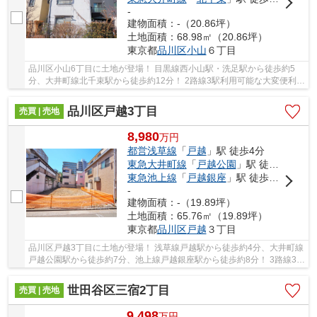
-
建物面積：-（20.86坪）
土地面積：68.98㎡（20.86坪）
東京都
品川区
小山
６丁目
品川区小山6丁目に土地が登場！ 目黒線西小山駅・洗足駅から徒歩約5
分、大井町線北千束駅から徒歩約12分！ 2路線3駅利用可能な大変便利な
立地に位置した物件です。 駅徒歩約5分。土地...
品川区戸越3丁目
売買 | 売地
8,980
万
円
都営浅草線
「
戸越
」駅 徒歩4分
東急大井町線
「
戸越公園
」駅 徒歩7分
東急池上線
「
戸越銀座
」駅 徒歩8分
-
建物面積：-（19.89坪）
土地面積：65.76㎡（19.89坪）
東京都
品川区
戸越
３丁目
品川区戸越3丁目に土地が登場！ 浅草線戸越駅から徒歩約4分、大井町線
戸越公園駅から徒歩約7分、池上線戸越銀座駅から徒歩約8分！ 3路線3駅
利用可能な大変便利な立地に位置した物件で...
世田谷区三宿2丁目
売買 | 売地
9,498
万
円