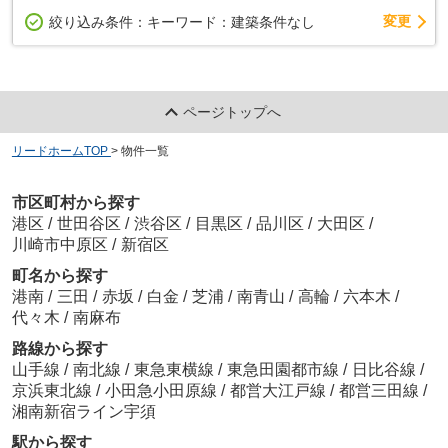
変更
絞り込み条件：
キーワード：建築条件なし
ページトップへ
リードホームTOP
>
物件一覧
市区町村から探す
港区
/
世田谷区
/
渋谷区
/
目黒区
/
品川区
/
大田区
/
川崎市中原区
/
新宿区
町名から探す
港南
/
三田
/
赤坂
/
白金
/
芝浦
/
南青山
/
高輪
/
六本木
/
代々木
/
南麻布
路線から探す
山手線
/
南北線
/
東急東横線
/
東急田園都市線
/
日比谷線
/
京浜東北線
/
小田急小田原線
/
都営大江戸線
/
都営三田線
/
湘南新宿ライン宇須
駅から探す