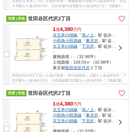
目黒区五本木1丁目に土地が登場！ 東横線祐天寺駅から徒歩約4分・学芸
大学駅から徒歩約13分、日比谷線中目黒駅から徒歩約17分！ 2路線3駅
利用可能な大変便利な立地に位置した物件です...
世田谷区代沢2丁目
売買 | 売地
1
4,380
億
万
円
京王井の頭線
「
池ノ上
」駅 徒歩4分
小田急小田原線
「
東北沢
」駅 徒歩9分
京王井の頭線
「
下北沢
」駅 徒歩10分
-
建物面積：-（32.98坪）
土地面積：109.03㎡（32.98坪）
東京都
世田谷区
代沢
２丁目
世田谷区代沢2丁目に土地が登場！ 井の頭線池ノ上駅から徒歩約4分・下
北沢駅から徒歩約10分、小田急線東北沢駅から徒歩約9分！ 2路線3駅利
用可能な大変便利な立地に位置した物件です。...
世田谷区代沢2丁目
売買 | 売地
1
4,380
億
万
円
京王井の頭線
「
池ノ上
」駅 徒歩4分
小田急小田原線
「
東北沢
」駅 徒歩9分
京王井の頭線
「
下北沢
」駅 徒歩10分
-
建物面積：-（32.93坪）