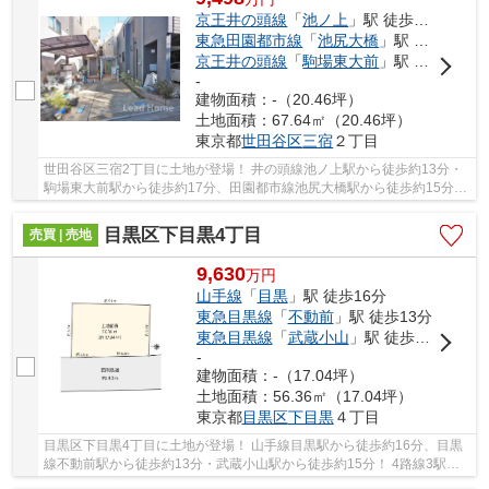
京王井の頭線
「
池ノ上
」駅 徒歩13分
東急田園都市線
「
池尻大橋
」駅 徒歩15分
京王井の頭線
「
駒場東大前
」駅 徒歩17分
-
建物面積：-（20.46坪）
土地面積：67.64㎡（20.46坪）
東京都
世田谷区
三宿
２丁目
世田谷区三宿2丁目に土地が登場！ 井の頭線池ノ上駅から徒歩約13分・
駒場東大前駅から徒歩約17分、田園都市線池尻大橋駅から徒歩約15分！
2路線3駅利用可能な大変便利な立地に位置した...
目黒区下目黒4丁目
売買 | 売地
9,630
万
円
山手線
「
目黒
」駅 徒歩16分
東急目黒線
「
不動前
」駅 徒歩13分
東急目黒線
「
武蔵小山
」駅 徒歩15分
-
建物面積：-（17.04坪）
土地面積：56.36㎡（17.04坪）
東京都
目黒区
下目黒
４丁目
目黒区下目黒4丁目に土地が登場！ 山手線目黒駅から徒歩約16分、目黒
線不動前駅から徒歩約13分・武蔵小山駅から徒歩約15分！ 4路線3駅利
用可能な大変便利な立地に位置した物件です。 ...