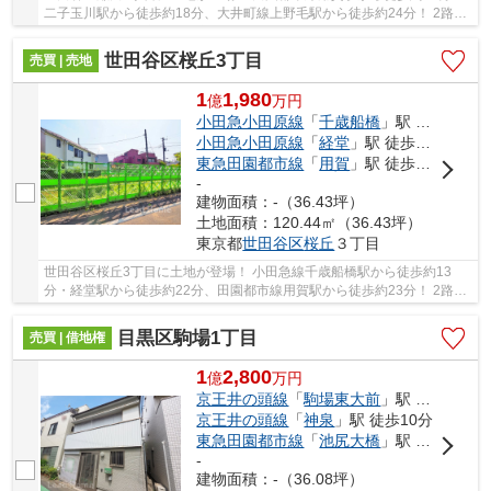
二子玉川駅から徒歩約18分、大井町線上野毛駅から徒歩約24分！ 2路線
3駅利用可能な大変便利な立地に位置した物件で...
世田谷区桜丘3丁目
売買 | 売地
1
1,980
億
万
円
小田急小田原線
「
千歳船橋
」駅 徒歩13分
小田急小田原線
「
経堂
」駅 徒歩22分
東急田園都市線
「
用賀
」駅 徒歩23分
-
建物面積：-（36.43坪）
土地面積：120.44㎡（36.43坪）
東京都
世田谷区
桜丘
３丁目
世田谷区桜丘3丁目に土地が登場！ 小田急線千歳船橋駅から徒歩約13
分・経堂駅から徒歩約22分、田園都市線用賀駅から徒歩約23分！ 2路線
3駅利用可能な大変便利な立地に位置した物件です...
目黒区駒場1丁目
売買 | 借地権
1
2,800
億
万
円
京王井の頭線
「
駒場東大前
」駅 徒歩3分
京王井の頭線
「
神泉
」駅 徒歩10分
東急田園都市線
「
池尻大橋
」駅 徒歩15分
-
建物面積：-（36.08坪）