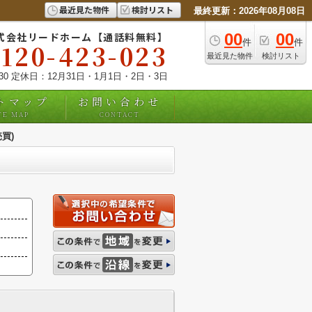
最近見た物件
検討リスト
最終更新：2026年08月08日
式会社リードホーム【通話料無料】
00
00
件
件
0120-423-023
最近見た物件
検討リスト
:30 定休日：12月31日・1月1日・2日・3日
トマップ
お問い合わせ
TE MAP
CONTACT
買)