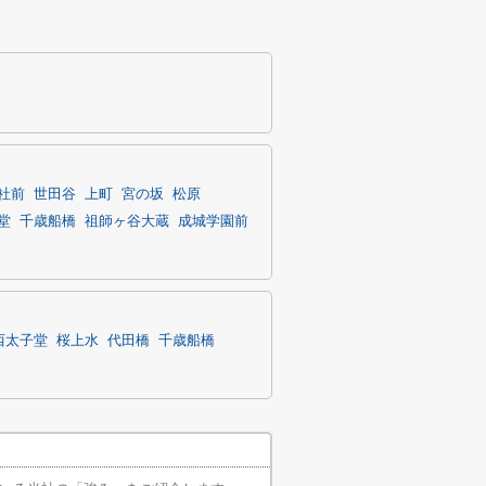
社前
世田谷
上町
宮の坂
松原
堂
千歳船橋
祖師ヶ谷大蔵
成城学園前
西太子堂
桜上水
代田橋
千歳船橋