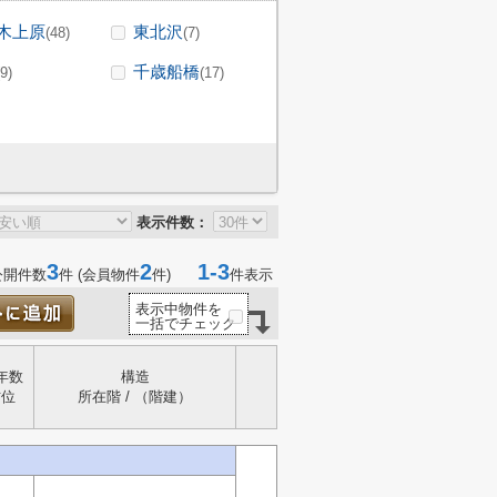
木上原
東北沢
(48)
(7)
千歳船橋
(9)
(17)
表示件数：
3
2
1-3
公開件数
件 (会員物件
件)
件表示
表示中物件を
一括でチェック
年数
構造
方位
所在階 / （階建）