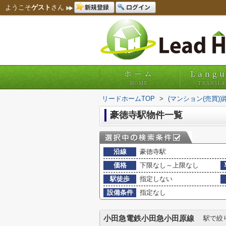
新規登録
ログイン
ようこそ
ゲスト
さん
ホーム
Lang
HOME
TRANSLA
リードホームTOP
>
(マンション(売買)
豪徳寺駅物件一覧
沿線
豪徳寺駅
価格
下限なし～上限なし
駅徒歩
指定しない
設備条件
指定なし
小田急電鉄小田急小田原線
駅で絞