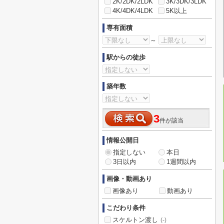
2K/2DK/2LDK
3K/3DK/3LDK
4K/4DK/4LDK
5K以上
専有面積
～
駅からの徒歩
築年数
3
件が該当
情報公開日
指定しない
本日
3日以内
1週間以内
画像・動画あり
画像あり
動画あり
こだわり条件
スケルトン渡し
(-)