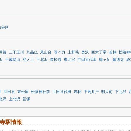
渋谷区
用賀
二子玉川
九品仏
尾山台
等々力
上野毛
奥沢
西太子堂
若林
松陰神
沢
千歳烏山
池ノ上
下北沢
東松原
東北沢
世田谷代田
梅ヶ丘
豪徳寺
経
町
世田谷
東松原
松陰神社前
世田谷代田
若林
下高井戸
明大前
下北沢
北沢
上北沢
笹塚
寺駅情報