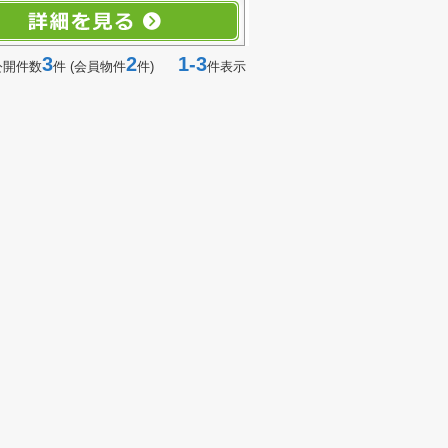
3
2
1-3
公開件数
件 (会員物件
件)
件表示