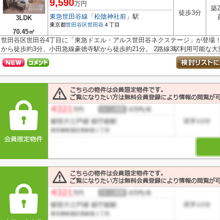
9,590
万円
築
徒歩3分
東急世田谷線
「
松陰神社前
」駅
3LDK
東京都
世田谷区
世田谷
４丁目
70.45㎡
世田谷区世田谷4丁目に「東急ドエル・アルス世田谷ネクステージ」が登場！
から徒歩約3分、小田急線豪徳寺駅から徒歩約21分。 2路線3駅利用可能な大変.