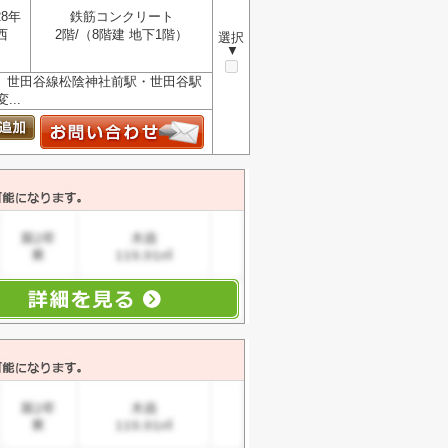
28年
鉄筋コンクリート
西
2階/（8階建 地下1階）
選択
▼
 世田谷線松陰神社前駅・世田谷駅
..