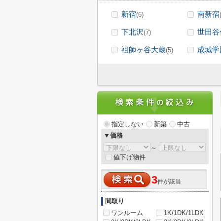
新宿
南新宿
(6)
下北沢
世田谷
(7)
祖師ヶ谷大蔵
成城学
(5)
指定しない
新築
中古
▼価格
～
値下げ物件
3
件が該当
間取り
ワンルーム
1K/1DK/1LDK