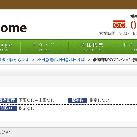
株
営業時間：9:30～19
uage
スタッフ
会社概要
サイ
TION
STAFF
COMPANY
SI
)路線・駅から探す
>
小田急電鉄小田急小田原線
>
豪徳寺駅のマンション(売
専有面積
下限なし～上限なし
築年数
指定しない
間取り
指定なし
り込む