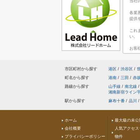
当社
各業
提供
これ
い。
お客
市区町村から探す
港区
/
渋谷区
/
町名から探す
港南
/
三田
/
赤
路線から探す
山手線
/
南北線
/
湘南新宿ライン
駅から探す
麻布十番
/
品川
/
ホーム
最大級の未公
会社概要
人気アクセス
プライバシーポリシー
物件