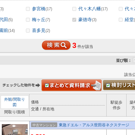
参宮橋
代々木八幡
代々
(3)
(17)
(17)
代田
梅ヶ丘
豪徳寺
経堂
(5)
(7)
(3)
園前
喜多見
(14)
(2)
3
件が該当
並び順：
該当
外観
/
間取り
価格
駅徒歩
築
図
停歩
交通 / 所在地
間取り/面積
東急ドエル・アルス世田谷ネクステージ
中古マンション