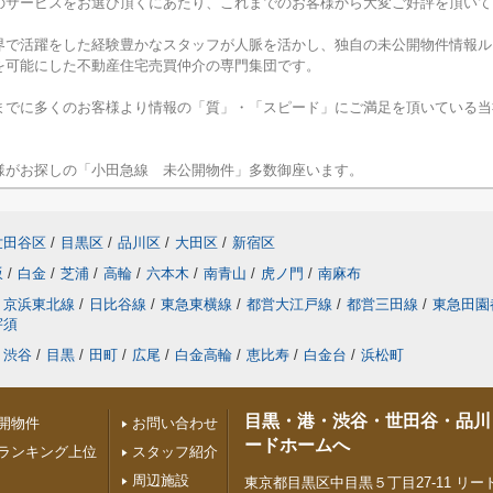
のサービスをお選び頂くにあたり、これまでのお客様から大変ご好評を頂いて
界で活躍をした経験豊かなスタッフが人脈を活かし、独自の未公開物件情報ル
を可能にした不動産住宅売買仲介の専門集団です。
までに多くのお客様より情報の「質」・「スピード」にご満足を頂いている当
様がお探しの「小田急線 未公開物件」多数御座います。
世田谷区
/
目黒区
/
品川区
/
大田区
/
新宿区
坂
/
白金
/
芝浦
/
高輪
/
六本木
/
南青山
/
虎ノ門
/
南麻布
京浜東北線
/
日比谷線
/
東急東横線
/
都営大江戸線
/
都営三田線
/
東急田園
宇須
渋谷
/
目黒
/
田町
/
広尾
/
白金高輪
/
恵比寿
/
白金台
/
浜松町
目黒・港・渋谷・世田谷・品川
開物件
お問い合わせ
ードホームへ
ランキング上位
スタッフ紹介
周辺施設
東京都目黒区中目黒５丁目27-11 リード