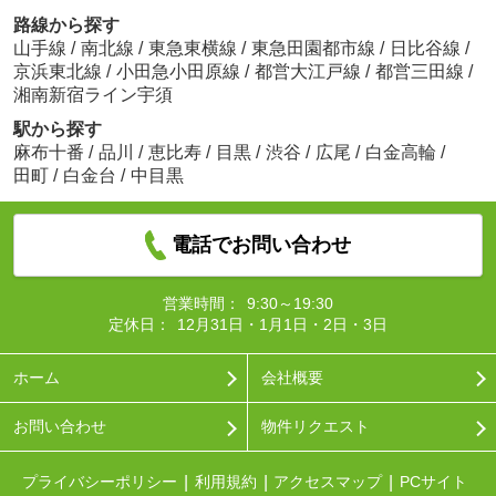
路線から探す
山手線
/
南北線
/
東急東横線
/
東急田園都市線
/
日比谷線
/
京浜東北線
/
小田急小田原線
/
都営大江戸線
/
都営三田線
/
湘南新宿ライン宇須
駅から探す
麻布十番
/
品川
/
恵比寿
/
目黒
/
渋谷
/
広尾
/
白金高輪
/
田町
/
白金台
/
中目黒
電話でお問い合わせ
営業時間：
9:30～19:30
定休日：
12月31日・1月1日・2日・3日
ホーム
会社概要
お問い合わせ
物件リクエスト
プライバシーポリシー
利用規約
アクセスマップ
PCサイト