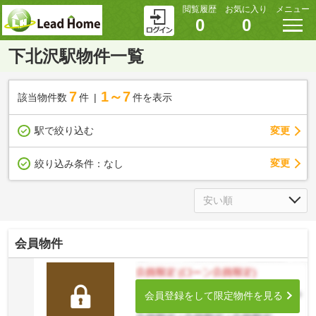
閲覧履歴
お気に入り
メニュー
0
0
下北沢駅物件一覧
7
1～7
該当物件数
件
件を表示
駅で絞り込む
変更
変更
絞り込み条件：
なし
会員物件
会員登録をして限定物件を見る