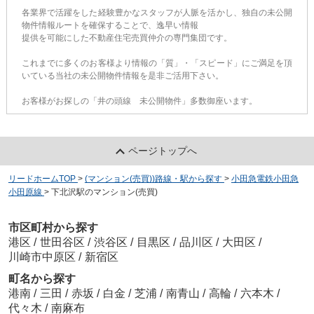
各業界で活躍をした経験豊かなスタッフが人脈を活かし、独自の未公開
物件情報ルートを確保することで、逸早い情報
提供を可能にした不動産住宅売買仲介の専門集団です。
これまでに多くのお客様より情報の「質」・「スピード」にご満足を頂
いている当社の未公開物件情報を是非ご活用下さい。
お客様がお探しの「井の頭線 未公開物件」多数御座います。
ページトップへ
リードホームTOP
>
(マンション(売買))路線・駅から探す
>
小田急電鉄小田急
小田原線
>
下北沢駅のマンション(売買)
市区町村から探す
港区
/
世田谷区
/
渋谷区
/
目黒区
/
品川区
/
大田区
/
川崎市中原区
/
新宿区
町名から探す
港南
/
三田
/
赤坂
/
白金
/
芝浦
/
南青山
/
高輪
/
六本木
/
代々木
/
南麻布