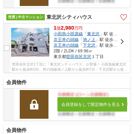
東北沢シティハウス
売買 | 中古マンション
1
2,980
億
万
円
小田急小田原線
「
東北沢
」駅 徒歩3分
京王井の頭線
「
池ノ上
」駅 徒歩7分
京王井の頭線
「
下北沢
」駅 徒歩10分
2階 / 2LDK / 69.96㎡
東京都
世田谷区
北沢
１丁目
世田谷区北沢1丁目に「東北沢シティハウス」が登場！ 小田急線東北沢
駅から徒歩約3分、井の頭線池ノ上駅から徒歩約7分・下北沢駅から徒歩
約10分。 2路線3駅利用可能な大変便利な立地に...
会員物件
会員登録をして限定物件を見る
会員物件