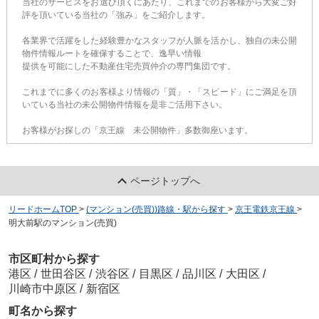
当社のサービスをお選び頂くにあたり、これまでのお客様から大変ご好
評を頂いている当社の「強み」をご紹介します。
各業界で活躍をした経験豊かなスタッフが人脈を活かし、独自の未公開
物件情報ルートを確保することで、逸早い情報
提供を可能にした不動産住宅売買仲介の専門集団です。
これまでに多くのお客様より情報の「質」・「スピード」にご満足を頂
いている当社の未公開物件情報を是非ご活用下さい。
お客様がお探しの「京王線 未公開物件」多数御座います。
ページトップへ
リードホームTOP
>
(マンション(売買))路線・駅から探す
>
京王電鉄京王線
>
明大前駅のマンション(売買)
市区町村から探す
港区
/
世田谷区
/
渋谷区
/
目黒区
/
品川区
/
大田区
/
川崎市中原区
/
新宿区
町名から探す