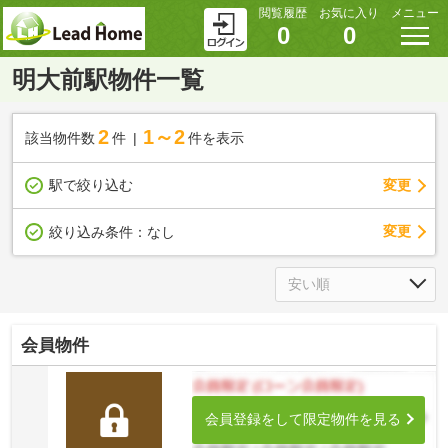
閲覧履歴
お気に入り
メニュー
0
0
明大前駅物件一覧
2
1～2
該当物件数
件
件を表示
駅で絞り込む
変更
変更
絞り込み条件：
なし
会員物件
会員登録をして限定物件を見る