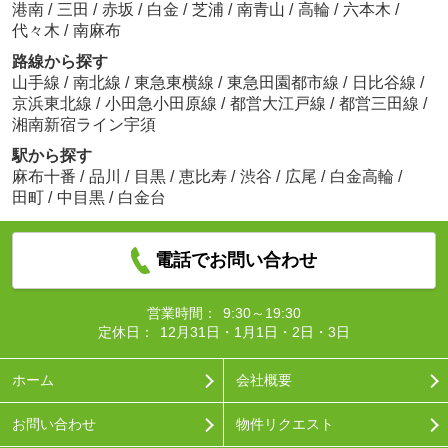
港南
/
三田
/
赤坂
/
白金
/
芝浦
/
南青山
/
高輪
/
六本木
/
代々木
/
南麻布
路線から探す
山手線
/
南北線
/
東急東横線
/
東急田園都市線
/
日比谷線
/
京浜東北線
/
小田急小田原線
/
都営大江戸線
/
都営三田線
/
湘南新宿ライン宇須
駅から探す
麻布十番
/
品川
/
目黒
/
恵比寿
/
渋谷
/
広尾
/
白金高輪
/
田町
/
中目黒
/
白金台
電話でお問い合わせ
営業時間：
9:30～19:30
定休日：
12月31日・1月1日・2日・3日
ホーム
会社概要
お問い合わせ
物件リクエスト