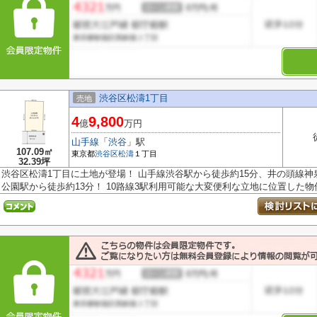
渋谷区松濤1丁目
売地
4
9,800
億
万円
山手線
「
渋谷
」駅
107.09㎡
東京都
渋谷区
松濤
１丁目
32.39坪
渋谷区松濤1丁目に土地が登場！ 山手線渋谷駅から徒歩約15分、井の頭線神
公園駅から徒歩約13分！ 10路線3駅利用可能な大変便利な立地に位置した物件.