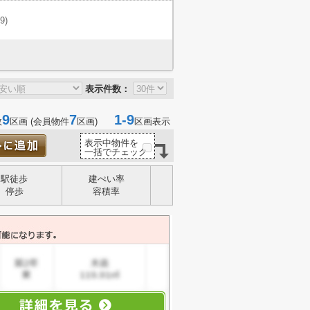
(9)
表示件数：
9
7
1-9
数
区画 (会員物件
区画)
区画表示
表示中物件を
一括でチェック
駅徒歩
建ぺい率
停歩
容積率