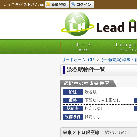
新規登録
ログイン
ようこそ
ゲスト
さん
ホーム
Lang
HOME
TRANSLA
リードホームTOP
>
(土地(売買))路線
渋谷駅物件一覧
沿線
渋谷駅
価格
下限なし～上限なし
駅徒歩
指定しない
設備条件
指定なし
東京メトロ銀座線
駅で絞り込む