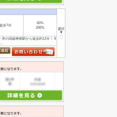
60%
徒歩7分
200%
選択
▼
井の頭線神泉駅から徒歩約12分！ 9
..