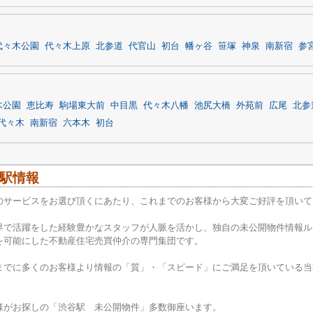
代々木公園
代々木上原
北参道
代官山
初台
幡ヶ谷
笹塚
神泉
南新宿
参
木公園
恵比寿
駒場東大前
中目黒
代々木八幡
池尻大橋
外苑前
広尾
北参
代々木
南新宿
六本木
初台
駅情報
のサービスをお選び頂くにあたり、これまでのお客様から大変ご好評を頂いて
界で活躍をした経験豊かなスタッフが人脈を活かし、独自の未公開物件情報ル
を可能にした不動産住宅売買仲介の専門集団です。
までに多くのお客様より情報の「質」・「スピード」にご満足を頂いている当
様がお探しの「渋谷駅 未公開物件」多数御座います。