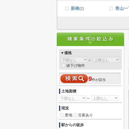
新橋
青山一
(2)
▼価格
～
値下げ物件
9
件が該当
土地面積
～
現況
更地
古家あり
駅からの徒歩