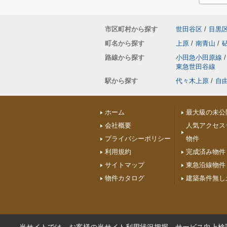
市区町村から探す
世田谷区
/
目黒
町名から探す
上原
/
南青山
/
路線から探す
小田急小田原線
/
東急世田谷線
駅から探す
代々木上原
/
自
ホーム
最大級の未公
会社概要
人気アクセス
プライバシーポリシー
物件
利用規約
完成済み物件
サイトマップ
東急沿線物件
物件カタログ
建築条件無し