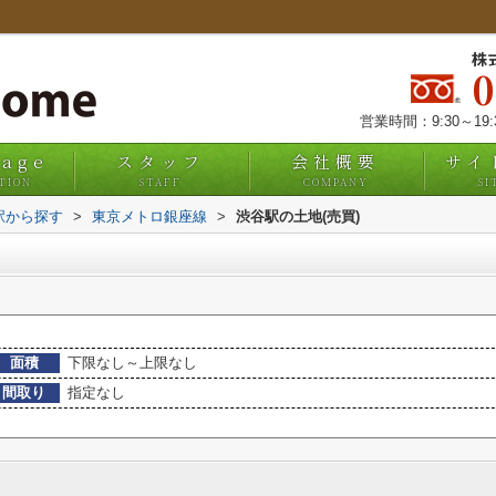
株
営業時間：9:30～19
uage
スタッフ
会社概要
サイ
TION
STAFF
COMPANY
SI
・駅から探す
>
東京メトロ銀座線
>
渋谷駅の土地(売買)
面積
下限なし～上限なし
間取り
指定なし