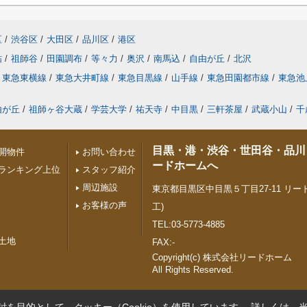
区
/
渋谷区
/
大田区
/
品川区
/
港区
砧
/
祖師谷
/
田園調布
/
等々力
/
奥沢
/
南馬込
/
自由が丘
/
北沢
東急東横線
/
東急大井町線
/
東急目黒線
/
山手線
/
東急田園都市線
/
東急池
由が丘
/
祖師ヶ谷大蔵
/
学芸大学
/
祐天寺
/
中目黒
/
三軒茶屋
/
武蔵小山
/
千
目黒・港・渋谷・世田谷・品川
開物件
お問い合わせ
ードホームへ
ランキング上位
スタッフ紹介
周辺施設
東京都目黒区中目黒５丁目27-11 リード
お客様の声
工)
TEL:03-5773-4885
土地
FAX:-
Copyright(c) 株式会社リードホーム
All Rights Reserved.