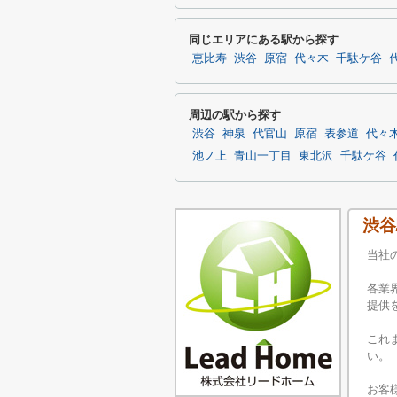
同じエリアにある駅から探す
恵比寿
渋谷
原宿
代々木
千駄ケ谷
周辺の駅から探す
渋谷
神泉
代官山
原宿
表参道
代々
池ノ上
青山一丁目
東北沢
千駄ケ谷
渋谷
当社
各業
提供
これ
い。
お客