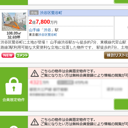
渋谷区鶯谷町
売地
2
7,800
億
万円
山手線
「
渋谷
」駅
108.09㎡
東京都
渋谷区
鶯谷町
32.69坪
渋谷区鶯谷町に土地が登場！ 山手線渋谷駅から徒歩約7分、東横線代官山駅・
路線3駅利用可能な大変便利な立地に位置した物件です。 駅徒歩約7分。土地.