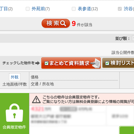
丁目
外苑前
表参道
渋谷
(2)
(7)
(12)
9
件が該当
並び順：
該当公開件
外観
価格
交通 / 所在地
土地面積/坪数