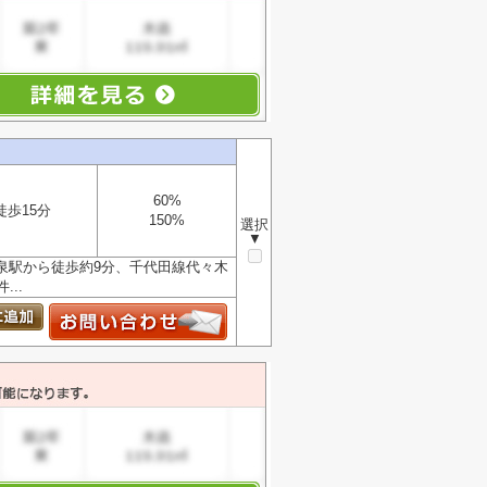
60%
徒歩15分
150%
選択
▼
泉駅から徒歩約9分、千代田線代々木
..