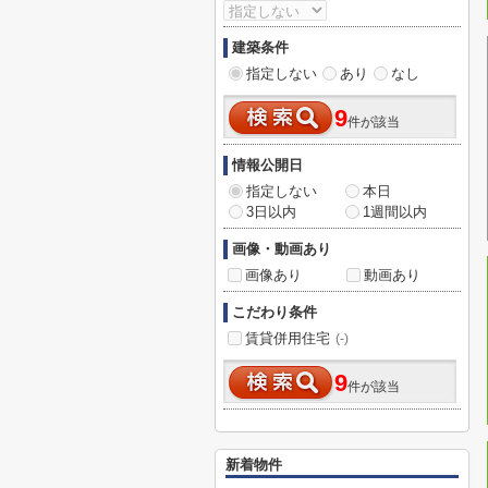
建築条件
指定しない
あり
なし
9
件が該当
情報公開日
指定しない
本日
3日以内
1週間以内
画像・動画あり
画像あり
動画あり
こだわり条件
賃貸併用住宅
(-)
9
件が該当
新着物件