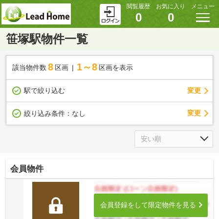
閲覧履歴
お気に入り
メニュー
0
0
笹塚駅物件一覧
8
1～8
該当物件数
区画
区画を表示
駅で絞り込む
変更
変更
絞り込み条件：
なし
会員物件
会員登録をして限定物件を見る