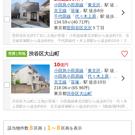
小田急小田原線
「
東北沢
」駅 徒歩7分
京王線
「
笹塚
」駅 徒歩8分
千代田線
「
代々木上原
」駅 徒歩10分
134.59㎡(40.71坪)
東京都
世田谷区
北沢
５丁目
世田谷区北沢5丁目に土地が登場！ 小田急線東北沢駅から徒歩約7分、京
王線笹塚駅から徒歩約8分、千代田線代々木上原駅から徒歩約10分！ 3路
線3駅利用可能な大変便利な立地に位置した物...
渋谷区大山町
売買 | 売地
10
億
円
小田急小田原線
「
東北沢
」駅 徒歩7分
小田急小田原線
「
代々木上原
」駅 徒歩8分
京王線
「
笹塚
」駅 徒歩10分
218.06㎡(65.96坪)
東京都
渋谷区
大山町
渋谷区大山町に土地が登場！ 小田急線東北沢駅から徒歩約7分・代々木
上原駅から徒歩約8分、京王線笹塚駅から徒歩約10分！ 3路線3駅利用可
能な大変便利な立地に位置した物件です。 駅徒...
8
1～8
該当物件数
区画
区画を表示