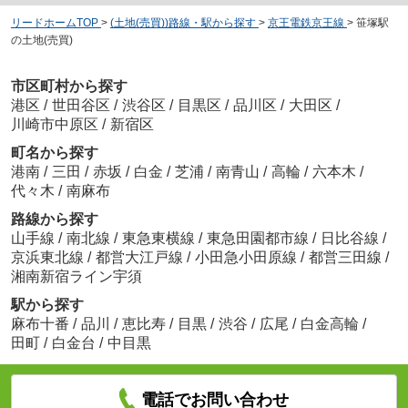
リードホームTOP
>
(土地(売買))路線・駅から探す
>
京王電鉄京王線
>
笹塚駅
の土地(売買)
市区町村から探す
港区
/
世田谷区
/
渋谷区
/
目黒区
/
品川区
/
大田区
/
川崎市中原区
/
新宿区
町名から探す
港南
/
三田
/
赤坂
/
白金
/
芝浦
/
南青山
/
高輪
/
六本木
/
代々木
/
南麻布
路線から探す
山手線
/
南北線
/
東急東横線
/
東急田園都市線
/
日比谷線
/
京浜東北線
/
都営大江戸線
/
小田急小田原線
/
都営三田線
/
湘南新宿ライン宇須
駅から探す
麻布十番
/
品川
/
恵比寿
/
目黒
/
渋谷
/
広尾
/
白金高輪
/
田町
/
白金台
/
中目黒
電話でお問い合わせ