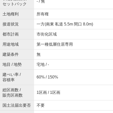
- / 無
セットバック
土地権利
所有権
接道状況
一方(南東 私道 5.5m 間口 8.0m)
都市計画
市街化区域
用途地域
第一種低層住居専用
建築条件
無
地目 / 地勢
宅地 / -
建ぺい率 /
60% / 150%
容積率
総区画数 /
1区画 / 1区画
販売区画数
国土法届出要否
不要