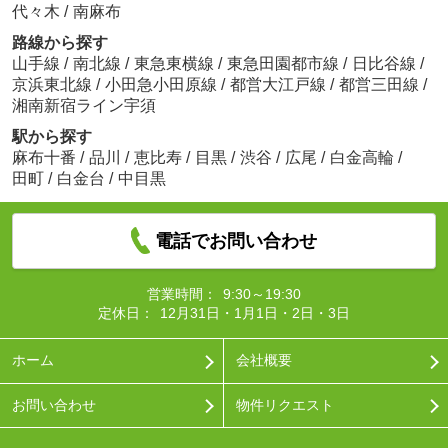
代々木
/
南麻布
路線から探す
山手線
/
南北線
/
東急東横線
/
東急田園都市線
/
日比谷線
/
京浜東北線
/
小田急小田原線
/
都営大江戸線
/
都営三田線
/
湘南新宿ライン宇須
駅から探す
麻布十番
/
品川
/
恵比寿
/
目黒
/
渋谷
/
広尾
/
白金高輪
/
田町
/
白金台
/
中目黒
電話でお問い合わせ
営業時間：
9:30～19:30
定休日：
12月31日・1月1日・2日・3日
ホーム
会社概要
お問い合わせ
物件リクエスト