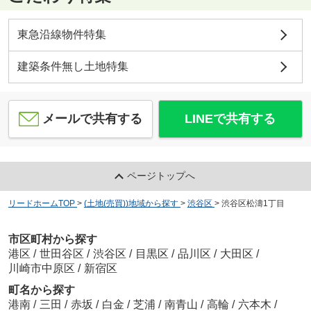
東急沿線物件特集
建築条件無し土地特集
メールで共有する
LINEで共有する
ページトップへ
リードホームTOP
>
(土地(売買))地域から探す
>
渋谷区
>
渋谷区松濤1丁目
市区町村から探す
港区
/
世田谷区
/
渋谷区
/
目黒区
/
品川区
/
大田区
/
川崎市中原区
/
新宿区
町名から探す
港南
/
三田
/
赤坂
/
白金
/
芝浦
/
南青山
/
高輪
/
六本木
/