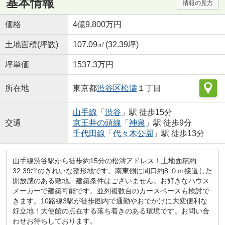
基本情報
情報の見方
価格
4億9,800万円
土地面積(坪数)
107.09㎡(32.39坪)
坪単価
1537.3万円
所在地
東京都
渋谷区
松濤
１丁目
山手線
「
渋谷
」駅 徒歩15分
交通
京王井の頭線
「
神泉
」駅 徒歩9分
千代田線
「
代々木公園
」駅 徒歩13分
山手線渋谷駅から徒歩約15分の松濤アドレス！土地面積約
32.39坪のきれいな整形地です。南東側に間口約8.０ｍ接道した
開放感のある敷地。建築条件はございません。お好きなハウス
メーカーで建築可能です。並列複数台のカースペースも検討で
きます。10路線3駅が徒歩圏内で通勤やおでかけに大変便利な
好立地！大使館の点在する落ち着きのある環境です。お問い合
わせお待ちしております。