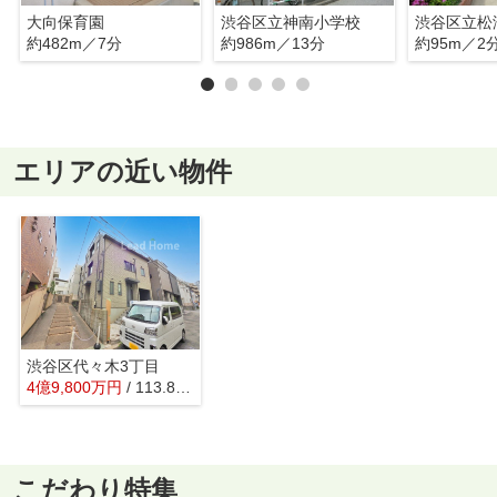
大向保育園
渋谷区立神南小学校
渋谷区立松
約482m／7分
約986m／13分
約95m／2
エリアの近い物件
渋谷区代々木3丁目
4
億
9,800
万
円
/ 113.81㎡
こだわり特集