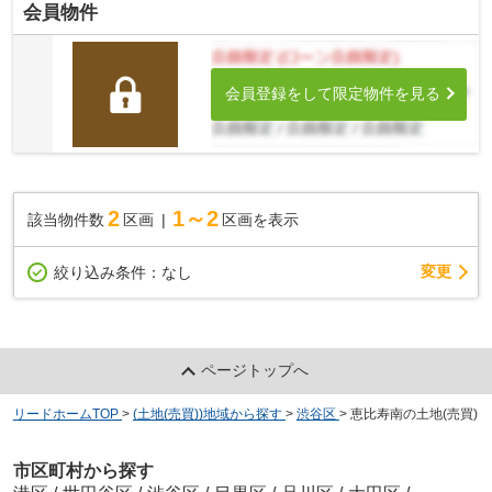
会員物件
会員登録をして限定物件を見る
2
1～2
該当物件数
区画
区画を表示
変更
絞り込み条件：
なし
ページトップへ
リードホームTOP
>
(土地(売買))地域から探す
>
渋谷区
>
恵比寿南の土地(売買)
市区町村から探す