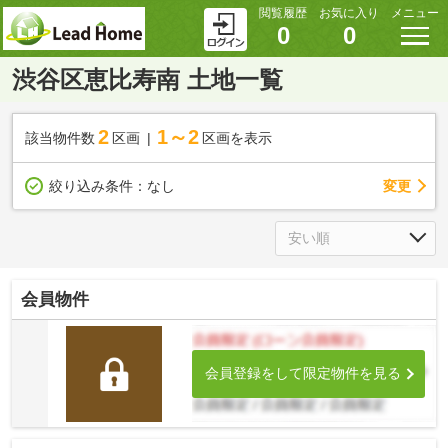
閲覧履歴
お気に入り
メニュー
0
0
渋谷区恵比寿南 土地一覧
2
1～2
該当物件数
区画
区画を表示
変更
絞り込み条件：
なし
会員物件
会員登録をして限定物件を見る