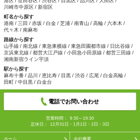
港区
/
世田谷区
/
渋谷区
/
目黒区
/
品川区
/
大田区
/
川崎市中原区
/
新宿区
町名から探す
港南
/
三田
/
赤坂
/
白金
/
芝浦
/
南青山
/
高輪
/
六本木
/
代々木
/
南麻布
路線から探す
山手線
/
南北線
/
東急東横線
/
東急田園都市線
/
日比谷線
/
京浜東北線
/
都営大江戸線
/
小田急小田原線
/
都営三田線
/
湘南新宿ライン宇須
駅から探す
麻布十番
/
品川
/
恵比寿
/
目黒
/
渋谷
/
広尾
/
白金高輪
/
田町
/
中目黒
/
白金台
電話でお問い合わせ
営業時間：
9:30～19:30
定休日：
12月31日・1月1日・2日・3日
ホーム
会社概要