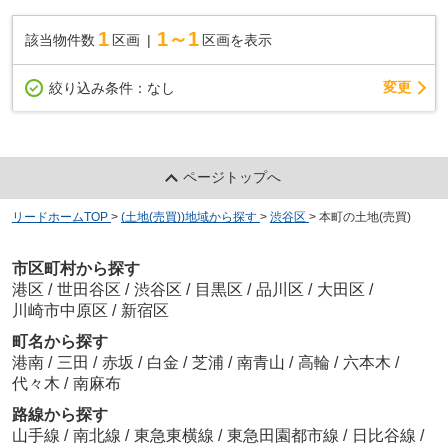
1
1～1
該当物件数
区画
区画を表示
変更
絞り込み条件：
なし
ページトップへ
リードホームTOP
>
(土地(売買))地域から探す
>
渋谷区
>
本町の土地(売買)
市区町村から探す
港区
/
世田谷区
/
渋谷区
/
目黒区
/
品川区
/
大田区
/
川崎市中原区
/
新宿区
町名から探す
港南
/
三田
/
赤坂
/
白金
/
芝浦
/
南青山
/
高輪
/
六本木
/
代々木
/
南麻布
路線から探す
山手線
/
南北線
/
東急東横線
/
東急田園都市線
/
日比谷線
/