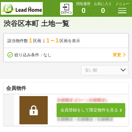
閲覧履歴
お気に入り
メニュー
0
0
渋谷区本町 土地一覧
1
1～1
該当物件数
区画
区画を表示
変更
絞り込み条件：
なし
会員物件
会員登録をして限定物件を見る