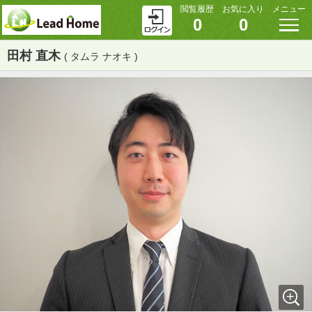
閲覧履歴
お気に入り
メニュー
0
0
田村 直木
( タムラ ナオキ )