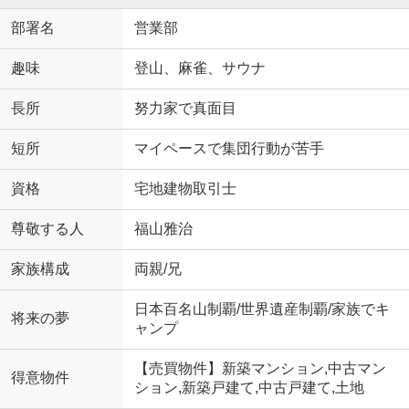
部署名
営業部
趣味
登山、麻雀、サウナ
長所
努力家で真面目
短所
マイペースで集団行動が苦手
資格
宅地建物取引士
尊敬する人
福山雅治
家族構成
両親/兄
日本百名山制覇/世界遺産制覇/家族でキ
将来の夢
ャンプ
【売買物件】新築マンション,中古マン
得意物件
ション,新築戸建て,中古戸建て,土地