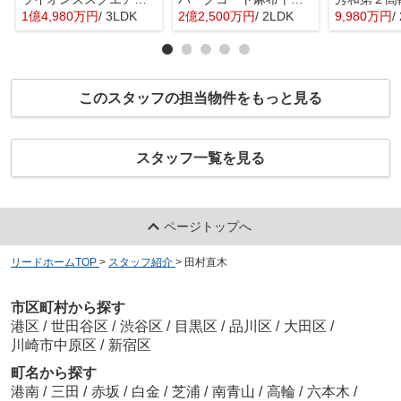
1億4,980万円
/ 3LDK
2億2,500万円
/ 2LDK
9,980万円
/
このスタッフの担当物件をもっと見る
スタッフ一覧を見る
ページトップへ
リードホームTOP
>
スタッフ紹介
>
田村直木
市区町村から探す
港区
/
世田谷区
/
渋谷区
/
目黒区
/
品川区
/
大田区
/
川崎市中原区
/
新宿区
町名から探す
港南
/
三田
/
赤坂
/
白金
/
芝浦
/
南青山
/
高輪
/
六本木
/