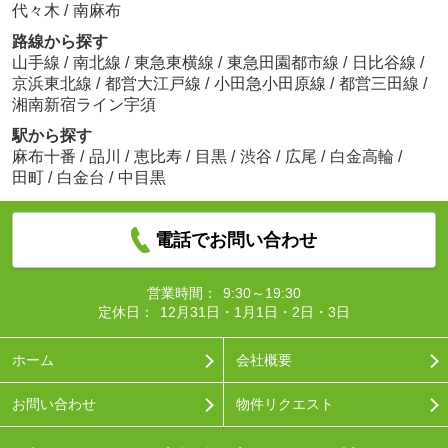
代々木
/
南麻布
路線から探す
山手線
/
南北線
/
東急東横線
/
東急田園都市線
/
日比谷線
/
京浜東北線
/
都営大江戸線
/
小田急小田原線
/
都営三田線
/
湘南新宿ライン宇須
駅から探す
麻布十番
/
品川
/
恵比寿
/
目黒
/
渋谷
/
広尾
/
白金高輪
/
田町
/
白金台
/
中目黒
電話でお問い合わせ
営業時間：
9:30～19:30
定休日：
12月31日・1月1日・2日・3日
ホーム
会社概要
お問い合わせ
物件リクエスト