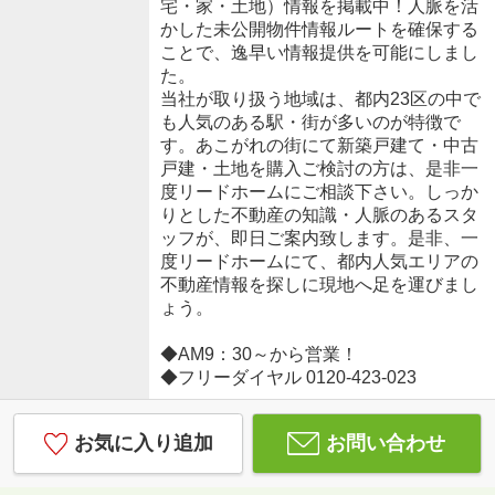
宅・家・土地）情報を掲載中！人脈を活
かした未公開物件情報ルートを確保する
ことで、逸早い情報提供を可能にしまし
た。
当社が取り扱う地域は、都内23区の中で
も人気のある駅・街が多いのが特徴で
す。あこがれの街にて新築戸建て・中古
戸建・土地を購入ご検討の方は、是非一
度リードホームにご相談下さい。しっか
りとした不動産の知識・人脈のあるスタ
ッフが、即日ご案内致します。是非、一
度リードホームにて、都内人気エリアの
不動産情報を探しに現地へ足を運びまし
ょう。
◆AM9：30～から営業！
◆フリーダイヤル 0120-423-023
お気に入り追加
お問い合わせ