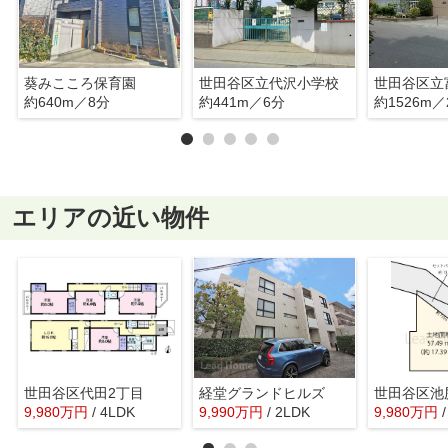
葵みこころ保育園
世田谷区立代沢小学校
世田谷区立
約640m／8分
約441m／6分
約1526m／
エリアの近い物件
世田谷区代田2丁目
経堂グランドヒルズ
世田谷区池
9,980
万
円
/ 4LDK
9,990
万
円
/ 2LDK
9,980
万
円