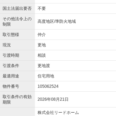
国土法届出要否
不要
その他法令上の
高度地区/準防火地域
制限
取引態様
仲介
現況
更地
引渡時期
相談
引渡条件
更地渡
最適用途
住宅用地
物件番号
105062524
取引条件の有効
2026年08月21日
期限
株式会社リードホーム