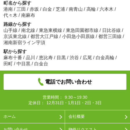
町名から探す
港南
/
三田
/
赤坂
/
白金
/
芝浦
/
南青山
/
高輪
/
六本木
/
代々木
/
南麻布
路線から探す
山手線
/
南北線
/
東急東横線
/
東急田園都市線
/
日比谷線
/
京浜東北線
/
都営大江戸線
/
小田急小田原線
/
都営三田線
/
湘南新宿ライン宇須
駅から探す
麻布十番
/
品川
/
恵比寿
/
目黒
/
渋谷
/
広尾
/
白金高輪
/
田町
/
中目黒
/
白金台
電話でお問い合わせ
営業時間：
9:30～19:30
定休日：
12月31日・1月1日・2日・3日
ホーム
会社概要
お問い合わせ
物件リクエスト