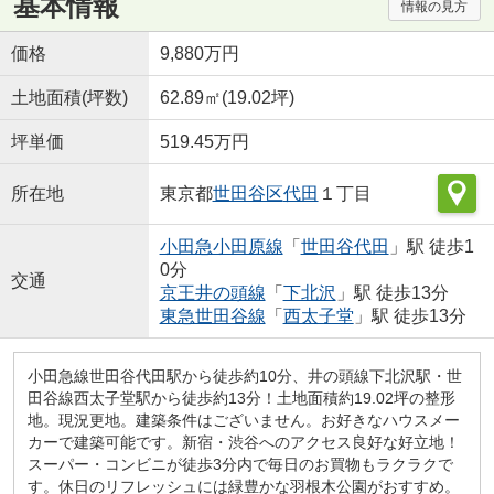
基本情報
情報の見方
価格
9,880万円
土地面積(坪数)
62.89㎡(19.02坪)
坪単価
519.45万円
所在地
東京都
世田谷区
代田
１丁目
小田急小田原線
「
世田谷代田
」駅 徒歩1
0分
交通
京王井の頭線
「
下北沢
」駅 徒歩13分
東急世田谷線
「
西太子堂
」駅 徒歩13分
小田急線世田谷代田駅から徒歩約10分、井の頭線下北沢駅・世
田谷線西太子堂駅から徒歩約13分！土地面積約19.02坪の整形
地。現況更地。建築条件はございません。お好きなハウスメー
カーで建築可能です。新宿・渋谷へのアクセス良好な好立地！
スーパー・コンビニが徒歩3分内で毎日のお買物もラクラクで
す。休日のリフレッシュには緑豊かな羽根木公園がおすすめ。