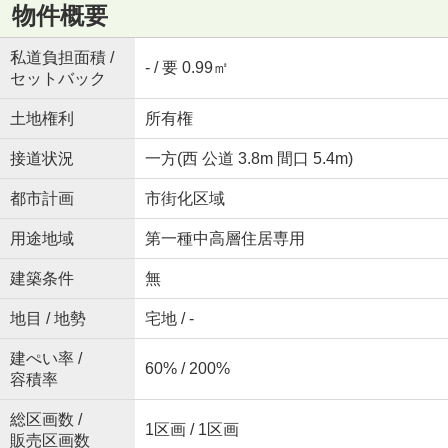
物件概要
私道負担面積 /
- / 要 0.99㎡
セットバック
土地権利
所有権
接道状況
一方(西 公道 3.8m 間口 5.4m)
都市計画
市街化区域
用途地域
第一種中高層住居専用
建築条件
無
地目 / 地勢
宅地 / -
建ぺい率 /
60% / 200%
容積率
総区画数 /
1区画 / 1区画
販売区画数