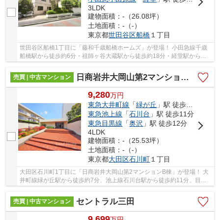
3LDK
建物面積：-（26.08坪）
土地面積：-（-）
東京都
世田谷区
船橋
１丁目
世田谷区船橋1丁目に「藤和千歳船橋ホームズ」が登場！ 小田急線千歳
船橋駅から徒歩約6分・祖師ヶ谷大蔵駅から徒歩約18分・経堂駅から徒
歩約22分。 3駅利用可能な大変便利な立地に位置...
日商岩井大岡山第2マンションB棟
売買 | 中古マンション
9,280
万
円
東急大井町線
「
緑が丘
」駅 徒歩7分
東急池上線
「
石川台
」駅 徒歩11分
東急目黒線
「
奥沢
」駅 徒歩12分
4LDK
建物面積：-（25.53坪）
土地面積：-（-）
東京都
大田区
石川町
１丁目
大田区石川町1丁目に「日商岩井大岡山第2マンションB棟」が登場！ 大
井町線緑が丘駅から徒歩約7分、池上線石川台駅から徒歩約11分、目黒
線奥沢駅から徒歩約12分。 3路線3駅利用可能な...
セントラル三田
売買 | 中古マンション
9,699
万
円