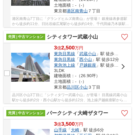
土地面積：-（-）
東京都
港区
南青山
７丁目
港区南青山7丁目に「グランドヒルズ南青山」が登場！ 銀座線表参道駅
から徒歩約11分、日比谷線広尾駅から徒歩約14分、千代田線乃木坂駅か
ら徒歩約18分。 4路線3駅利用可能な大変便利な...
シティタワー武蔵小山
売買 | 中古マンション
3
2,500
億
万
円
東急目黒線
「
武蔵小山
」駅 徒歩2分
東急目黒線
「
西小山
」駅 徒歩12分
東急池上線
「
戸越銀座
」駅 徒歩14分
3LDK
建物面積：-（26.90坪）
土地面積：-（-）
東京都
品川区
小山
３丁目
品川区小山3丁目に「シティタワー武蔵小山」が登場！ 目黒線武蔵小山
駅から徒歩約2分・西小山駅から徒歩約12分、池上線戸越銀座駅から徒
歩約14分。 2路線3駅利用可能な大変便利な立地...
パークシティ大崎ザタワー
売買 | 中古マンション
3
3,500
億
万
円
山手線
「
大崎
」駅 徒歩6分