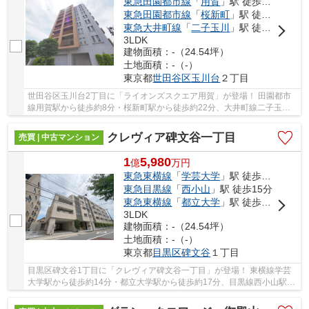
東急田園都市線
「
用賀
」駅 徒歩8分
東急田園都市線
「
桜新町
」駅 徒歩22分
東急大井町線
「
二子玉川
」駅 徒歩23分
3LDK
建物面積：-（24.54坪）
土地面積：-（-）
東京都
世田谷区
玉川台
２丁目
世田谷区玉川台2丁目に「ライオンズスクエア用賀」が登場！ 田園都市
線用賀駅から徒歩約8分・桜新町駅から徒歩約22分、大井町線二子玉川
駅から徒歩約23分。 2路線3駅利用可能な大変便...
クレヴィア碑文谷一丁目
売買 | 中古マンション
1
5,980
億
万
円
東急東横線
「
学芸大学
」駅 徒歩14分
東急目黒線
「
西小山
」駅 徒歩15分
東急東横線
「
都立大学
」駅 徒歩17分
3LDK
建物面積：-（24.54坪）
土地面積：-（-）
東京都
目黒区
碑文谷
１丁目
目黒区碑文谷1丁目に「クレヴィア碑文谷一丁目」が登場！ 東横線学芸
大学駅から徒歩約14分・都立大学駅から徒歩約17分、目黒線西小山駅か
ら徒歩約15分。 2路線3駅利用可能な大変便利な...