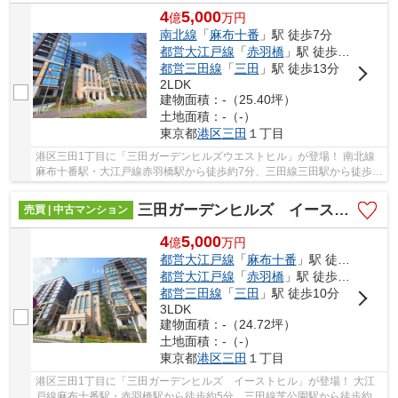
4
5,000
億
万
円
南北線
「
麻布十番
」駅 徒歩7分
都営大江戸線
「
赤羽橋
」駅 徒歩7分
都営三田線
「
三田
」駅 徒歩13分
2LDK
建物面積：-（25.40坪）
土地面積：-（-）
東京都
港区
三田
１丁目
港区三田1丁目に「三田ガーデンヒルズウエストヒル」が登場！ 南北線
麻布十番駅・大江戸線赤羽橋駅から徒歩約7分、三田線三田駅から徒歩約
13分。 3路線3駅利用可能な大変便利な立地に...
三田ガーデンヒルズ イーストヒル
売買 | 中古マンション
4
5,000
億
万
円
都営大江戸線
「
麻布十番
」駅 徒歩5分
都営大江戸線
「
赤羽橋
」駅 徒歩5分
都営三田線
「
三田
」駅 徒歩10分
3LDK
建物面積：-（24.72坪）
土地面積：-（-）
東京都
港区
三田
１丁目
港区三田1丁目に「三田ガーデンヒルズ イーストヒル」が登場！ 大江
戸線麻布十番駅・赤羽橋駅から徒歩約5分、三田線芝公園駅から徒歩約