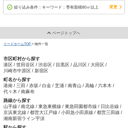
変更
絞り込み条件：
キーワード：専有面積80㎡以上
ページトップへ
リードホームTOP
>
物件一覧
市区町村から探す
港区
/
世田谷区
/
渋谷区
/
目黒区
/
品川区
/
大田区
/
川崎市中原区
/
新宿区
町名から探す
港南
/
三田
/
赤坂
/
白金
/
芝浦
/
南青山
/
高輪
/
六本木
/
代々木
/
南麻布
路線から探す
山手線
/
南北線
/
東急東横線
/
東急田園都市線
/
日比谷線
/
京浜東北線
/
都営大江戸線
/
小田急小田原線
/
都営三田線
/
湘南新宿ライン宇須
駅から探す