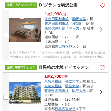
Ｄ’グランセ駒沢公園
売買 | 中古マンション
1
1,998
億
万
円
東急田園都市線
「
駒沢大学
」駅 徒歩17分
東急田園都市線
「
桜新町
」駅 徒歩22分
東急大井町線
「
等々力
」駅 徒歩25分
3LDK
建物面積：-（25.06坪）
土地面積：-（-）
東京都
世田谷区
駒沢
５丁目
世田谷区駒沢5丁目に「Ｄ’グランセ駒沢公園」が登場！ 田園都市線駒沢
大学駅から徒歩約17分・桜新町駅から徒歩約22分、大井町線等々力駅か
ら徒歩約25分。 2路線3駅利用可能な大変便利...
目黒柿の木坂アビタシオン
売買 | 中古マンション
1
2,700
億
万
円
東急東横線
「
都立大学
」駅 徒歩14分
東急東横線
「
学芸大学
」駅 徒歩17分
東急田園都市線
「
駒沢大学
」駅 徒歩18分
2LDK
建物面積：-（25.44坪）
土地面積：-（-）
東京都
目黒区
東が丘
１丁目