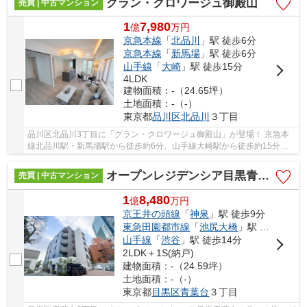
グラン・クロワージュ御殿山
売買 | 中古マンション
1
7,980
億
万
円
京急本線
「
北品川
」駅 徒歩6分
京急本線
「
新馬場
」駅 徒歩6分
山手線
「
大崎
」駅 徒歩15分
4LDK
建物面積：-（24.65坪）
土地面積：-（-）
東京都
品川区
北品川
３丁目
品川区北品川3丁目に「グラン・クロワージュ御殿山」が登場！ 京急本
線北品川駅・新馬場駅から徒歩約6分、山手線大崎駅から徒歩約15分。 5
路線3駅利用可能な大変便利な立地に位置した...
オープンレジデンシア目黒青葉台テラスＡ棟
売買 | 中古マンション
1
8,480
億
万
円
京王井の頭線
「
神泉
」駅 徒歩9分
東急田園都市線
「
池尻大橋
」駅 徒歩11分
山手線
「
渋谷
」駅 徒歩14分
2LDK＋1S(納戸)
建物面積：-（24.59坪）
土地面積：-（-）
東京都
目黒区
青葉台
３丁目