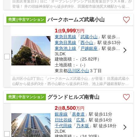
目黒区青葉台3丁目に「オープンレジデンシア目黒青葉台テラスＡ棟」が
登場！ 井の頭線神泉駅から徒歩約9分、田園都市線池尻大橋駅から徒歩
約11分、山手線渋谷駅から徒歩約14分。 9路線...
パークホームズ武蔵小山
売買 | 中古マンション
1
9,999
億
万
円
東急目黒線
「
武蔵小山
」駅 徒歩3分
東急目黒線
「
西小山
」駅 徒歩13分
東急池上線
「
戸越銀座
」駅 徒歩14分
3LDK
建物面積：-（25.82坪）
土地面積：-（-）
東京都
品川区
小山
３丁目
品川区小山3丁目に「パークホームズ武蔵小山」が登場！ 目黒線武蔵小
山駅から徒歩約3分・西小山駅から徒歩約13分、池上線戸越銀座駅から
徒歩約14分。 2路線3駅利用可能な大変便利な立...
グランドヒルズ南青山
売買 | 中古マンション
2
8,500
億
万
円
銀座線
「
表参道
」駅 徒歩11分
日比谷線
「
広尾
」駅 徒歩14分
千代田線
「
乃木坂
」駅 徒歩18分
2LDK
建物面積：-（24.20坪）