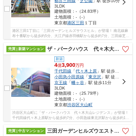
都営三田線
「
芝公園
」駅 徒歩10分
3LDK
建物面積：-（24.83坪）
土地面積：-（-）
東京都
港区
三田
１丁目
港区三田1丁目に「三田ガーデンヒルズサウスヒル」が登場！ 南北線麻
布十番駅から徒歩約5分、大江戸線赤羽橋駅から徒歩約7分、三田線芝公
園駅から徒歩約10分。 3路線3駅利用可能な大変...
ザ・パークハウス 代々木大山レジデンス
売買 | 新築マンション
新築
4
3,900
億
万
円
千代田線
「
代々木上原
」駅 徒歩7分
小田急小田原線
「
東北沢
」駅 徒歩10分
京王線
「
幡ヶ谷
」駅 徒歩11分
3LDK
建物面積：-（25.79坪）
土地面積：-（-）
東京都
渋谷区
大山町
渋谷区大山町に「ザ・パークハウス 代々木大山レジデンス」が登場！
千代田線代々木上原駅から徒歩約7分、小田急線東北沢駅から徒歩約10
分、京王線幡ヶ谷駅から徒歩約11分。 3路線3駅...
三田ガーデンヒルズウエストヒル
売買 | 中古マンション