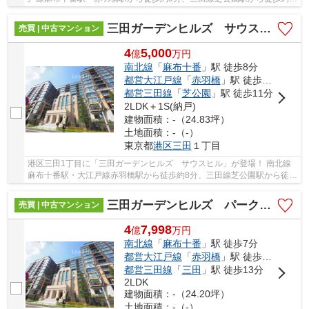
10分。 3路線3駅利用可能な大変便利な立地に位...
三田ガーデンヒルズ サウスヒル
売買 | 中古マンション
4
5,000
億
万
円
南北線
「
麻布十番
」駅 徒歩8分
都営大江戸線
「
赤羽橋
」駅 徒歩8分
都営三田線
「
芝公園
」駅 徒歩11分
2LDK＋1S(納戸)
建物面積：-（24.83坪）
土地面積：-（-）
東京都
港区
三田
１丁目
港区三田1丁目に「三田ガーデンヒルズ サウスヒル」が登場！ 南北線
麻布十番駅・大江戸線赤羽橋駅から徒歩約8分、三田線芝公園駅から徒歩
約11分。 3路線3駅利用可能な大変便利な立地...
三田ガーデンヒルズ パークマンション棟
売買 | 中古マンション
4
7,998
億
万
円
南北線
「
麻布十番
」駅 徒歩7分
都営大江戸線
「
赤羽橋
」駅 徒歩7分
都営三田線
「
三田
」駅 徒歩13分
2LDK
建物面積：-（24.20坪）
土地面積：-（-）