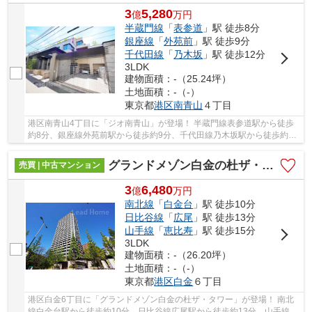
3
5,280
億
万
円
半蔵門線
「
表参道
」駅 徒歩8分
銀座線
「
外苑前
」駅 徒歩9分
千代田線
「
乃木坂
」駅 徒歩12分
3LDK
建物面積：-（25.24坪）
土地面積：-（-）
東京都
港区
南青山
４丁目
港区南青山4丁目に「ジオ南青山」が登場！ 半蔵門線表参道駅から徒歩
約8分、銀座線外苑前駅から徒歩約9分、千代田線乃木坂駅から徒歩約12
分。 3路線3駅利用可能な大変便利な立地に位置...
グランドメゾン白金の杜ザ・タワー
売買 | 中古マンション
3
6,480
億
万
円
南北線
「
白金台
」駅 徒歩10分
日比谷線
「
広尾
」駅 徒歩13分
山手線
「
恵比寿
」駅 徒歩15分
3LDK
建物面積：-（26.20坪）
土地面積：-（-）
東京都
港区
白金
６丁目
港区白金6丁目に「グランドメゾン白金の杜ザ・タワー」が登場！ 南北
線白金台駅から徒歩約10分、日比谷線広尾駅から徒歩約13分、山手線恵