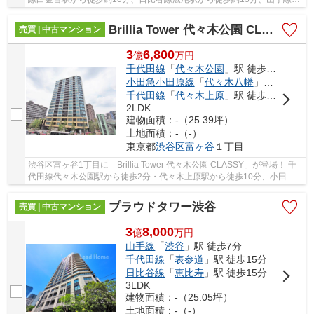
比寿駅から徒歩約15分。 6路線3駅利用可能な大...
Brillia Tower 代々木公園 CLASSY
売買 | 中古マンション
3
6,800
億
万
円
千代田線
「
代々木公園
」駅 徒歩2分
小田急小田原線
「
代々木八幡
」駅 徒歩2分
千代田線
「
代々木上原
」駅 徒歩10分
2LDK
建物面積：-（25.39坪）
土地面積：-（-）
東京都
渋谷区
富ヶ谷
１丁目
渋谷区富ヶ谷1丁目に「Brillia Tower 代々木公園 CLASSY」が登場！ 千
代田線代々木公園駅から徒歩2分・代々木上原駅から徒歩10分、小田急
線代々木八幡駅から徒歩2分。 2沿線3駅利用可...
プラウドタワー渋谷
売買 | 中古マンション
3
8,000
億
万
円
山手線
「
渋谷
」駅 徒歩7分
千代田線
「
表参道
」駅 徒歩15分
日比谷線
「
恵比寿
」駅 徒歩15分
3LDK
建物面積：-（25.05坪）
土地面積：-（-）