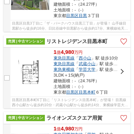
建物面積：-（24.27坪）
土地面積：-（-）
東京都
目黒区
目黒
３丁目
目黒区目黒3丁目に「ザ・パークハウス目黒三丁目」が登場！ 山手線目
黒駅から徒歩約16分、日比谷線中目黒駅から徒歩約17分、東横線祐天寺
駅から徒歩約18分。 6路線3駅利用可能な大変便...
リストレジデンス目黒本町
売買 | 中古マンション
1
4,980
億
万
円
東急目黒線
「
西小山
」駅 徒歩10分
東急目黒線
「
武蔵小山
」駅 徒歩14分
東急東横線
「
学芸大学
」駅 徒歩20分
3LDK＋1S(納戸)
建物面積：-（24.76坪）
土地面積：-（-）
東京都
目黒区
目黒本町
６丁目
目黒区目黒本町6丁目に「リストレジデンス目黒本町」が登場！ 目黒線
西小山駅から徒歩約10分・武蔵小山駅から徒歩約14分、東横線学芸大学
駅から徒歩約20分。 2路線3駅利用可能な大変便...
ライオンズスクエア用賀
売買 | 中古マンション
1
4,980
億
万
円