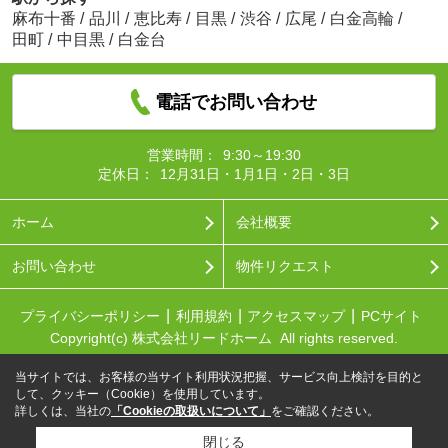
麻布十番
/
品川
/
恵比寿
/
目黒
/
渋谷
/
広尾
/
白金高輪
/
田町
/
中目黒
/
白金台
電話でお問い合わせ
営業時間：
9:30～19:30
定休日：
12月31日・1月1日・2日・3日
ホーム
会社概要
お問い合わせ
物件リクエスト
プライバシーポリシー
利用規約
アクセスマップ
PCサイト
Copyright(c) 株式会社リードホーム All rights reserved.
当サイトでは、お客様の当サイト利用状況把握、サービス向上検討を目的と
して、クッキー（Cookie）を使用しています。
詳しくは、当社の
「Cookieの取扱いについて」
をご確認ください。
閉じる