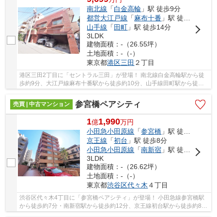
南北線
「
白金高輪
」駅 徒歩9分
都営大江戸線
「
麻布十番
」駅 徒歩10分
山手線
「
田町
」駅 徒歩14分
3LDK
建物面積：-（26.55坪）
土地面積：-（-）
東京都
港区
三田
２丁目
港区三田2丁目に「セントラル三田」が登場！ 南北線白金高輪駅から徒
歩約9分、大江戸線麻布十番駅から徒歩約10分、山手線田町駅から徒歩
約13分。 4路線3駅利用可能な大変便利な立地に...
参宮橋ペアシティ
売買 | 中古マンション
1
1,990
億
万
円
小田急小田原線
「
参宮橋
」駅 徒歩7分
京王線
「
初台
」駅 徒歩8分
小田急小田原線
「
南新宿
」駅 徒歩12分
3LDK
建物面積：-（26.62坪）
土地面積：-（-）
東京都
渋谷区
代々木
４丁目
渋谷区代々木4丁目に「参宮橋ペアシティ」が登場！ 小田急線参宮橋駅
から徒歩約7分・南新宿駅から徒歩約12分、京王線初台駅から徒歩約8
分。 2路線3駅利用可能な大変便利な立地に位置し...