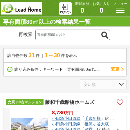
閲覧履歴
お気に入り
メニュー
0
0
専有面積80㎡以上の検索結果一覧
再検索
31
1～30
該当物件数
件
件を表示
変更
絞り込み条件：
キーワード：専有面積80㎡以上
藤和千歳船橋ホームズ
売買 | 中古マンション
8,780
万
円
小田急小田原線
「
千歳船橋
」駅 徒歩6分
小田急小田原線
「
祖師ヶ谷大蔵
」駅 徒歩1
小田急小田原線
「
経堂
」駅 徒歩22分