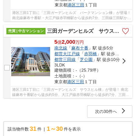
東京都
港区
三田
１丁目
港区三田1丁目に「三田ガーデンヒルズ パークマンション棟」が登場！
南北線麻布十番駅・大江戸線赤羽橋駅から徒歩約7分、三田線三田駅から
徒歩約13分。 3路線3駅利用可能な大変便利...
三田ガーデンヒルズ サウスヒル棟
売買 | 中古マンション
5
2,000
億
万
円
南北線
「
麻布十番
」駅 徒歩5分
都営大江戸線
「
赤羽橋
」駅 徒歩7分
都営三田線
「
芝公園
」駅 徒歩10分
3LDK
建物面積：-（25.79坪）
土地面積：-（-）
東京都
港区
三田
１丁目
港区三田1丁目に「三田ガーデンヒルズ サウスヒル棟」が登場！ 南北
線麻布十番駅から徒歩約5分、大江戸線赤羽橋駅から徒歩約7分、三田線
芝公園駅から徒歩約10分。 3路線3駅利用可能な...
次の30件へ
31
1～30
該当物件数
件
件を表示