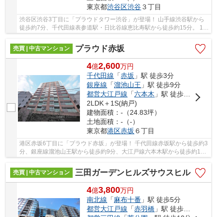
東京都
渋谷区
渋谷
３丁目
渋谷区渋谷3丁目に「プラウドタワー渋谷」が登場！ 山手線渋谷駅から
徒歩約7分、千代田線表参道駅・日比谷線恵比寿駅から徒歩約15分。 11
路線3駅利用可能な大変便利な立地に位置した物...
プラウド赤坂
売買 | 中古マンション
4
2,600
億
万
円
千代田線
「
赤坂
」駅 徒歩3分
銀座線
「
溜池山王
」駅 徒歩9分
都営大江戸線
「
六本木
」駅 徒歩11分
2LDK＋1S(納戸)
建物面積：-（24.83坪）
土地面積：-（-）
東京都
港区
赤坂
６丁目
港区赤坂6丁目に「プラウド赤坂」が登場！ 千代田線赤坂駅から徒歩約3
分、銀座線溜池山王駅から徒歩約9分、大江戸線六本木駅から徒歩約11
分。 5路線3駅利用可能な大変便利な立地に位置...
三田ガーデンヒルズサウスヒル
売買 | 中古マンション
4
3,800
億
万
円
南北線
「
麻布十番
」駅 徒歩5分
都営大江戸線
「
赤羽橋
」駅 徒歩7分