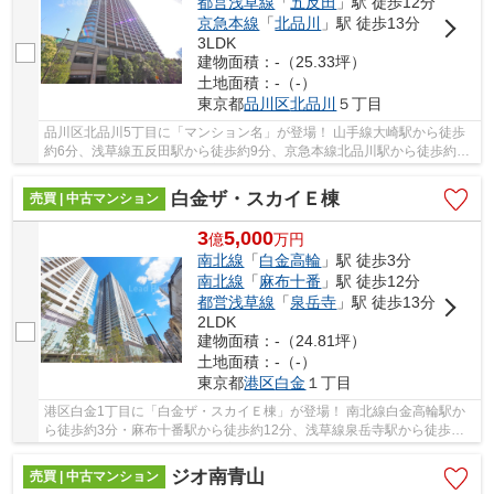
都営浅草線
「
五反田
」駅 徒歩12分
京急本線
「
北品川
」駅 徒歩13分
3LDK
建物面積：-（25.33坪）
土地面積：-（-）
東京都
品川区
北品川
５丁目
品川区北品川5丁目に「マンション名」が登場！ 山手線大崎駅から徒歩
約6分、浅草線五反田駅から徒歩約9分、京急本線北品川駅から徒歩約13
分。 6路線3駅利用可能な大変便利な立地に位置...
白金ザ・スカイＥ棟
売買 | 中古マンション
3
5,000
億
万
円
南北線
「
白金高輪
」駅 徒歩3分
南北線
「
麻布十番
」駅 徒歩12分
都営浅草線
「
泉岳寺
」駅 徒歩13分
2LDK
建物面積：-（24.81坪）
土地面積：-（-）
東京都
港区
白金
１丁目
港区白金1丁目に「白金ザ・スカイＥ棟」が登場！ 南北線白金高輪駅か
ら徒歩約3分・麻布十番駅から徒歩約12分、浅草線泉岳寺駅から徒歩約
13分。 5路線3駅利用可能な大変便利な立地に位...
ジオ南青山
売買 | 中古マンション