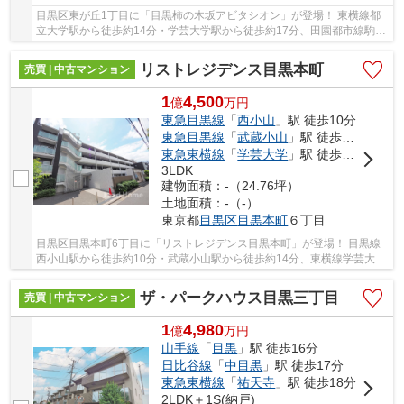
目黒区東が丘1丁目に「目黒柿の木坂アビタシオン」が登場！ 東横線都
立大学駅から徒歩約14分・学芸大学駅から徒歩約17分、田園都市線駒沢
大学駅から徒歩約18分。 2路線3駅利用可能な大...
リストレジデンス目黒本町
売買 | 中古マンション
1
4,500
億
万
円
東急目黒線
「
西小山
」駅 徒歩10分
東急目黒線
「
武蔵小山
」駅 徒歩14分
東急東横線
「
学芸大学
」駅 徒歩20分
3LDK
建物面積：-（24.76坪）
土地面積：-（-）
東京都
目黒区
目黒本町
６丁目
目黒区目黒本町6丁目に「リストレジデンス目黒本町」が登場！ 目黒線
西小山駅から徒歩約10分・武蔵小山駅から徒歩約14分、東横線学芸大学
駅から徒歩約20分。 2路線3駅利用可能な大変便...
ザ・パークハウス目黒三丁目
売買 | 中古マンション
1
4,980
億
万
円
山手線
「
目黒
」駅 徒歩16分
日比谷線
「
中目黒
」駅 徒歩17分
東急東横線
「
祐天寺
」駅 徒歩18分
2LDK＋1S(納戸)