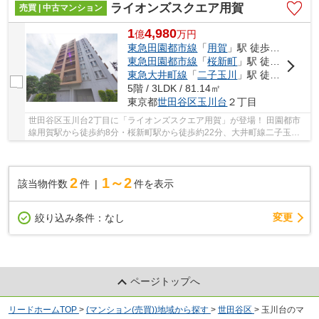
ライオンズスクエア用賀
売買 | 中古マンション
1
4,980
億
万
円
東急田園都市線
「
用賀
」駅 徒歩8分
東急田園都市線
「
桜新町
」駅 徒歩22分
東急大井町線
「
二子玉川
」駅 徒歩23分
5階 / 3LDK / 81.14㎡
東京都
世田谷区
玉川台
２丁目
世田谷区玉川台2丁目に「ライオンズスクエア用賀」が登場！ 田園都市
線用賀駅から徒歩約8分・桜新町駅から徒歩約22分、大井町線二子玉川
駅から徒歩約23分。 2路線3駅利用可能な大変便...
2
1～2
該当物件数
件
件を表示
変更
絞り込み条件：
なし
ページトップへ
リードホームTOP
>
(マンション(売買))地域から探す
>
世田谷区
>
玉川台のマ