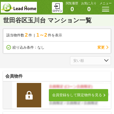
閲覧履歴
お気に入り
メニュー
0
0
世田谷区玉川台 マンション一覧
2
1～2
該当物件数
件
件を表示
変更
絞り込み条件：
なし
会員物件
会員登録をして限定物件を見る