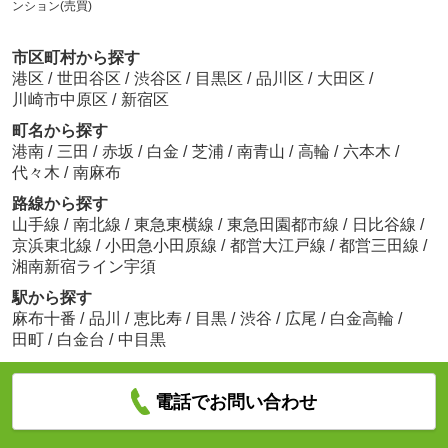
ンション(売買)
市区町村から探す
港区
/
世田谷区
/
渋谷区
/
目黒区
/
品川区
/
大田区
/
川崎市中原区
/
新宿区
町名から探す
港南
/
三田
/
赤坂
/
白金
/
芝浦
/
南青山
/
高輪
/
六本木
/
代々木
/
南麻布
路線から探す
山手線
/
南北線
/
東急東横線
/
東急田園都市線
/
日比谷線
/
京浜東北線
/
小田急小田原線
/
都営大江戸線
/
都営三田線
/
湘南新宿ライン宇須
駅から探す
麻布十番
/
品川
/
恵比寿
/
目黒
/
渋谷
/
広尾
/
白金高輪
/
田町
/
白金台
/
中目黒
電話でお問い合わせ