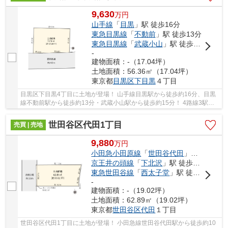
9,630
万
円
山手線
「
目黒
」駅 徒歩16分
東急目黒線
「
不動前
」駅 徒歩13分
東急目黒線
「
武蔵小山
」駅 徒歩15分
-
建物面積：-（17.04坪）
土地面積：56.36㎡（17.04坪）
東京都
目黒区
下目黒
４丁目
目黒区下目黒4丁目に土地が登場！ 山手線目黒駅から徒歩約16分、目黒
線不動前駅から徒歩約13分・武蔵小山駅から徒歩約15分！ 4路線3駅利
用可能な大変便利な立地に位置した物件です。 ...
世田谷区代田1丁目
売買 | 売地
9,880
万
円
小田急小田原線
「
世田谷代田
」駅 徒歩10分
京王井の頭線
「
下北沢
」駅 徒歩13分
東急世田谷線
「
西太子堂
」駅 徒歩13分
-
建物面積：-（19.02坪）
土地面積：62.89㎡（19.02坪）
東京都
世田谷区
代田
１丁目
世田谷区代田1丁目に土地が登場！ 小田急線世田谷代田駅から徒歩約10