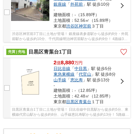
銀座線
「
外苑前
」駅 徒歩10分
-
建物面積：-（15.89坪）
土地面積：52.56㎡（15.89坪）
東京都
渋谷区
神宮前
３丁目
渋谷区神宮前3丁目に土地が登場！ 銀座線表参道駅から徒歩約8分・外苑
前駅から徒歩約10分、千代田線明治神宮前駅から徒歩約9分！ 4路線3駅
利用可能な大変便利な立地に位置した物件です...
目黒区青葉台1丁目
売買 | 売地
2
8,880
億
万
円
日比谷線
「
中目黒
」駅 徒歩5分
東急東横線
「
代官山
」駅 徒歩8分
山手線
「
恵比寿
」駅 徒歩13分
-
建物面積：-（12.85坪）
土地面積：42.48㎡（12.85坪）
東京都
目黒区
青葉台
１丁目
目黒区青葉台1丁目に土地が登場！ 日比谷線中目黒駅から徒歩約5分、東
横線代官山駅から徒歩約8分、山手線恵比寿駅から徒歩約13分！ 5路線3
駅利用可能な大変便利な立地に位置した物件で...