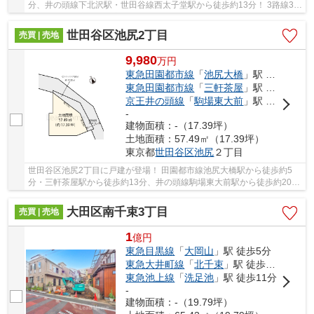
分、井の頭線下北沢駅・世田谷線西太子堂駅から徒歩約13分！ 3路線3駅
利用可能な大変便利な立地に位置した物件です...
世田谷区池尻2丁目
売買 | 売地
9,980
万
円
東急田園都市線
「
池尻大橋
」駅 徒歩5分
東急田園都市線
「
三軒茶屋
」駅 徒歩13分
京王井の頭線
「
駒場東大前
」駅 徒歩20分
-
建物面積：-（17.39坪）
土地面積：57.49㎡（17.39坪）
東京都
世田谷区
池尻
２丁目
世田谷区池尻2丁目に戸建が登場！ 田園都市線池尻大橋駅から徒歩約5
分・三軒茶屋駅から徒歩約13分、井の頭線駒場東大前駅から徒歩約20
分！ 3路線3駅利用可能な大変便利な立地に位置し...
大田区南千束3丁目
売買 | 売地
1
億
円
東急目黒線
「
大岡山
」駅 徒歩5分
東急大井町線
「
北千束
」駅 徒歩9分
東急池上線
「
洗足池
」駅 徒歩11分
-
建物面積：-（19.79坪）