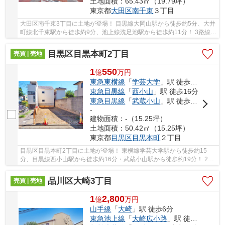
土地面積：65.43㎡（19.79坪）
東京都
大田区
南千束
３丁目
大田区南千束3丁目に土地が登場！ 目黒線大岡山駅から徒歩約5分、大井
町線北千束駅から徒歩約9分、池上線洗足池駅から徒歩約11分！ 3路線3
駅利用可能な大変便利な立地に位置した物件で...
目黒区目黒本町2丁目
売買 | 売地
1
550
億
万
円
東急東横線
「
学芸大学
」駅 徒歩15分
東急目黒線
「
西小山
」駅 徒歩16分
東急目黒線
「
武蔵小山
」駅 徒歩19分
-
建物面積：-（15.25坪）
土地面積：50.42㎡（15.25坪）
東京都
目黒区
目黒本町
２丁目
目黒区目黒本町2丁目に土地が登場！ 東横線学芸大学駅から徒歩約15
分、目黒線西小山駅から徒歩約16分・武蔵小山駅から徒歩約19分！ 2路
線3駅利用可能な大変便利な立地に位置した物件で...
品川区大崎3丁目
売買 | 売地
1
2,800
億
万
円
山手線
「
大崎
」駅 徒歩6分
東急池上線
「
大崎広小路
」駅 徒歩7分