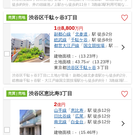
徒歩約9分、井の頭線池ノ上駅から徒歩約11分！ 3路線3駅利用可能な大
変便利な立地に位置した物件です。 駅徒歩約9...
渋谷区千駄ヶ谷3丁目
売買 | 売地
1
8,800
億
万
円
副都心線
「
北参道
」駅 徒歩2分
総武線
「
千駄ケ谷
」駅 徒歩8分
都営大江戸線
「
国立競技場
」駅 徒歩8分
-
建物面積：-（13.23坪）
土地面積：43.75㎡（13.23坪）
東京都
渋谷区
千駄ヶ谷
３丁目
渋谷区千駄ヶ谷3丁目に土地が登場！ 副都心線北参道駅から徒歩約2分、
総務線千駄ヶ谷駅・大江戸線国立競技場駅から徒歩約8分！ 3路線3駅利
用可能な大変便利な立地に位置した物件です。...
渋谷区恵比寿3丁目
売買 | 売地
2
億
円
山手線
「
恵比寿
」駅 徒歩12分
日比谷線
「
広尾
」駅 徒歩12分
南北線
「
白金台
」駅 徒歩12分
-
建物面積：-（15.46坪）