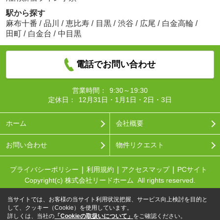
駅から探す
麻布十番
/
品川
/
恵比寿
/
目黒
/
渋谷
/
広尾
/
白金高輪
/
田町
/
白金台
/
中目黒
電話でお問い合わせ
営業時間：
9:30～19:30
定休日：
12月31日・1月1日・2日・3日
ホーム
会社概要
お問い合わせ
物件リクエスト
プライバシーポリシー
利用規約
アクセスマップ
PCサイト
Copyright(c) 株式会社リードホーム All rights reserved.
当サイトでは、お客様の当サイト利用状況把握、サービス向上検討を目的と
して、クッキー（Cookie）を使用しています。
詳しくは、当社の
「Cookieの取扱いについて」
をご確認ください。