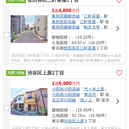
世田谷区三軒茶屋1丁目
1
4,800
億
万
円
東急田園都市線
「
三軒茶屋
」駅 徒歩6分
東急世田谷線
「
三軒茶屋
」駅 徒歩9分
東急田園都市線
「
駒沢大学
」駅 徒歩19分
-
建物面積：-（19.22坪）
土地面積：63.57㎡（19.22坪）
東京都
世田谷区
三軒茶屋
１丁目
世田谷区三軒茶屋1丁目に土地が登場！ 田園都市線三軒茶屋駅から徒歩
約6分・駒沢大学駅から徒歩約19分、世田谷線三軒茶屋駅から徒歩約9
分！ 2路線3駅利用可能な大変便利な立地に位置し...
渋谷区上原2丁目
売買 | 売地
1
6,980
億
万
円
小田急小田原線
「
代々木上原
」駅 徒歩9分
小田急小田原線
「
東北沢
」駅 徒歩9分
京王井の頭線
「
池ノ上
」駅 徒歩11分
-
建物面積：-（15.95坪）
土地面積：52.75㎡（15.95坪）
東京都
渋谷区
上原
２丁目
渋谷区上原2丁目に土地が登場！ 小田急線代々木上原駅・東北沢駅から