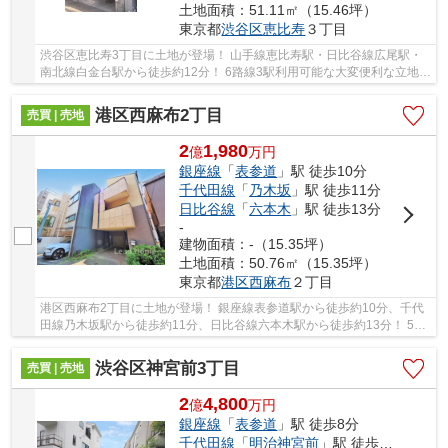
土地面積：51.11㎡（15.46坪）
東京都
渋谷区
恵比寿
３丁目
渋谷区恵比寿3丁目に土地が登場！ 山手線恵比寿駅・日比谷線広尾駅・
南北線白金台駅から徒歩約12分！ 6路線3駅利用可能な大変便利な立地に
位置した物件です。 駅徒歩約9分の閑静な住宅...
港区西麻布2丁目
売買 | 売地
2
1,980
億
万
円
銀座線
「
表参道
」駅 徒歩10分
千代田線
「
乃木坂
」駅 徒歩11分
日比谷線
「
六本木
」駅 徒歩13分
-
建物面積：-（15.35坪）
土地面積：50.76㎡（15.35坪）
東京都
港区
西麻布
２丁目
港区西麻布2丁目に土地が登場！ 銀座線表参道駅から徒歩約10分、千代
田線乃木坂駅から徒歩約11分、日比谷線六本木駅から徒歩約13分！ 5路
線3駅利用可能な大変便利な立地に位置した物件...
渋谷区神宮前3丁目
売買 | 売地
2
4,800
億
万
円
銀座線
「
表参道
」駅 徒歩8分
千代田線
「
明治神宮前
」駅 徒歩9分