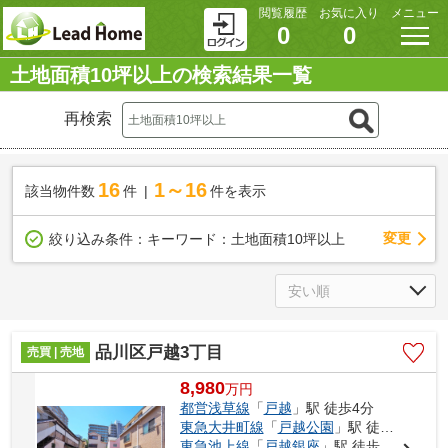
閲覧履歴
お気に入り
メニュー
0
0
土地面積10坪以上の検索結果一覧
再検索
16
1～16
該当物件数
件
件を表示
変更
絞り込み条件：
キーワード：土地面積10坪以上
品川区戸越3丁目
売買 | 売地
8,980
万
円
都営浅草線
「
戸越
」駅 徒歩4分
東急大井町線
「
戸越公園
」駅 徒歩7分
東急池上線
「
戸越銀座
」駅 徒歩8分