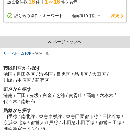
16
1～16
該当物件数
件
件を表示
変更
絞り込み条件：
キーワード：土地面積10坪以上
ページトップへ
リードホームTOP
>
物件一覧
市区町村から探す
港区
/
世田谷区
/
渋谷区
/
目黒区
/
品川区
/
大田区
/
川崎市中原区
/
新宿区
町名から探す
港南
/
三田
/
赤坂
/
白金
/
芝浦
/
南青山
/
高輪
/
六本木
/
代々木
/
南麻布
路線から探す
山手線
/
南北線
/
東急東横線
/
東急田園都市線
/
日比谷線
/
京浜東北線
/
都営大江戸線
/
小田急小田原線
/
都営三田線
/
湘南新宿ライン宇須