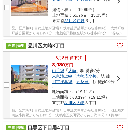
-
建物面積：-（19.89坪）
土地面積：65.76㎡（19.89坪）
東京都
品川区
戸越
３丁目
品川区戸越3丁目に土地が登場！ 浅草線戸越駅から徒歩約4分、大井町線
戸越公園駅から徒歩約7分、池上線戸越銀座駅から徒歩約8分！ 3路線3駅
利用可能な大変便利な立地に位置した物件で...
品川区大崎3丁目
売買 | 売地
8月8日 値下げ
8,980
万
円
山手線
「
大崎
」駅 徒歩7分
東急池上線
「
大崎広小路
」駅 徒歩5分
都営浅草線
「
五反田
」駅 徒歩10分
-
建物面積：-（19.11坪）
土地面積：63.19㎡（19.11坪）
東京都
品川区
大崎
３丁目
品川区大崎3丁目に土地が登場！ 山手線大崎駅から徒歩約7分、池上線大
崎広小路駅から徒歩約5分、浅草線五反田駅から徒歩約10分！ 6路線3駅
利用可能な大変便利な立地に位置した物件です...
目黒区下目黒4丁目
売買 | 売地