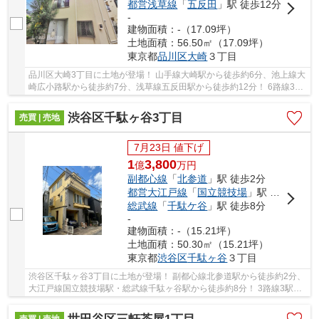
都営浅草線
「
五反田
」駅 徒歩12分
-
建物面積：-（17.09坪）
土地面積：56.50㎡（17.09坪）
東京都
品川区
大崎
３丁目
品川区大崎3丁目に土地が登場！ 山手線大崎駅から徒歩約6分、池上線大
崎広小路駅から徒歩約7分、浅草線五反田駅から徒歩約12分！ 6路線3駅
利用可能な大変便利な立地に位置した物件です...
渋谷区千駄ヶ谷3丁目
売買 | 売地
7月23日 値下げ
1
3,800
億
万
円
副都心線
「
北参道
」駅 徒歩2分
都営大江戸線
「
国立競技場
」駅 徒歩8分
総武線
「
千駄ケ谷
」駅 徒歩8分
-
建物面積：-（15.21坪）
土地面積：50.30㎡（15.21坪）
東京都
渋谷区
千駄ヶ谷
３丁目
渋谷区千駄ヶ谷3丁目に土地が登場！ 副都心線北参道駅から徒歩約2分、
大江戸線国立競技場駅・総武線千駄ヶ谷駅から徒歩約8分！ 3路線3駅利
用可能な大変便利な立地に位置した物件です。...
売買 | 売地