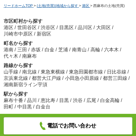
リードホームTOP
>
(土地(売買))地域から探す
>
港区
>
西麻布の土地(売買)
市区町村から探す
港区
/
世田谷区
/
渋谷区
/
目黒区
/
品川区
/
大田区
/
川崎市中原区
/
新宿区
町名から探す
港南
/
三田
/
赤坂
/
白金
/
芝浦
/
南青山
/
高輪
/
六本木
/
代々木
/
南麻布
路線から探す
山手線
/
南北線
/
東急東横線
/
東急田園都市線
/
日比谷線
/
京浜東北線
/
都営大江戸線
/
小田急小田原線
/
都営三田線
/
湘南新宿ライン宇須
駅から探す
麻布十番
/
品川
/
恵比寿
/
目黒
/
渋谷
/
広尾
/
白金高輪
/
田町
/
中目黒
/
白金台
電話でお問い合わせ