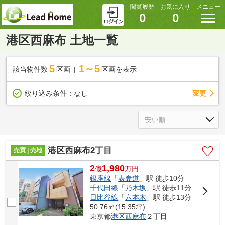
閲覧履歴
お気に入り
メニュー
0
0
港区西麻布 土地一覧
5
1～5
該当物件数
区画
区画を表示
変更
絞り込み条件：
なし
港区西麻布2丁目
売買 | 売地
2
1,980
億
万
円
銀座線
「
表参道
」駅 徒歩10分
千代田線
「
乃木坂
」駅 徒歩11分
日比谷線
「
六本木
」駅 徒歩13分
50.76㎡(15.35坪)
東京都
港区
西麻布
２丁目