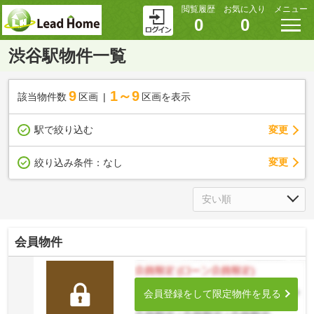
閲覧履歴
お気に入り
メニュー
0
0
渋谷駅物件一覧
9
1～9
該当物件数
区画
区画を表示
駅で絞り込む
変更
変更
絞り込み条件：
なし
会員物件
会員登録をして限定物件を見る