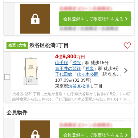
会員登録をして限定物件を見る
渋谷区松濤1丁目
売買 | 売地
4
9,800
億
万
円
山手線
「
渋谷
」駅 徒歩15分
京王井の頭線
「
神泉
」駅 徒歩9分
千代田線
「
代々木公園
」駅 徒歩13分
107.09㎡(32.39坪)
東京都
渋谷区
松濤
１丁目
渋谷区松濤1丁目に土地が登場！ 山手線渋谷駅から徒歩約15分、井の頭
線神泉駅から徒歩約9分、千代田線代々木公園駅から徒歩約13分！ 10路
線3駅利用可能な大変便利な立地に位置した物件...
会員物件
会員登録をして限定物件を見る