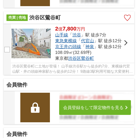
渋谷区鶯谷町
売買 | 売地
2
7,800
億
万
円
山手線
「
渋谷
」駅 徒歩7分
東急東横線
「
代官山
」駅 徒歩12分
京王井の頭線
「
神泉
」駅 徒歩12分
108.09㎡(32.69坪)
東京都
渋谷区
鶯谷町
渋谷区鶯谷町に土地が登場！ 山手線渋谷駅から徒歩約7分、東横線代官
山駅・井の頭線神泉駅から徒歩約12分！ 9路線3駅利用可能な大変便利な
立地に位置した物件です。 駅徒歩約7分。土地...
会員物件
会員登録をして限定物件を見る
会員物件