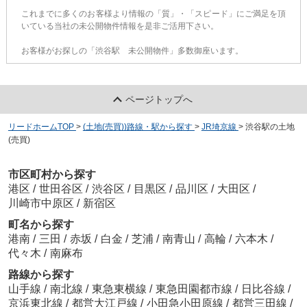
これまでに多くのお客様より情報の「質」・「スピード」にご満足を頂
いている当社の未公開物件情報を是非ご活用下さい。
お客様がお探しの「渋谷駅 未公開物件」多数御座います。
ページトップへ
リードホームTOP
>
(土地(売買))路線・駅から探す
>
JR埼京線
>
渋谷駅の土地
(売買)
市区町村から探す
港区
/
世田谷区
/
渋谷区
/
目黒区
/
品川区
/
大田区
/
川崎市中原区
/
新宿区
町名から探す
港南
/
三田
/
赤坂
/
白金
/
芝浦
/
南青山
/
高輪
/
六本木
/
代々木
/
南麻布
路線から探す
山手線
/
南北線
/
東急東横線
/
東急田園都市線
/
日比谷線
/
京浜東北線
/
都営大江戸線
/
小田急小田原線
/
都営三田線
/