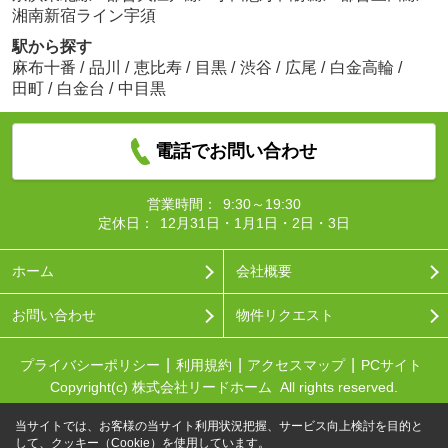
湘南新宿ライン宇須
駅から探す
麻布十番
/
品川
/
恵比寿
/
目黒
/
渋谷
/
広尾
/
白金高輪
/
田町
/
白金台
/
中目黒
電話でお問い合わせ
営業時間：
9:30～19:30
定休日：
12月31日・1月1日・2日・3日
ホーム
会社概要
お問い合わせ
物件リクエスト
プライバシーポリシー
利用規約
アクセスマップ
PCサイト
Copyright(c) 株式会社リードホーム All rights reserved.
当サイトでは、お客様の当サイト利用状況把握、サービス向上検討を目的と
して、クッキー（Cookie）を使用しています。