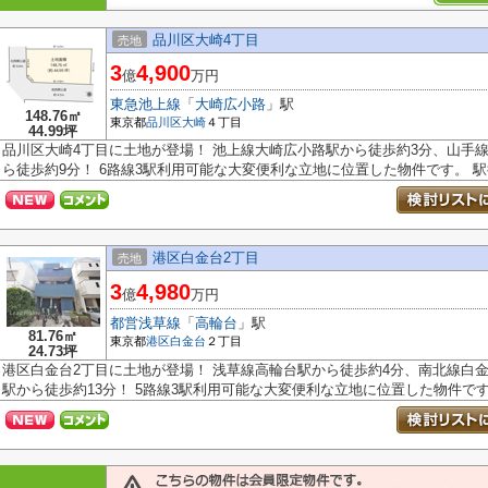
品川区大崎4丁目
売地
3
4,900
億
万円
東急池上線
「
大崎広小路
」駅
148.76㎡
東京都
品川区
大崎
４丁目
44.99坪
品川区大崎4丁目に土地が登場！ 池上線大崎広小路駅から徒歩約3分、山手
ら徒歩約9分！ 6路線3駅利用可能な大変便利な立地に位置した物件です。 駅徒
港区白金台2丁目
売地
3
4,980
億
万円
都営浅草線
「
高輪台
」駅
81.76㎡
東京都
港区
白金台
２丁目
24.73坪
港区白金台2丁目に土地が登場！ 浅草線高輪台駅から徒歩約4分、南北線白
駅から徒歩約13分！ 5路線3駅利用可能な大変便利な立地に位置した物件です。