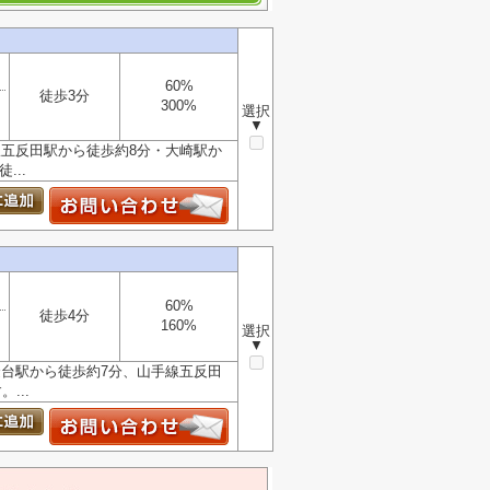
60%
徒歩3分
300%
選択
▼
線五反田駅から徒歩約8分・大崎駅か
...
60%
徒歩4分
160%
選択
▼
金台駅から徒歩約7分、山手線五反田
...