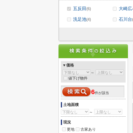
五反田
大崎広
(6)
洗足池
石川台
(4)
▼価格
～
値下げ物件
6
件が該当
土地面積
～
現況
更地
古家あり