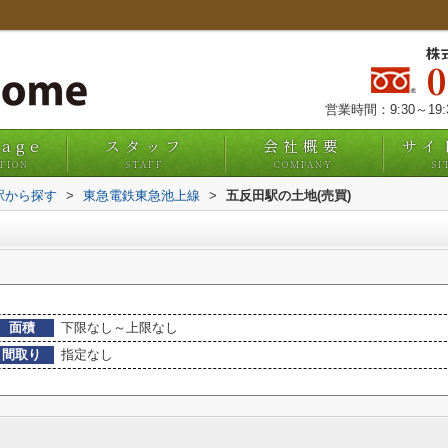
株
営業時間：9:30～19
uage
スタッフ
会社概要
サイ
TION
STAFF
COMPANY
SI
・駅から探す
>
東急電鉄東急池上線
>
五反田駅の土地(売買)
面積
下限なし～上限なし
間取り
指定なし