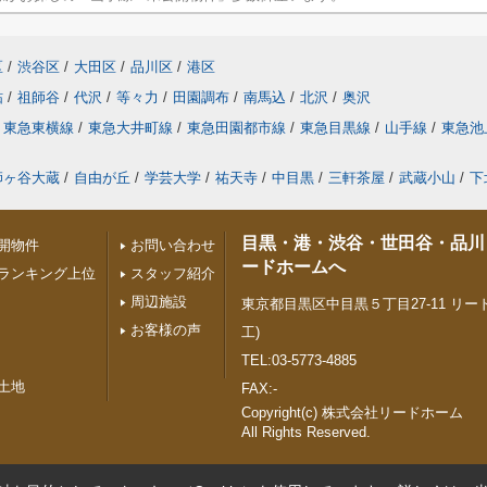
区
/
渋谷区
/
大田区
/
品川区
/
港区
砧
/
祖師谷
/
代沢
/
等々力
/
田園調布
/
南馬込
/
北沢
/
奥沢
東急東横線
/
東急大井町線
/
東急田園都市線
/
東急目黒線
/
山手線
/
東急池
師ヶ谷大蔵
/
自由が丘
/
学芸大学
/
祐天寺
/
中目黒
/
三軒茶屋
/
武蔵小山
/
下
目黒・港・渋谷・世田谷・品川
開物件
お問い合わせ
ードホームへ
ランキング上位
スタッフ紹介
周辺施設
東京都目黒区中目黒５丁目27-11 リード
お客様の声
工)
TEL:03-5773-4885
土地
FAX:-
Copyright(c) 株式会社リードホーム
All Rights Reserved.