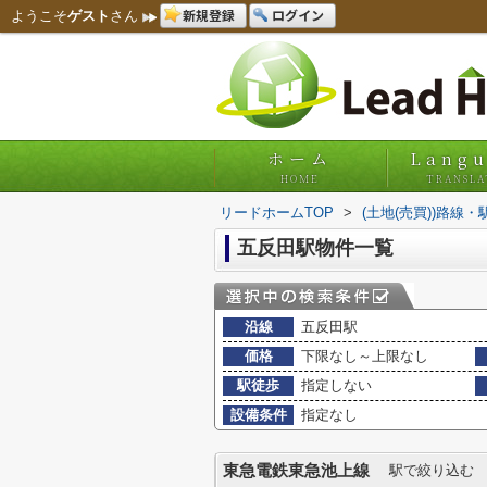
新規登録
ログイン
ようこそ
ゲスト
さん
ホーム
Lang
HOME
TRANSLA
リードホームTOP
>
(土地(売買))路線
五反田駅物件一覧
沿線
五反田駅
価格
下限なし～上限なし
駅徒歩
指定しない
設備条件
指定なし
東急電鉄東急池上線
駅で絞り込む