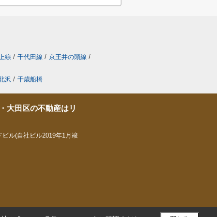
上線
/
千代田線
/
京王井の頭線
/
北沢
/
千歳船橋
・大田区の不動産はリ
ビル(自社ビル2019年1月竣