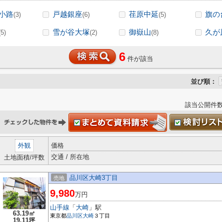
小路
戸越銀座
荏原中延
旗の
(3)
(6)
(5)
雪が谷大塚
御嶽山
久が
(5)
(2)
(8)
6
件が該当
並び順：
該当公開件
外観
価格
交通 / 所在地
土地面積/坪数
品川区大崎3丁目
売地
9,980
万円
山手線
「
大崎
」駅
63.19㎡
東京都
品川区
大崎
３丁目
19.11坪