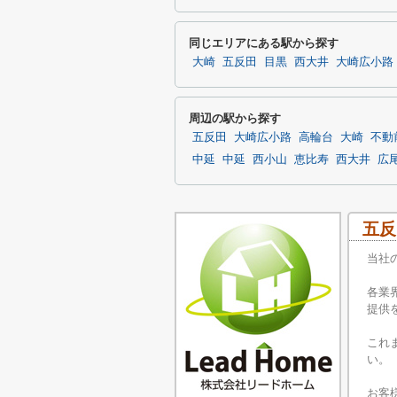
同じエリアにある駅から探す
大崎
五反田
目黒
西大井
大崎広小路
周辺の駅から探す
五反田
大崎広小路
高輪台
大崎
不動
中延
中延
西小山
恵比寿
西大井
広
五反
当社
各業
提供
これ
い。
お客