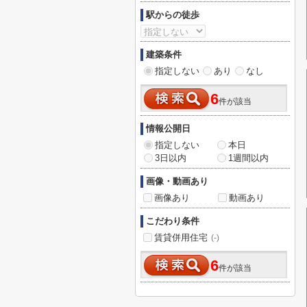
駅からの徒歩
建築条件
指定しない
あり
なし
6
件が該当
情報公開日
指定しない
本日
3日以内
1週間以内
画像・動画あり
画像あり
動画あり
こだわり条件
賃貸併用住宅
(-)
6
件が該当