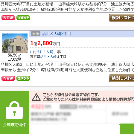
品川区大崎3丁目に土地が登場！ 山手線大崎駅から徒歩約7分、池上線大崎
田駅から徒歩約10分！ 6路線3駅利用可能な大変便利な立地に位置した物件です
品川区大崎3丁目
売地
1
2,800
億
万円
山手線
「
大崎
」駅
56.50㎡
東京都
品川区
大崎
３丁目
17.09坪
品川区大崎3丁目に土地が登場！ 山手線大崎駅から徒歩約6分、池上線大崎
田駅から徒歩約12分！ 6路線3駅利用可能な大変便利な立地に位置した物件です