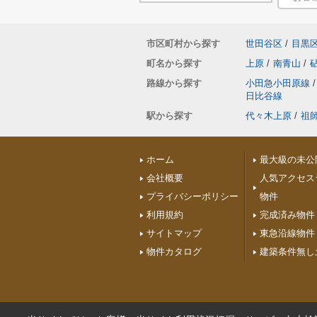
市区町村から探す
世田谷区
/
目黒
町名から探す
上原
/
南青山
/
路線から探す
小田急小田原線
/
日比谷線
駅から探す
代々木上原
/
祖
ホーム
最大級の未公
会社概要
人気アクセス
プライバシーポリシー
物件
利用規約
完成済み物件
サイトマップ
東急沿線物件
物件カタログ
建築条件無し