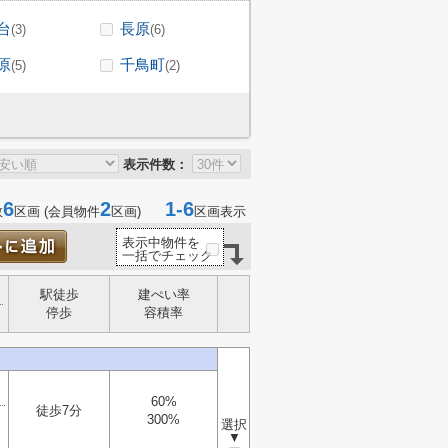
台
長原
(3)
(6)
原
千鳥町
(5)
(2)
表示件数：
6
2
1-6
数
区画 (会員物件
区画)
区画表示
表示中物件を
一括でチェック
駅徒歩
建ぺい率
停歩
容積率
60%
徒歩7分
300%
選択
▼