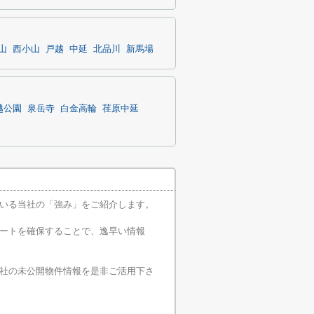
山
西小山
戸越
中延
北品川
新馬場
越公園
泉岳寺
白金高輪
荏原中延
いる当社の「強み」をご紹介します。
ートを確保することで、逸早い情報
社の未公開物件情報を是非ご活用下さ