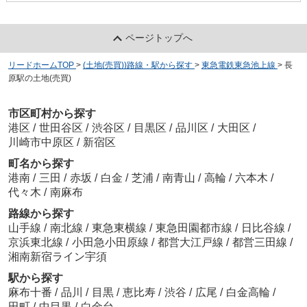
ページトップへ
リードホームTOP
>
(土地(売買))路線・駅から探す
>
東急電鉄東急池上線
>
長
原駅の土地(売買)
市区町村から探す
港区
/
世田谷区
/
渋谷区
/
目黒区
/
品川区
/
大田区
/
川崎市中原区
/
新宿区
町名から探す
港南
/
三田
/
赤坂
/
白金
/
芝浦
/
南青山
/
高輪
/
六本木
/
代々木
/
南麻布
路線から探す
山手線
/
南北線
/
東急東横線
/
東急田園都市線
/
日比谷線
/
京浜東北線
/
小田急小田原線
/
都営大江戸線
/
都営三田線
/
湘南新宿ライン宇須
駅から探す
麻布十番
/
品川
/
目黒
/
恵比寿
/
渋谷
/
広尾
/
白金高輪
/
田町
/
中目黒
/
白金台