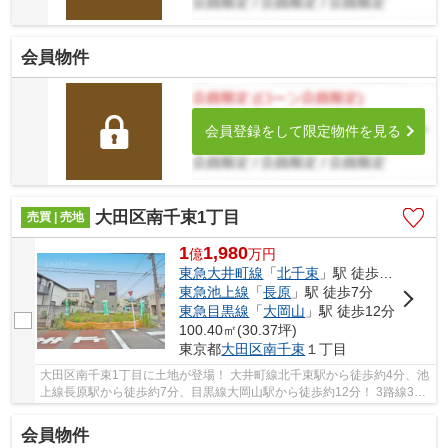
会員物件
会員登録をして限定物件を見る
大田区南千束1丁目
売買 | 売地
1
1,980
億
万
円
東急大井町線
「
北千束
」駅 徒歩4分
東急池上線
「
長原
」駅 徒歩7分
東急目黒線
「
大岡山
」駅 徒歩12分
100.40㎡(30.37坪)
東京都
大田区
南千束
１丁目
大田区南千束1丁目に土地が登場！ 大井町線北千束駅から徒歩約4分、池
上線長原駅から徒歩約7分、目黒線大岡山駅から徒歩約12分！ 3路線3駅
利用可能な大変便利な立地に位置した物件です...
会員物件