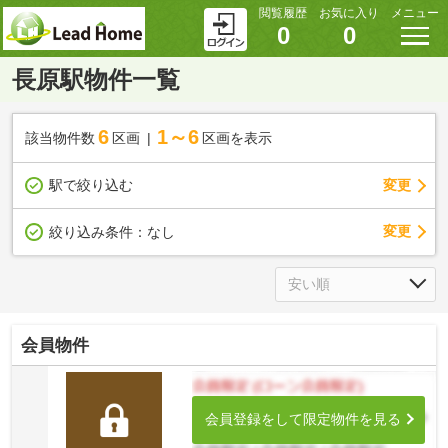
閲覧履歴
お気に入り
メニュー
0
0
長原駅物件一覧
6
1～6
該当物件数
区画
区画を表示
駅で絞り込む
変更
変更
絞り込み条件：
なし
会員物件
会員登録をして限定物件を見る