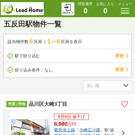
閲覧履歴
お気に入り
メニュー
0
0
五反田駅物件一覧
6
1～6
該当物件数
区画
区画を表示
駅で絞り込む
変更
変更
絞り込み条件：
なし
品川区大崎3丁目
売買 | 売地
8月8日 値下げ
8,980
万
円
東急池上線
「
大崎広小路
」駅 徒歩5分