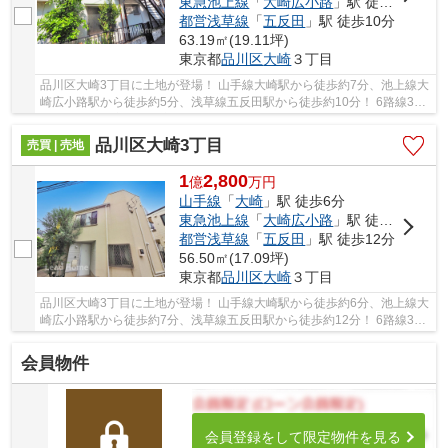
東急池上線
「
大崎広小路
」駅 徒歩5分
都営浅草線
「
五反田
」駅 徒歩10分
63.19㎡(19.11坪)
東京都
品川区
大崎
３丁目
品川区大崎3丁目に土地が登場！ 山手線大崎駅から徒歩約7分、池上線大
崎広小路駅から徒歩約5分、浅草線五反田駅から徒歩約10分！ 6路線3駅
利用可能な大変便利な立地に位置した物件です...
品川区大崎3丁目
売買 | 売地
1
2,800
億
万
円
山手線
「
大崎
」駅 徒歩6分
東急池上線
「
大崎広小路
」駅 徒歩7分
都営浅草線
「
五反田
」駅 徒歩12分
56.50㎡(17.09坪)
東京都
品川区
大崎
３丁目
品川区大崎3丁目に土地が登場！ 山手線大崎駅から徒歩約6分、池上線大
崎広小路駅から徒歩約7分、浅草線五反田駅から徒歩約12分！ 6路線3駅
利用可能な大変便利な立地に位置した物件です...
会員物件
会員登録をして限定物件を見る