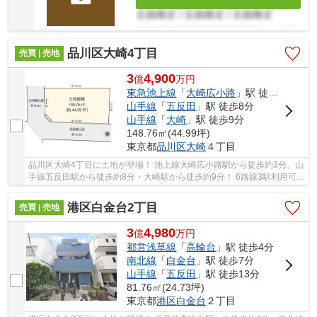
品川区大崎4丁目
売買 | 売地
3
4,900
億
万
円
東急池上線
「
大崎広小路
」駅 徒歩3分
山手線
「
五反田
」駅 徒歩8分
山手線
「
大崎
」駅 徒歩9分
148.76㎡(44.99坪)
東京都
品川区
大崎
４丁目
品川区大崎4丁目に土地が登場！ 池上線大崎広小路駅から徒歩約3分、山
手線五反田駅から徒歩約8分・大崎駅から徒歩約9分！ 6路線3駅利用可能
な大変便利な立地に位置した物件です。 駅徒...
港区白金台2丁目
売買 | 売地
3
4,980
億
万
円
都営浅草線
「
高輪台
」駅 徒歩4分
南北線
「
白金台
」駅 徒歩7分
山手線
「
五反田
」駅 徒歩13分
81.76㎡(24.73坪)
東京都
港区
白金台
２丁目