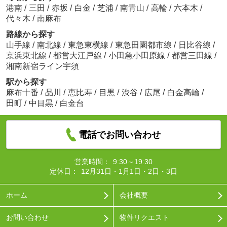
港南
/
三田
/
赤坂
/
白金
/
芝浦
/
南青山
/
高輪
/
六本木
/
代々木
/
南麻布
路線から探す
山手線
/
南北線
/
東急東横線
/
東急田園都市線
/
日比谷線
/
京浜東北線
/
都営大江戸線
/
小田急小田原線
/
都営三田線
/
湘南新宿ライン宇須
駅から探す
麻布十番
/
品川
/
恵比寿
/
目黒
/
渋谷
/
広尾
/
白金高輪
/
田町
/
中目黒
/
白金台
電話でお問い合わせ
営業時間：
9:30～19:30
定休日：
12月31日・1月1日・2日・3日
ホーム
会社概要
お問い合わせ
物件リクエスト