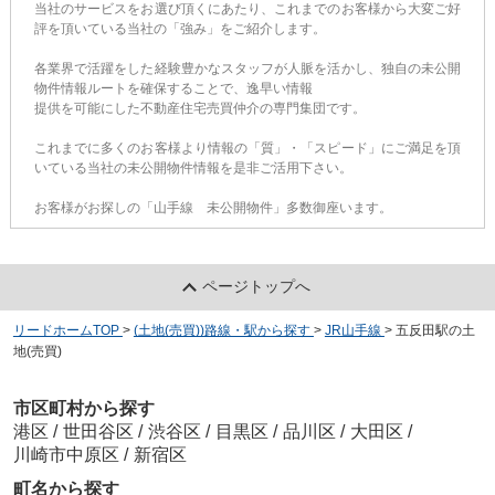
当社のサービスをお選び頂くにあたり、これまでのお客様から大変ご好
評を頂いている当社の「強み」をご紹介します。
各業界で活躍をした経験豊かなスタッフが人脈を活かし、独自の未公開
物件情報ルートを確保することで、逸早い情報
提供を可能にした不動産住宅売買仲介の専門集団です。
これまでに多くのお客様より情報の「質」・「スピード」にご満足を頂
いている当社の未公開物件情報を是非ご活用下さい。
お客様がお探しの「山手線 未公開物件」多数御座います。
ページトップへ
リードホームTOP
>
(土地(売買))路線・駅から探す
>
JR山手線
>
五反田駅の土
地(売買)
市区町村から探す
港区
/
世田谷区
/
渋谷区
/
目黒区
/
品川区
/
大田区
/
川崎市中原区
/
新宿区
町名から探す