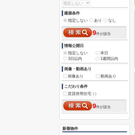
建築条件
指定しない
あり
なし
9
件が該当
情報公開日
指定しない
本日
3日以内
1週間以内
画像・動画あり
画像あり
動画あり
こだわり条件
賃貸併用住宅
(-)
9
件が該当
新着物件