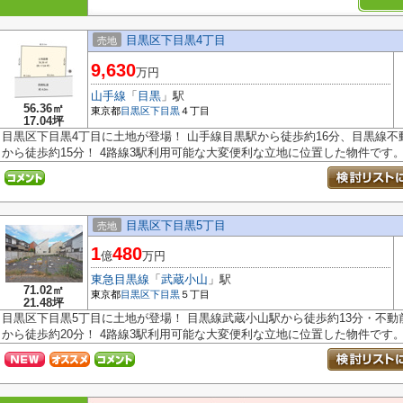
目黒区下目黒4丁目
売地
9,630
万円
山手線
「
目黒
」駅
56.36㎡
東京都
目黒区
下目黒
４丁目
17.04坪
目黒区下目黒4丁目に土地が登場！ 山手線目黒駅から徒歩約16分、目黒線不
から徒歩約15分！ 4路線3駅利用可能な大変便利な立地に位置した物件です。 .
目黒区下目黒5丁目
売地
1
480
億
万円
東急目黒線
「
武蔵小山
」駅
71.02㎡
東京都
目黒区
下目黒
５丁目
21.48坪
目黒区下目黒5丁目に土地が登場！ 目黒線武蔵小山駅から徒歩約13分・不動
から徒歩約20分！ 4路線3駅利用可能な大変便利な立地に位置した物件です。 .