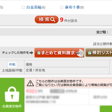
白金高輪
麻布十番
(5)
(6)
(8)
9
件が該当
並び順：
該当公開件
外観
価格
交通 / 所在地
土地面積/坪数