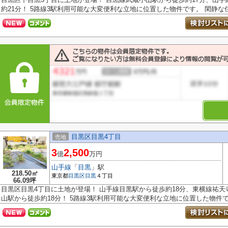
約21分！ 5路線3駅利用可能な大変便利な立地に位置した物件です。 閑静な住.
目黒区目黒4丁目
売地
3
2,500
億
万円
山手線
「
目黒
」駅
218.50㎡
東京都
目黒区
目黒
４丁目
66.09坪
目黒区目黒4丁目に土地が登場！ 山手線目黒駅から徒歩約18分、東横線祐天
山駅から徒歩約18分！ 5路線3駅利用可能な大変便利な立地に位置した物件です