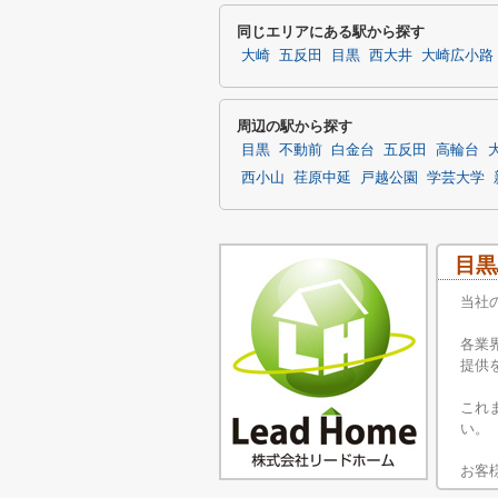
同じエリアにある駅から探す
大崎
五反田
目黒
西大井
大崎広小路
周辺の駅から探す
目黒
不動前
白金台
五反田
高輪台
西小山
荏原中延
戸越公園
学芸大学
目黒
当社
各業
提供
これ
い。
お客