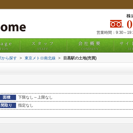
株
営業時間：9:30～19
uage
スタッフ
会社概要
サイ
TION
STAFF
COMPANY
SI
・駅から探す
>
東京メトロ南北線
>
目黒駅の土地(売買)
面積
下限なし～上限なし
間取り
指定なし