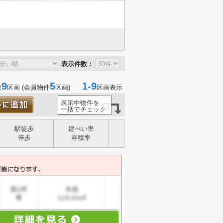
表示件数：
9
5
1-9
数
区画 (会員物件
区画)
区画表示
表示中物件を
一括でチェック
駅徒歩
建ぺい率
停歩
容積率