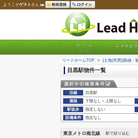
新規登録
ログイン
ようこそ
ゲスト
さん
ホーム
Lang
HOME
TRANSLA
リードホームTOP
>
(土地(売買))路線
目黒駅物件一覧
沿線
目黒駅
価格
下限なし～上限なし
駅徒歩
指定しない
設備条件
指定なし
東京メトロ南北線
駅で絞り込む