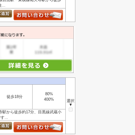
..
80%
徒歩18分
400%
選択
▼
寺駅から徒歩約17分、目黒線武蔵小
...