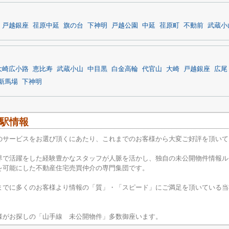
戸越銀座
荏原中延
旗の台
下神明
戸越公園
中延
荏原町
不動前
武蔵小
大崎広小路
恵比寿
武蔵小山
中目黒
白金高輪
代官山
大崎
戸越銀座
広尾
新馬場
下神明
駅情報
のサービスをお選び頂くにあたり、これまでのお客様から大変ご好評を頂いて
界で活躍をした経験豊かなスタッフが人脈を活かし、独自の未公開物件情報ル
を可能にした不動産住宅売買仲介の専門集団です。
までに多くのお客様より情報の「質」・「スピード」にご満足を頂いている当
様がお探しの「山手線 未公開物件」多数御座います。