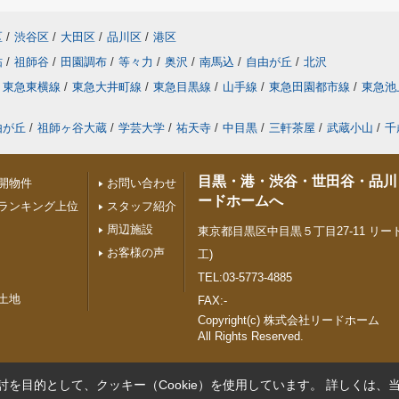
区
/
渋谷区
/
大田区
/
品川区
/
港区
砧
/
祖師谷
/
田園調布
/
等々力
/
奥沢
/
南馬込
/
自由が丘
/
北沢
東急東横線
/
東急大井町線
/
東急目黒線
/
山手線
/
東急田園都市線
/
東急池
由が丘
/
祖師ヶ谷大蔵
/
学芸大学
/
祐天寺
/
中目黒
/
三軒茶屋
/
武蔵小山
/
千
目黒・港・渋谷・世田谷・品川
開物件
お問い合わせ
ードホームへ
ランキング上位
スタッフ紹介
周辺施設
東京都目黒区中目黒５丁目27-11 リード
お客様の声
工)
TEL:03-5773-4885
土地
FAX:-
Copyright(c) 株式会社リードホーム
All Rights Reserved.
を目的として、クッキー（Cookie）を使用しています。
詳しくは、