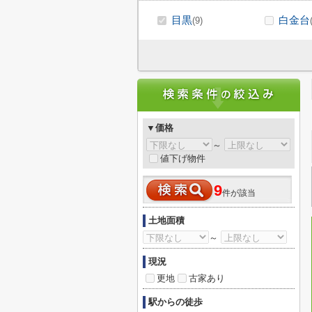
目黒
白金台
(9)
▼価格
～
値下げ物件
9
件が該当
土地面積
～
現況
更地
古家あり
駅からの徒歩