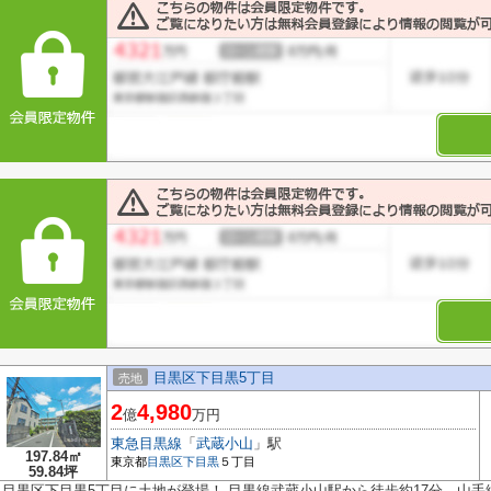
目黒区下目黒5丁目
売地
2
4,980
億
万円
東急目黒線
「
武蔵小山
」駅
197.84㎡
東京都
目黒区
下目黒
５丁目
59.84坪
目黒区下目黒5丁目に土地が登場！ 目黒線武蔵小山駅から徒歩約17分、山