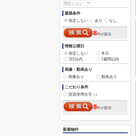
建築条件
指定しない
あり
なし
8
件が該当
情報公開日
指定しない
本日
3日以内
1週間以内
画像・動画あり
画像あり
動画あり
こだわり条件
賃貸併用住宅
(-)
8
件が該当
新着物件