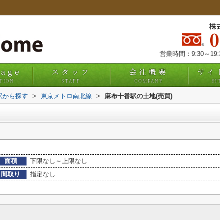
株
営業時間：9:30～19
uage
スタッフ
会社概要
サイ
TION
STAFF
COMPANY
SI
・駅から探す
>
東京メトロ南北線
>
麻布十番駅の土地(売買)
面積
下限なし～上限なし
間取り
指定なし