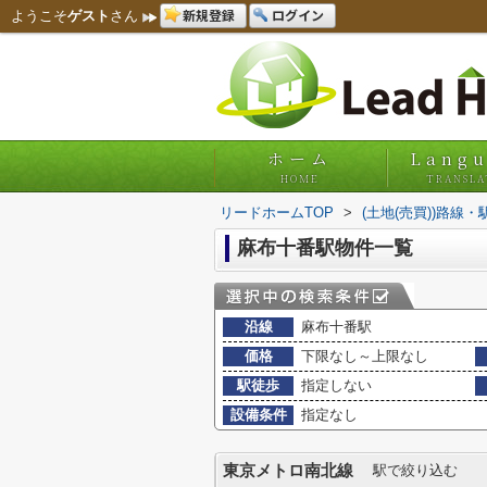
新規登録
ログイン
ようこそ
ゲスト
さん
ホーム
Lang
HOME
TRANSLA
リードホームTOP
>
(土地(売買))路線
麻布十番駅物件一覧
沿線
麻布十番駅
価格
下限なし～上限なし
駅徒歩
指定しない
設備条件
指定なし
東京メトロ南北線
駅で絞り込む