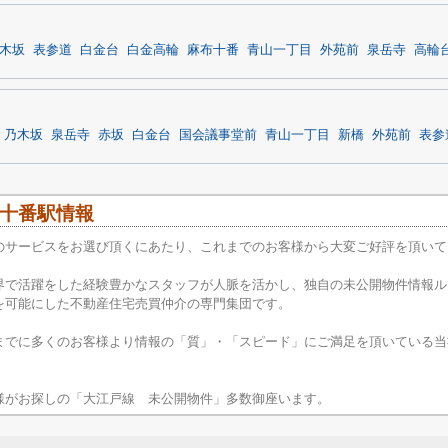
木坂
表参道
白金台
白金高輪
麻布十番
青山一丁目
外苑前
泉岳寺
高輪
乃木坂
泉岳寺
赤坂
白金台
国会議事堂前
青山一丁目
新橋
外苑前
表参
十番駅情報
のサービスをお選び頂くにあたり、これまでのお客様から大変ご好評を頂いて
界で活躍をした経験豊かなスタッフが人脈を活かし、独自の未公開物件情報ル
を可能にした不動産住宅売買仲介の専門集団です。
までに多くのお客様より情報の「質」・「スピード」にご満足を頂いている当
様がお探しの「大江戸線 未公開物件」多数御座います。