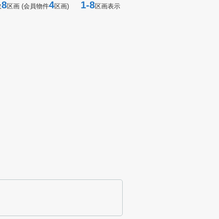
8
4
1-8
数
区画 (会員物件
区画)
区画表示