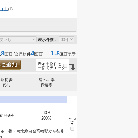
山王
(1)
表示件数：
8
4
1-8
数
区画 (会員物件
区画)
区画表示
表示中物件を
一括でチェック
駅徒歩
建ぺい率
停歩
容積率
60%
徒歩9分
200%
選択
▼
麻布十番・南北線白金高輪駅から徒歩
..