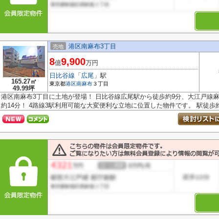
港区南麻布3丁目
売地
8
9,900
億
万円
日比谷線
「
広尾
」駅
165.27㎡
東京都
港区
南麻布
３丁目
49.99坪
港区南麻布3丁目に土地が登場！ 日比谷線広尾駅から徒歩約9分、大江戸線
約14分！ 4路線3駅利用可能な大変便利な立地に位置した物件です。 駅徒歩約.