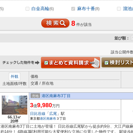
白金高輪
麻布十番
溜池
(5)
(6)
(8)
8
件が該当
並び順：
該当公開件
外観
価格
交通 / 所在地
土地面積/坪数
港区南麻布3丁目
売地
3
9,980
億
万円
日比谷線
「
広尾
」駅
66.13㎡
東京都
港区
南麻布
３丁目
20坪
港区南麻布3丁目に土地が登場！ 日比谷線広尾駅から徒歩約9分、大江戸線
約14分！ 4路線3駅利用可能な大変便利な立地に位置した物件です。 駅徒歩約.