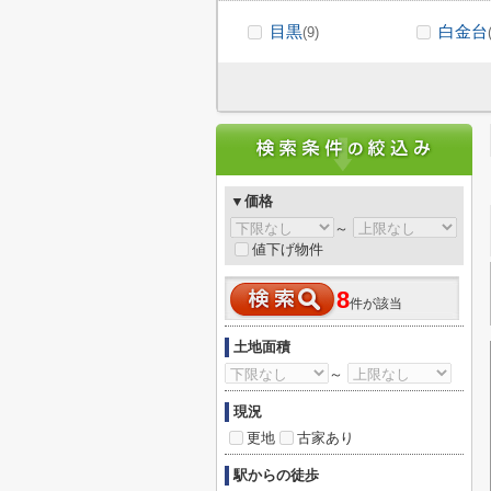
目黒
白金台
(9)
▼価格
～
値下げ物件
8
件が該当
土地面積
～
現況
更地
古家あり
駅からの徒歩