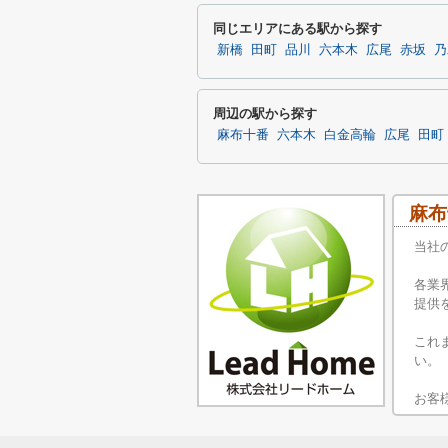
同じエリアにある駅から探す
新橋
田町
品川
六本木
広尾
赤坂
乃
周辺の駅から探す
麻布十番
六本木
白金高輪
広尾
田町
麻布
当社
各業
提供
これ
い。
お客