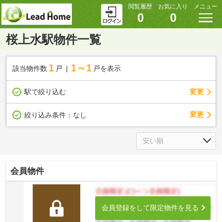
閲覧履歴
お気に入り
メニュー
0
0
桜上水駅物件一覧
1
1～1
該当物件数
戸
戸を表示
駅で絞り込む
変更
変更
絞り込み条件：
なし
会員物件
会員登録をして限定物件を見る