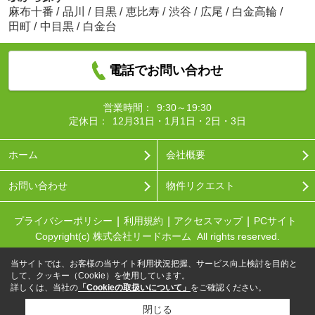
麻布十番
/
品川
/
目黒
/
恵比寿
/
渋谷
/
広尾
/
白金高輪
/
田町
/
中目黒
/
白金台
電話でお問い合わせ
営業時間：
9:30～19:30
定休日：
12月31日・1月1日・2日・3日
ホーム
会社概要
お問い合わせ
物件リクエスト
プライバシーポリシー
利用規約
アクセスマップ
PCサイト
Copyright(c) 株式会社リードホーム All rights reserved.
当サイトでは、お客様の当サイト利用状況把握、サービス向上検討を目的と
して、クッキー（Cookie）を使用しています。
詳しくは、当社の
「Cookieの取扱いについて」
をご確認ください。
閉じる