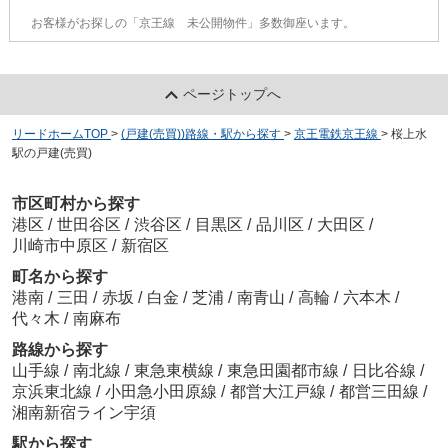
お客様がお探しの「京王線 未公開物件」多数御座います。
ページトップへ
リードホームTOP
>
(戸建(売買))路線・駅から探す
>
京王電鉄京王線
>
桜上水
駅の戸建(売買)
市区町村から探す
港区
/
世田谷区
/
渋谷区
/
目黒区
/
品川区
/
大田区
/
川崎市中原区
/
新宿区
町名から探す
港南
/
三田
/
赤坂
/
白金
/
芝浦
/
南青山
/
高輪
/
六本木
/
代々木
/
南麻布
路線から探す
山手線
/
南北線
/
東急東横線
/
東急田園都市線
/
日比谷線
/
京浜東北線
/
小田急小田原線
/
都営大江戸線
/
都営三田線
/
湘南新宿ライン宇須
駅から探す