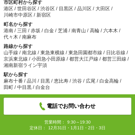
市区町村から探す
港区
/
世田谷区
/
渋谷区
/
目黒区
/
品川区
/
大田区
/
川崎市中原区
/
新宿区
町名から探す
港南
/
三田
/
赤坂
/
白金
/
芝浦
/
南青山
/
高輪
/
六本木
/
代々木
/
南麻布
路線から探す
山手線
/
南北線
/
東急東横線
/
東急田園都市線
/
日比谷線
/
京浜東北線
/
小田急小田原線
/
都営大江戸線
/
都営三田線
/
湘南新宿ライン宇須
駅から探す
麻布十番
/
品川
/
目黒
/
恵比寿
/
渋谷
/
広尾
/
白金高輪
/
田町
/
中目黒
/
白金台
電話でお問い合わせ
営業時間：
9:30～19:30
定休日：
12月31日・1月1日・2日・3日