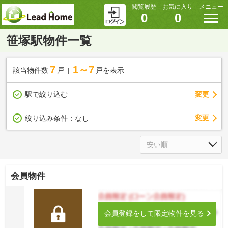
閲覧履歴
お気に入り
メニュー
0
0
笹塚駅物件一覧
7
1～7
該当物件数
戸
戸を表示
駅で絞り込む
変更
変更
絞り込み条件：
なし
会員物件
会員登録をして限定物件を見る