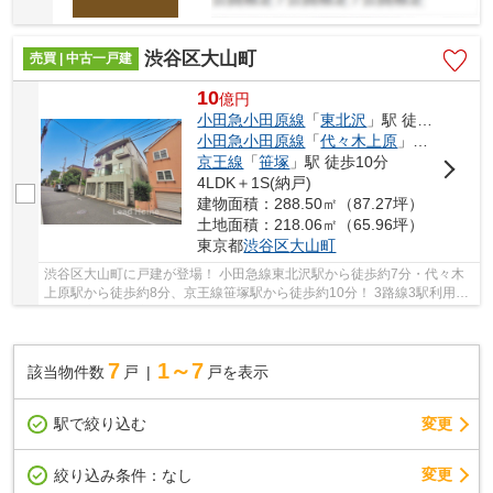
渋谷区大山町
売買 | 中古一戸建
10
億
円
小田急小田原線
「
東北沢
」駅 徒歩7分
小田急小田原線
「
代々木上原
」駅 徒歩8分
京王線
「
笹塚
」駅 徒歩10分
4LDK＋1S(納戸)
建物面積：288.50㎡（87.27坪）
土地面積：218.06㎡（65.96坪）
東京都
渋谷区
大山町
渋谷区大山町に戸建が登場！ 小田急線東北沢駅から徒歩約7分・代々木
上原駅から徒歩約8分、京王線笹塚駅から徒歩約10分！ 3路線3駅利用可
能な大変便利な立地に位置した物件です。 駅徒...
7
1～7
該当物件数
戸
戸を表示
駅で絞り込む
変更
変更
絞り込み条件：
なし