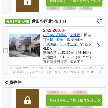
会員登録をして限定物件を見る
世田谷区北沢5丁目
売買 | 中古一戸建
2
2,200
億
万
円
小田急小田原線
「
東北沢
」駅 徒歩7分
京王線
「
笹塚
」駅 徒歩8分
千代田線
「
代々木上原
」駅 徒歩10分
6LDK
建物面積：153.60㎡（46.46坪）
土地面積：134.59㎡（40.71坪）
東京都
世田谷区
北沢
５丁目
世田谷区北沢5丁目に戸建が登場！ 小田急線東北沢駅から徒歩約7分、京
王線笹塚駅から徒歩約8分、千代田線代々木上原駅から徒歩約10分！ 3路
線3駅利用可能な大変便利な立地に位置した物...
会員物件
会員登録をして限定物件を見る