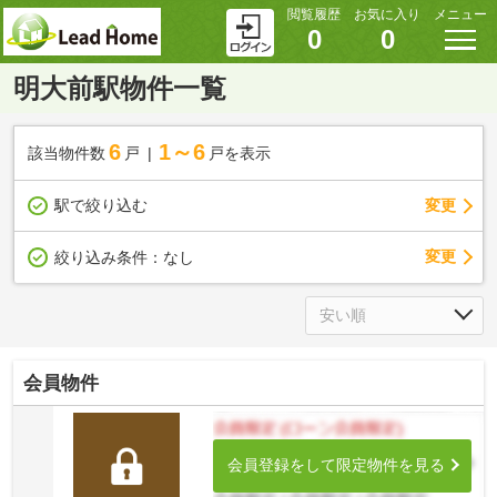
閲覧履歴
お気に入り
メニュー
0
0
明大前駅物件一覧
6
1～6
該当物件数
戸
戸を表示
駅で絞り込む
変更
変更
絞り込み条件：
なし
会員物件
会員登録をして限定物件を見る