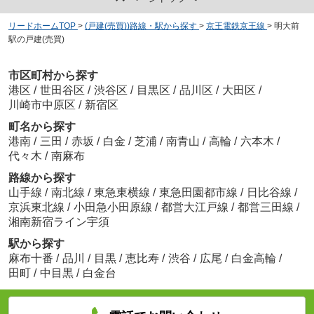
リードホームTOP
>
(戸建(売買))路線・駅から探す
>
京王電鉄京王線
>
明大前
駅の戸建(売買)
市区町村から探す
港区
/
世田谷区
/
渋谷区
/
目黒区
/
品川区
/
大田区
/
川崎市中原区
/
新宿区
町名から探す
港南
/
三田
/
赤坂
/
白金
/
芝浦
/
南青山
/
高輪
/
六本木
/
代々木
/
南麻布
路線から探す
山手線
/
南北線
/
東急東横線
/
東急田園都市線
/
日比谷線
/
京浜東北線
/
小田急小田原線
/
都営大江戸線
/
都営三田線
/
湘南新宿ライン宇須
駅から探す
麻布十番
/
品川
/
目黒
/
恵比寿
/
渋谷
/
広尾
/
白金高輪
/
田町
/
中目黒
/
白金台