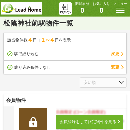
閲覧履歴
お気に入り
メニュー
0
0
松陰神社前駅物件一覧
4
1～4
該当物件数
戸
戸を表示
駅で絞り込む
変更
変更
絞り込み条件：
なし
会員物件
会員登録をして限定物件を見る