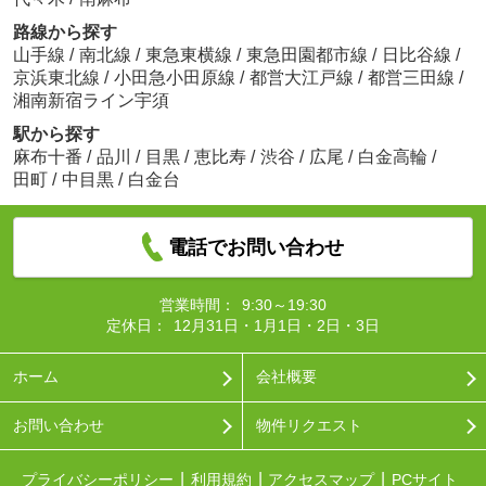
路線から探す
山手線
/
南北線
/
東急東横線
/
東急田園都市線
/
日比谷線
/
京浜東北線
/
小田急小田原線
/
都営大江戸線
/
都営三田線
/
湘南新宿ライン宇須
駅から探す
麻布十番
/
品川
/
目黒
/
恵比寿
/
渋谷
/
広尾
/
白金高輪
/
田町
/
中目黒
/
白金台
電話でお問い合わせ
営業時間：
9:30～19:30
定休日：
12月31日・1月1日・2日・3日
ホーム
会社概要
お問い合わせ
物件リクエスト
プライバシーポリシー
利用規約
アクセスマップ
PCサイト