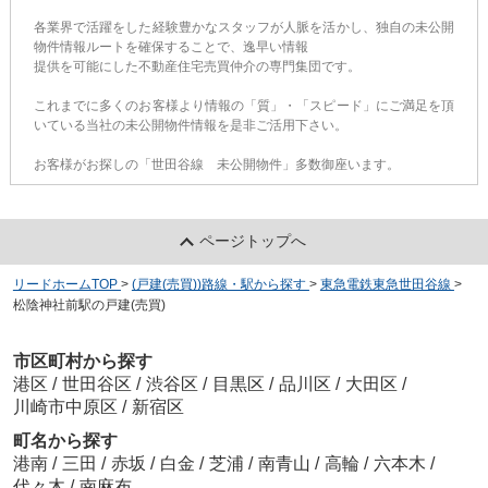
各業界で活躍をした経験豊かなスタッフが人脈を活かし、独自の未公開
物件情報ルートを確保することで、逸早い情報
提供を可能にした不動産住宅売買仲介の専門集団です。
これまでに多くのお客様より情報の「質」・「スピード」にご満足を頂
いている当社の未公開物件情報を是非ご活用下さい。
お客様がお探しの「世田谷線 未公開物件」多数御座います。
ページトップへ
リードホームTOP
>
(戸建(売買))路線・駅から探す
>
東急電鉄東急世田谷線
>
松陰神社前駅の戸建(売買)
市区町村から探す
港区
/
世田谷区
/
渋谷区
/
目黒区
/
品川区
/
大田区
/
川崎市中原区
/
新宿区
町名から探す
港南
/
三田
/
赤坂
/
白金
/
芝浦
/
南青山
/
高輪
/
六本木
/
代々木
/
南麻布