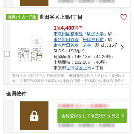
世田谷区上馬4丁目
売買 | 中古一戸建
1
4,480
億
万
円
東急田園都市線
「
駒沢大学
」駅 徒歩6分
東急世田谷線
「
松陰神社前
」駅 徒歩13分
東急世田谷線
「
若林
」駅 徒歩15分
5LDK＋1S(納戸)
建物面積：146.13㎡（44.20坪）
土地面積：132.26㎡（40坪）
東京都
世田谷区
上馬
４丁目
世田谷区上馬4丁目に戸建が登場！ 田園都市線駒沢大学駅から徒歩約6
分、世田谷線松陰神社前駅から徒歩約13分・若林駅から徒歩約15分！ 2
路線3駅利用可能な大変便利な立地に位置した物...
会員物件
会員登録をして限定物件を見る