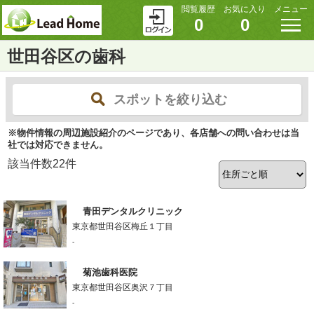
閲覧履歴
お気に入り
メニュー
0
0
世田谷区の歯科
スポットを絞り込む
※物件情報の周辺施設紹介のページであり、各店舗への問い合わせは当
社では対応できません。
該当件数
22
件
青田デンタルクリニック
東京都世田谷区梅丘１丁目
-
菊池歯科医院
東京都世田谷区奥沢７丁目
-