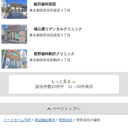
飯田歯科医院
東京都世田谷区経堂３丁目
-
城山通りデンタルクリニック
東京都世田谷区経堂５丁目
-
星野歯科駒沢クリニック
東京都世田谷区駒沢１丁目
-
もっと見る
該当件数22件中
11
－
20
件表示
ページトップへ
リードホームTOP
>
周辺施設案内
>
世田谷区
>
世田谷区の歯科