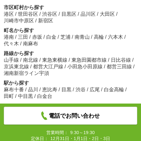
市区町村から探す
港区
/
世田谷区
/
渋谷区
/
目黒区
/
品川区
/
大田区
/
川崎市中原区
/
新宿区
町名から探す
港南
/
三田
/
赤坂
/
白金
/
芝浦
/
南青山
/
高輪
/
六本木
/
代々木
/
南麻布
路線から探す
山手線
/
南北線
/
東急東横線
/
東急田園都市線
/
日比谷線
/
京浜東北線
/
都営大江戸線
/
小田急小田原線
/
都営三田線
/
湘南新宿ライン宇須
駅から探す
麻布十番
/
品川
/
恵比寿
/
目黒
/
渋谷
/
広尾
/
白金高輪
/
田町
/
中目黒
/
白金台
電話でお問い合わせ
営業時間：
9:30～19:30
定休日：
12月31日・1月1日・2日・3日