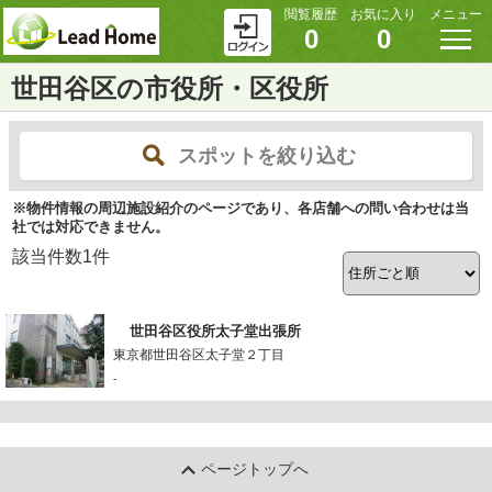
閲覧履歴
お気に入り
メニュー
0
0
世田谷区の市役所・区役所
スポットを絞り込む
※物件情報の周辺施設紹介のページであり、各店舗への問い合わせは当
社では対応できません。
該当件数
1
件
世田谷区役所太子堂出張所
東京都世田谷区太子堂２丁目
-
ページトップへ