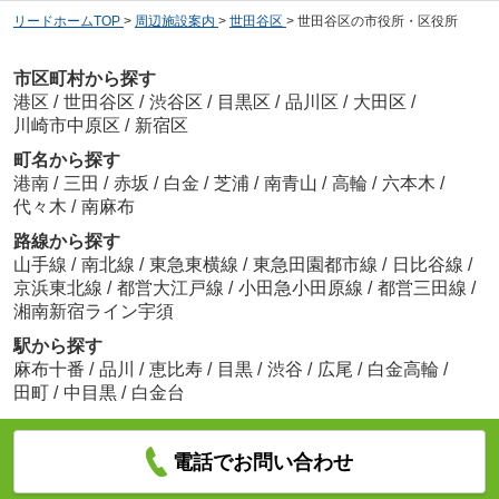
リードホームTOP
>
周辺施設案内
>
世田谷区
>
世田谷区の市役所・区役所
市区町村から探す
港区
/
世田谷区
/
渋谷区
/
目黒区
/
品川区
/
大田区
/
川崎市中原区
/
新宿区
町名から探す
港南
/
三田
/
赤坂
/
白金
/
芝浦
/
南青山
/
高輪
/
六本木
/
代々木
/
南麻布
路線から探す
山手線
/
南北線
/
東急東横線
/
東急田園都市線
/
日比谷線
/
京浜東北線
/
都営大江戸線
/
小田急小田原線
/
都営三田線
/
湘南新宿ライン宇須
駅から探す
麻布十番
/
品川
/
恵比寿
/
目黒
/
渋谷
/
広尾
/
白金高輪
/
田町
/
中目黒
/
白金台
電話でお問い合わせ