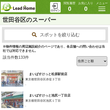
閲覧履歴
お気に入り
メニュー
0
0
世田谷区のスーパー
スポットを絞り込む
※物件情報の周辺施設紹介のページであり、各店舗への問い合わせは当
社では対応できません。
該当件数
133
件
まいばすけっと松原駅前店
東京都世田谷区赤堤３丁目
-
まいばすけっと池尻一丁目店
東京都世田谷区池尻１丁目
-