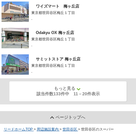
ワイズマート 梅ヶ丘店
東京都世田谷区梅丘１丁目
-
Odakyu OX 梅ヶ丘店
東京都世田谷区梅丘１丁目
-
サミットストア 梅ヶ丘店
東京都世田谷区梅丘１丁目
-
もっと見る
該当件数133件中
11
－
20
件表示
ページトップへ
リードホームTOP
>
周辺施設案内
>
世田谷区
>
世田谷区のスーパー