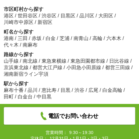
市区町村から探す
港区
/
世田谷区
/
渋谷区
/
目黒区
/
品川区
/
大田区
/
川崎市中原区
/
新宿区
町名から探す
港南
/
三田
/
赤坂
/
白金
/
芝浦
/
南青山
/
高輪
/
六本木
/
代々木
/
南麻布
路線から探す
山手線
/
南北線
/
東急東横線
/
東急田園都市線
/
日比谷線
/
京浜東北線
/
都営大江戸線
/
小田急小田原線
/
都営三田線
/
湘南新宿ライン宇須
駅から探す
麻布十番
/
品川
/
恵比寿
/
目黒
/
渋谷
/
広尾
/
白金高輪
/
田町
/
白金台
/
中目黒
電話でお問い合わせ
営業時間：
9:30～19:30
定休日：
12月31日・1月1日・2日・3日