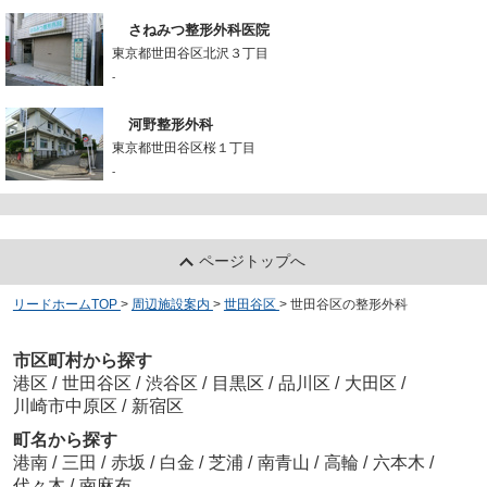
さねみつ整形外科医院
東京都世田谷区北沢３丁目
-
河野整形外科
東京都世田谷区桜１丁目
-
ページトップへ
リードホームTOP
>
周辺施設案内
>
世田谷区
>
世田谷区の整形外科
市区町村から探す
港区
/
世田谷区
/
渋谷区
/
目黒区
/
品川区
/
大田区
/
川崎市中原区
/
新宿区
町名から探す
港南
/
三田
/
赤坂
/
白金
/
芝浦
/
南青山
/
高輪
/
六本木
/
代々木
/
南麻布