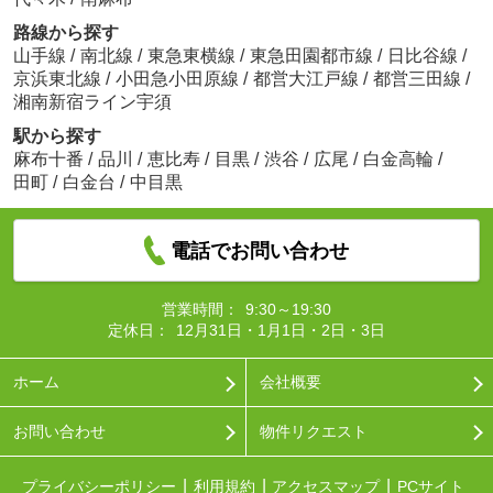
路線から探す
山手線
/
南北線
/
東急東横線
/
東急田園都市線
/
日比谷線
/
京浜東北線
/
小田急小田原線
/
都営大江戸線
/
都営三田線
/
湘南新宿ライン宇須
駅から探す
麻布十番
/
品川
/
恵比寿
/
目黒
/
渋谷
/
広尾
/
白金高輪
/
田町
/
白金台
/
中目黒
電話でお問い合わせ
営業時間：
9:30～19:30
定休日：
12月31日・1月1日・2日・3日
ホーム
会社概要
お問い合わせ
物件リクエスト
プライバシーポリシー
利用規約
アクセスマップ
PCサイト