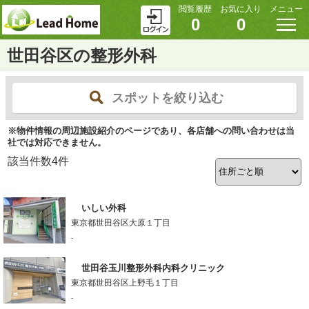
閲覧履歴
お気に入り
メニュー
0
0
世田谷区の整形外科
スポットを絞り込む
※物件情報の周辺施設紹介のページであり、各店舗への問い合わせは当
社では対応できません。
該当件数
4
件
いしい外科
東京都世田谷区大原１丁目
-
世田谷玉川整形外科内科クリニック
東京都世田谷区上野毛１丁目
-