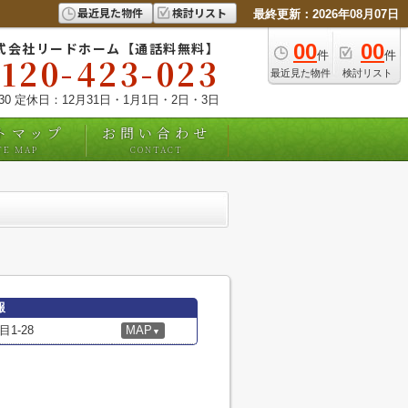
最近見た物件
検討リスト
最終更新：2026年08月07日
式会社リードホーム【通話料無料】
00
00
件
件
0120-423-023
最近見た物件
検討リスト
:30 定休日：12月31日・1月1日・2日・3日
トマップ
お問い合わせ
TE MAP
CONTACT
報
1-28
MAP
▼