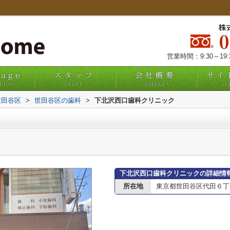
株
営業時間：9:30～19
uage
スタッフ
会社概要
サイ
TION
STAFF
COMPANY
SI
世田谷区
>
世田谷区の歯科
>
下北沢西口歯科クリニック
下北沢西口歯科クリニックの詳細情
所在地
東京都世田谷区代田６丁目