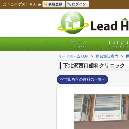
新規登録
ログイン
ようこそ
ゲスト
さん
ホーム
Lang
HOME
TRANSLA
リードホームTOP
>
周辺施設案内
>
下北沢西口歯科クリニック
<<世田谷区の歯科の一覧へ