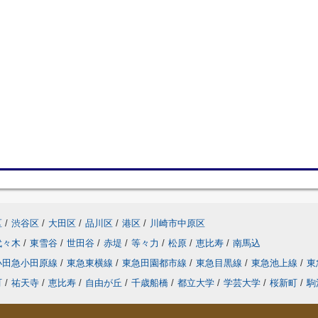
区
/
渋谷区
/
大田区
/
品川区
/
港区
/
川崎市中原区
代々木
/
東雪谷
/
世田谷
/
赤堤
/
等々力
/
松原
/
恵比寿
/
南馬込
小田急小田原線
/
東急東横線
/
東急田園都市線
/
東急目黒線
/
東急池上線
/
東
町
/
祐天寺
/
恵比寿
/
自由が丘
/
千歳船橋
/
都立大学
/
学芸大学
/
桜新町
/
駒