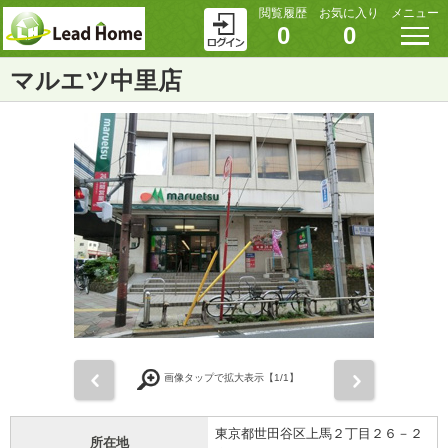
閲覧履歴
お気に入り
メニュー
0
0
マルエツ中里店
前
次
画像タップで拡大表示【
1
/1】
東京都世田谷区上馬２丁目２６－２
所在地