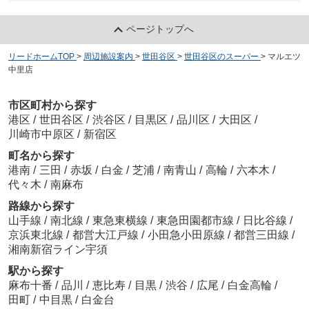
ページトップへ
リードホームTOP
>
周辺施設案内
>
世田谷区
>
世田谷区のスーパー
>
マルエツ
中里店
市区町村から探す
港区
/
世田谷区
/
渋谷区
/
目黒区
/
品川区
/
大田区
/
川崎市中原区
/
新宿区
町名から探す
港南
/
三田
/
赤坂
/
白金
/
芝浦
/
南青山
/
高輪
/
六本木
/
代々木
/
南麻布
路線から探す
山手線
/
南北線
/
東急東横線
/
東急田園都市線
/
日比谷線
/
京浜東北線
/
都営大江戸線
/
小田急小田原線
/
都営三田線
/
湘南新宿ライン宇須
駅から探す
麻布十番
/
品川
/
恵比寿
/
目黒
/
渋谷
/
広尾
/
白金高輪
/
田町
/
中目黒
/
白金台