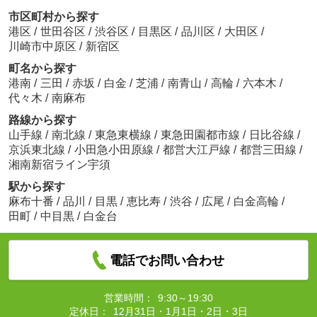
市区町村から探す
港区
/
世田谷区
/
渋谷区
/
目黒区
/
品川区
/
大田区
/
川崎市中原区
/
新宿区
町名から探す
港南
/
三田
/
赤坂
/
白金
/
芝浦
/
南青山
/
高輪
/
六本木
/
代々木
/
南麻布
路線から探す
山手線
/
南北線
/
東急東横線
/
東急田園都市線
/
日比谷線
/
京浜東北線
/
小田急小田原線
/
都営大江戸線
/
都営三田線
/
湘南新宿ライン宇須
駅から探す
麻布十番
/
品川
/
目黒
/
恵比寿
/
渋谷
/
広尾
/
白金高輪
/
田町
/
中目黒
/
白金台
電話でお問い合わせ
営業時間：
9:30～19:30
定休日：
12月31日・1月1日・2日・3日