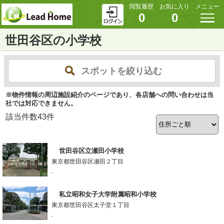
閲覧履歴
お気に入り
メニュー
0
0
世田谷区の小学校
スポットを絞り込む
※物件情報の周辺施設紹介のページであり、各店舗への問い合わせは当
社では対応できません。
該当件数
43
件
世田谷区立瀬田小学校
東京都世田谷区瀬田２丁目
-
私立昭和女子大学附属昭和小学校
東京都世田谷区太子堂１丁目
-