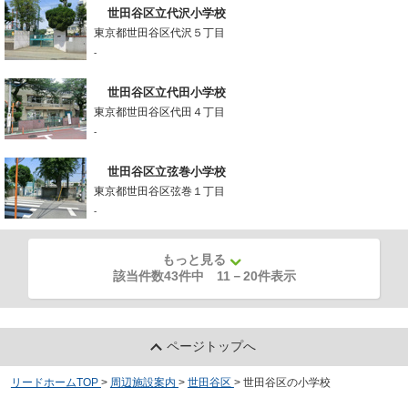
世田谷区立代沢小学校
東京都世田谷区代沢５丁目
-
世田谷区立代田小学校
東京都世田谷区代田４丁目
-
世田谷区立弦巻小学校
東京都世田谷区弦巻１丁目
-
もっと見る
該当件数43件中
11
－
20
件表示
ページトップへ
リードホームTOP
>
周辺施設案内
>
世田谷区
>
世田谷区の小学校