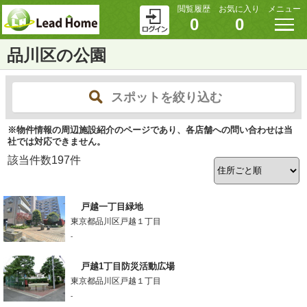
閲覧履歴
お気に入り
メニュー
0
0
品川区の公園
スポットを絞り込む
※物件情報の周辺施設紹介のページであり、各店舗への問い合わせは当
社では対応できません。
該当件数
197
件
戸越一丁目緑地
東京都品川区戸越１丁目
-
戸越1丁目防災活動広場
東京都品川区戸越１丁目
-