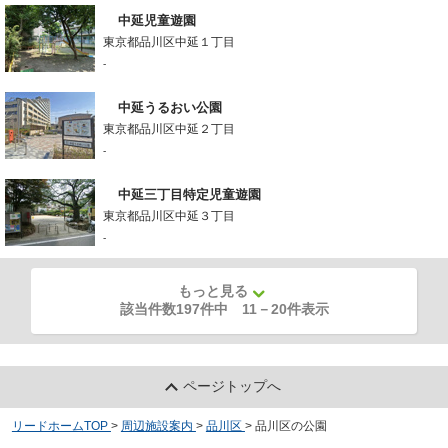
中延児童遊園
東京都品川区中延１丁目
-
中延うるおい公園
東京都品川区中延２丁目
-
中延三丁目特定児童遊園
東京都品川区中延３丁目
-
もっと見る
該当件数197件中
11
－
20
件表示
ページトップへ
リードホームTOP
>
周辺施設案内
>
品川区
>
品川区の公園