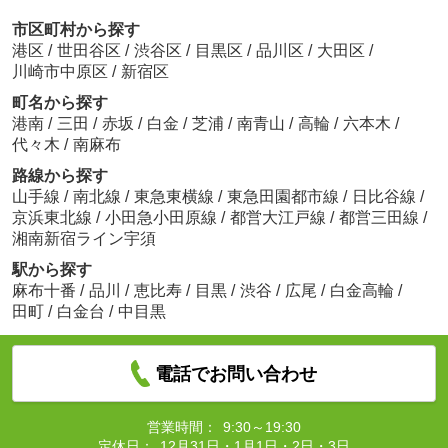
市区町村から探す
港区
/
世田谷区
/
渋谷区
/
目黒区
/
品川区
/
大田区
/
川崎市中原区
/
新宿区
町名から探す
港南
/
三田
/
赤坂
/
白金
/
芝浦
/
南青山
/
高輪
/
六本木
/
代々木
/
南麻布
路線から探す
山手線
/
南北線
/
東急東横線
/
東急田園都市線
/
日比谷線
/
京浜東北線
/
小田急小田原線
/
都営大江戸線
/
都営三田線
/
湘南新宿ライン宇須
駅から探す
麻布十番
/
品川
/
恵比寿
/
目黒
/
渋谷
/
広尾
/
白金高輪
/
田町
/
白金台
/
中目黒
電話でお問い合わせ
営業時間：
9:30～19:30
定休日：
12月31日・1月1日・2日・3日