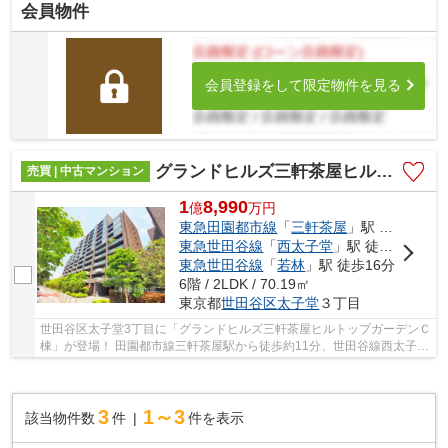
会員物件
会員登録をして限定物件を見る
グランドヒルズ三軒茶屋ヒルトップガーデンＣ棟
売買 | 中古マンション
1
8,990
億
万
円
東急田園都市線
「
三軒茶屋
」駅 徒歩11分
東急世田谷線
「
西太子堂
」駅 徒歩13分
東急世田谷線
「
若林
」駅 徒歩16分
6階 / 2LDK / 70.19㎡
東京都
世田谷区
太子堂
３丁目
世田谷区太子堂3丁目に「グランドヒルズ三軒茶屋ヒルトップガーデンＣ
棟」が登場！ 田園都市線三軒茶屋駅から徒歩約11分、世田谷線西太子堂
駅から徒歩約13分・若林駅から徒歩約16分。 ...
3
1～3
該当物件数
件
件を表示