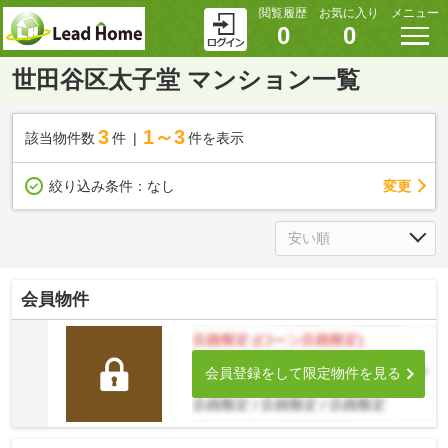
閲覧履歴
お気に入り
メニュー
0
0
世田谷区太子堂 マンション一覧
3
1～3
該当物件数
件
件を表示
変更
絞り込み条件：
なし
会員物件
会員登録をして限定物件を見る