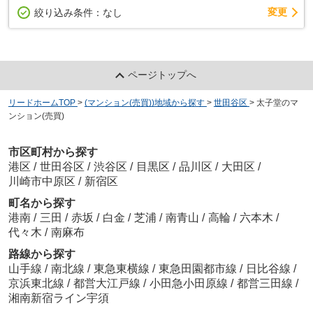
変更
絞り込み条件：
なし
ページトップへ
リードホームTOP
>
(マンション(売買))地域から探す
>
世田谷区
>
太子堂のマ
ンション(売買)
市区町村から探す
港区
/
世田谷区
/
渋谷区
/
目黒区
/
品川区
/
大田区
/
川崎市中原区
/
新宿区
町名から探す
港南
/
三田
/
赤坂
/
白金
/
芝浦
/
南青山
/
高輪
/
六本木
/
代々木
/
南麻布
路線から探す
山手線
/
南北線
/
東急東横線
/
東急田園都市線
/
日比谷線
/
京浜東北線
/
都営大江戸線
/
小田急小田原線
/
都営三田線
/
湘南新宿ライン宇須