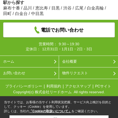
駅から探す
麻布十番
/
品川
/
恵比寿
/
目黒
/
渋谷
/
広尾
/
白金高輪
/
田町
/
白金台
/
中目黒
電話でお問い合わせ
営業時間：
9:30～19:30
定休日：
12月31日・1月1日・2日・3日
ホーム
会社概要
お問い合わせ
物件リクエスト
プライバシーポリシー
利用規約
アクセスマップ
PCサイト
Copyright(c) 株式会社リードホーム All rights reserved.
当サイトでは、お客様の当サイト利用状況把握、サービス向上検討を目的と
して、クッキー（Cookie）を使用しています。
詳しくは、当社の
「Cookieの取扱いについて」
をご確認ください。