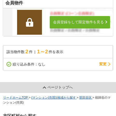
会員物件
会員登録をして限定物件を見る
2
1～2
該当物件数
件
件を表示
変更
絞り込み条件：
なし
ページトップへ
リードホームTOP
>
(マンション(売買))地域から探す
>
世田谷区
>
祖師谷のマ
ンション(売買)
市区町村から探す