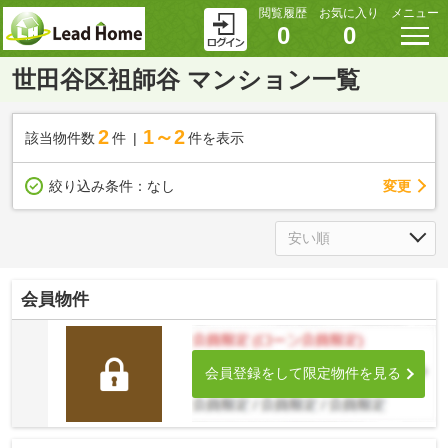
閲覧履歴
お気に入り
メニュー
0
0
世田谷区祖師谷 マンション一覧
2
1～2
該当物件数
件
件を表示
変更
絞り込み条件：
なし
会員物件
会員登録をして限定物件を見る