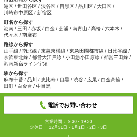
港区
/
世田谷区
/
渋谷区
/
目黒区
/
品川区
/
大田区
/
川崎市中原区
/
新宿区
町名から探す
港南
/
三田
/
赤坂
/
白金
/
芝浦
/
南青山
/
高輪
/
六本木
/
代々木
/
南麻布
路線から探す
山手線
/
南北線
/
東急東横線
/
東急田園都市線
/
日比谷線
/
京浜東北線
/
都営大江戸線
/
小田急小田原線
/
都営三田線
/
湘南新宿ライン宇須
駅から探す
麻布十番
/
品川
/
恵比寿
/
目黒
/
渋谷
/
広尾
/
白金高輪
/
田町
/
白金台
/
中目黒
電話でお問い合わせ
営業時間：
9:30～19:30
定休日：
12月31日・1月1日・2日・3日