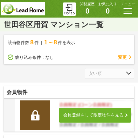
閲覧履歴
お気に入り
メニュー
0
0
世田谷区用賀 マンション一覧
8
1～8
該当物件数
件
件を表示
変更
絞り込み条件：
なし
会員物件
会員登録をして限定物件を見る