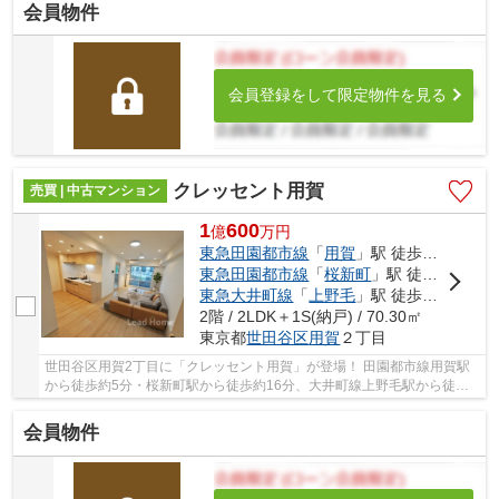
会員物件
会員登録をして限定物件を見る
クレッセント用賀
売買 | 中古マンション
1
600
億
万
円
東急田園都市線
「
用賀
」駅 徒歩5分
東急田園都市線
「
桜新町
」駅 徒歩16分
東急大井町線
「
上野毛
」駅 徒歩20分
2階 / 2LDK＋1S(納戸) / 70.30㎡
東京都
世田谷区
用賀
２丁目
世田谷区用賀2丁目に「クレッセント用賀」が登場！ 田園都市線用賀駅
から徒歩約5分・桜新町駅から徒歩約16分、大井町線上野毛駅から徒歩
約20分。 2路線3駅利用可能な大変便利な立地に...
会員物件