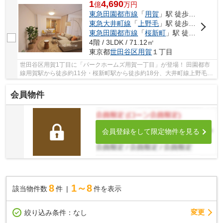
1
4,690
億
万
円
東急田園都市線
「
用賀
」駅 徒歩11分
東急大井町線
「
上野毛
」駅 徒歩17分
東急田園都市線
「
桜新町
」駅 徒歩18分
4階 / 3LDK / 71.12㎡
東京都
世田谷区
用賀
１丁目
世田谷区用賀1丁目に「パークホームズ用賀一丁目」が登場！ 田園都市
線用賀駅から徒歩約11分・桜新町駅から徒歩約18分、大井町線上野毛駅
から徒歩約17分。 2路線3駅利用可能な大変便利...
会員物件
会員登録をして限定物件を見る
8
1～8
該当物件数
件
件を表示
変更
絞り込み条件：
なし