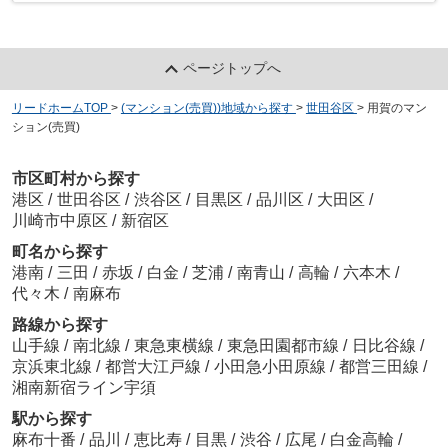
ページトップへ
リードホームTOP
>
(マンション(売買))地域から探す
>
世田谷区
>
用賀のマン
ション(売買)
市区町村から探す
港区
/
世田谷区
/
渋谷区
/
目黒区
/
品川区
/
大田区
/
川崎市中原区
/
新宿区
町名から探す
港南
/
三田
/
赤坂
/
白金
/
芝浦
/
南青山
/
高輪
/
六本木
/
代々木
/
南麻布
路線から探す
山手線
/
南北線
/
東急東横線
/
東急田園都市線
/
日比谷線
/
京浜東北線
/
都営大江戸線
/
小田急小田原線
/
都営三田線
/
湘南新宿ライン宇須
駅から探す
麻布十番
/
品川
/
恵比寿
/
目黒
/
渋谷
/
広尾
/
白金高輪
/