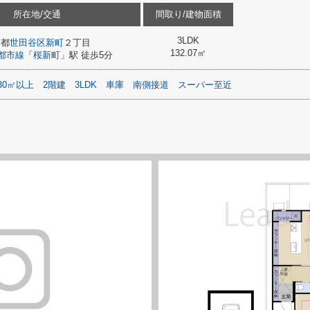
所在地/交通
間取り/建物面積
3LDK
京都
世田谷区
新町
２丁目
132.07㎡
都市線
「
桜新町
」駅 徒歩5分
30㎡以上
2階建
3LDK
車庫
南側接道
スーパー至近