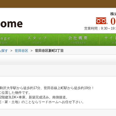
株
営業時間：9:30～19
uage
スタッフ
会社概要
サイ
TION
STAFF
COMPANY
SI
ら探す
>
世田谷区
>
世田谷区新町2丁目
駒沢大学駅から徒歩約17分、世田谷線上町駅から徒歩約19分！
に位置した物件です。
の2階建3LDK+車庫。新築完成済み。南側接道。
宅・家・土地）のことならリードホームへお任せ下さい。