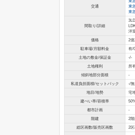
東
交通
東
東
3LD
間取り/詳細
LD
洋室
価格
2億
駐車場/月額料金
有/
土地の敷金/保証金
-/-
土地権利
所
傾斜地部分面積
-
私道負担面積/セットバック
-/無
地目/地勢
宅地
建ぺい率/容積率
50
都市計画
-
階建
2階
総区画数/販売区画数
2区