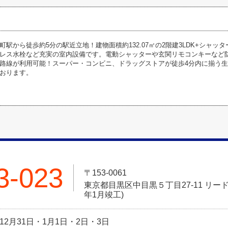
駅から徒歩約5分の駅近立地！建物面積約132.07㎡の2階建3LDK+シャッタ
レス水栓など充実の室内設備です。電動シャッターや玄関リモコンキーなど
路線が利用可能！スーパー・コンビニ、ドラッグストアが徒歩4分内に揃う
おります。
3-023
〒153-0061
東京都目黒区中目黒５丁目27-11 リード
年1月竣工)
日:12月31日・1月1日・2日・3日