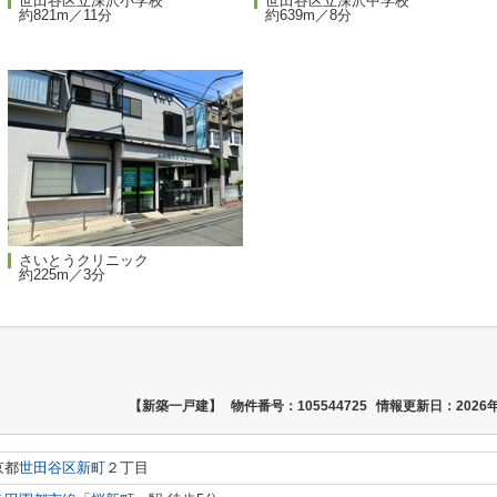
世田谷区立深沢小学校
世田谷区立深沢中学校
約821m／11分
約639m／8分
さいとうクリニック
約225m／3分
【新築一戸建】
物件番号：105544725
情報更新日：2026年
京都
世田谷区
新町
２丁目