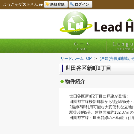
新規登録
ログイン
ようこそ
ゲスト
さん
ホーム
Lang
HOME
TRANSLA
リードホームTOP
>
(戸建(売買))地域か
世田谷区新町2丁目
物件紹介
世田谷区新町2丁目に戸建が登場！
田園都市線桜新町駅から徒歩約5分・
2路線3駅利用可能な大変便利な立地
駅徒歩約5分。建物面積約132.07㎡
田園都市線・世田谷線の不動産（住