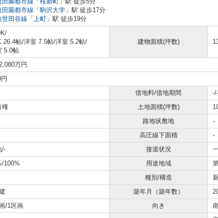
急田園都市線
「
桜新町
」駅 徒歩5分
急田園都市線
「
駒沢大学
」駅 徒歩17分
急世田谷線
「
上町
」駅 徒歩19分
K/
K 26.4帖
/
洋室 7.5帖
/
洋室 5.2帖
/
建物面積(坪数)
1
 5.0帖
2,080万円
0円
借地料/借地期間
-/
有権
土地面積(坪数)
1
路地状敷地
-
高圧線下面積
-
/-
接道状況
一
%/100%
用途地域
種別/構造
建
築年月（築年数）
2
画/1区画
向き