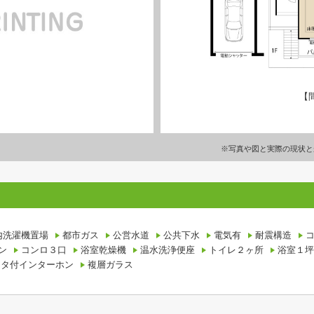
【
※写真や図と実際の現状と
内洗濯機置場
都市ガス
公営水道
公共下水
電気有
耐震構造
ン
コンロ３口
浴室乾燥機
温水洗浄便座
トイレ２ヶ所
浴室１坪
ニタ付インターホン
複層ガラス