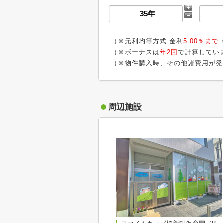
（※元利均等方式 金利
5.00％まで
（※ボーナスは
年2回
で計算してい
（※物件購入時、その他諸費用が発
周辺施設