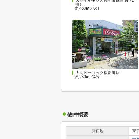
スマイルキッズ桜新町保育園（B
棟）
約480m／6分
大丸ピーコック桜新町店
約289m／4分
物件概要
所在地
東