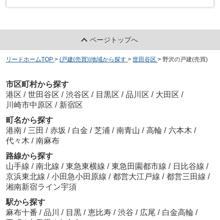
ページトップへ
リードホームTOP
>
(戸建(売買))地域から探す
>
世田谷区
>
野沢の戸建(売買)
市区町村から探す
港区
/
世田谷区
/
渋谷区
/
目黒区
/
品川区
/
大田区
/
川崎市中原区
/
新宿区
町名から探す
港南
/
三田
/
赤坂
/
白金
/
芝浦
/
南青山
/
高輪
/
六本木
/
代々木
/
南麻布
路線から探す
山手線
/
南北線
/
東急東横線
/
東急田園都市線
/
日比谷線
/
京浜東北線
/
小田急小田原線
/
都営大江戸線
/
都営三田線
/
湘南新宿ライン宇須
駅から探す
麻布十番
/
品川
/
目黒
/
恵比寿
/
渋谷
/
広尾
/
白金高輪
/