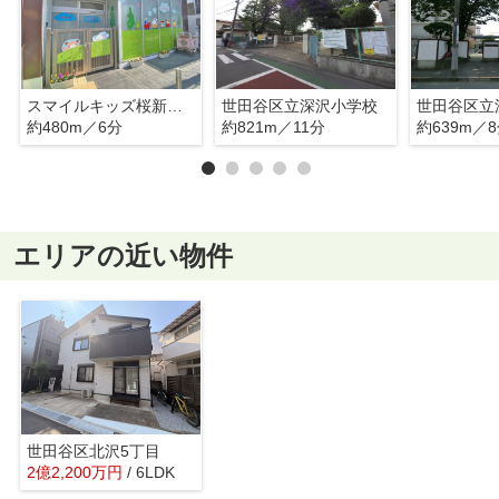
スマイルキッズ桜新町保育園（B棟）
世田谷区立深沢小学校
世田谷区立
約480m／6分
約821m／11分
約639m／
エリアの近い物件
世田谷区北沢5丁目
2
億
2,200
万
円
/ 6LDK