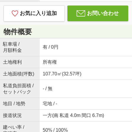
お気に入り追加
お問い合わせ
物件概要
駐車場 /
有 / 0円
月額料金
土地権利
所有権
土地面積(坪数)
107.70㎡(32.57坪)
私道負担面積 /
- / 無
セットバック
地目 / 地勢
宅地 / -
接道状況
一方(南 私道 4.0m 間口 6.7m)
建ぺい率 /
50% / 100%