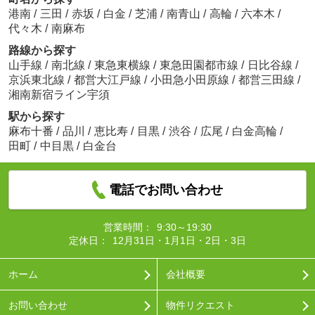
港南
/
三田
/
赤坂
/
白金
/
芝浦
/
南青山
/
高輪
/
六本木
/
代々木
/
南麻布
路線から探す
山手線
/
南北線
/
東急東横線
/
東急田園都市線
/
日比谷線
/
京浜東北線
/
都営大江戸線
/
小田急小田原線
/
都営三田線
/
湘南新宿ライン宇須
駅から探す
麻布十番
/
品川
/
恵比寿
/
目黒
/
渋谷
/
広尾
/
白金高輪
/
田町
/
中目黒
/
白金台
電話でお問い合わせ
営業時間：
9:30～19:30
定休日：
12月31日・1月1日・2日・3日
ホーム
会社概要
お問い合わせ
物件リクエスト