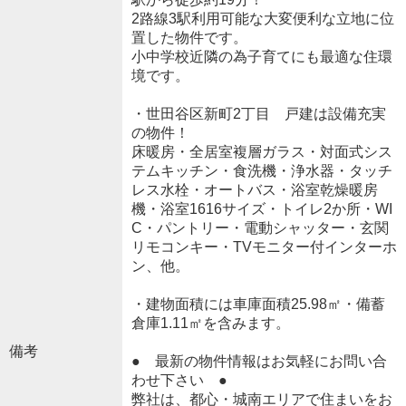
2路線3駅利用可能な大変便利な立地に位
置した物件です。
小中学校近隣の為子育てにも最適な住環
境です。
・世田谷区新町2丁目 戸建は設備充実
の物件！
床暖房・全居室複層ガラス・対面式シス
テムキッチン・食洗機・浄水器・タッチ
レス水栓・オートバス・浴室乾燥暖房
機・浴室1616サイズ・トイレ2か所・WI
C・パントリー・電動シャッター・玄関
リモコンキー・TVモニター付インターホ
ン、他。
・建物面積には車庫面積25.98㎡・備蓄
倉庫1.11㎡を含みます。
備考
● 最新の物件情報はお気軽にお問い合
わせ下さい ●
弊社は、都心・城南エリアで住まいをお