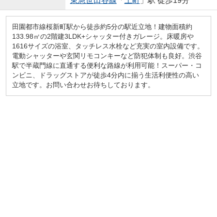
東急世田谷線
「
上町
」駅 徒歩19分
田園都市線桜新町駅から徒歩約5分の駅近立地！建物面積約
133.98㎡の2階建3LDK+シャッター付きガレージ。床暖房や
1616サイズの浴室、タッチレス水栓など充実の室内設備です。
電動シャッターや玄関リモコンキーなど防犯体制も良好。渋谷
駅で半蔵門線に直通する便利な路線が利用可能！スーパー・コ
ンビニ、ドラッグストアが徒歩4分内に揃う生活利便性の高い
立地です。お問い合わせお待ちしております。