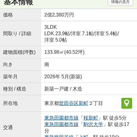
基本情報
情報の見方
価格
2億2,380万円
3LDK
間取り / 詳細
LDK 23.9帖
/
洋室 7.1帖
/
洋室 5.4帖
/
洋室 5.0帖
建物面積(坪数)
133.98㎡(40.52坪)
向き
南
築年月
2026年 5月(新築)
種別 / 構造
新築一戸建 / 木造
所在地
東京都
世田谷区
新町
２丁目
東急田園都市線
「
桜新町
」駅 徒歩5分
東急田園都市線
「
駒沢大学
」駅 徒歩17
交通
分