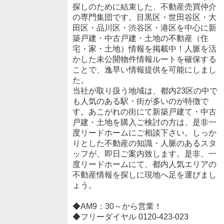
探しのために結束した、不動産売買仲介
の専門集団です。目黒区・世田谷区・大
田区・品川区・渋谷区・港区を中心に新
築戸建・中古戸建・土地の不動産（住
宅・家・土地）情報を掲載中！人脈を活
かした未公開物件情報ルートを確保する
ことで、逸早い情報提供を可能にしまし
た。
当社が取り扱う地域は、都内23区の中で
も人気のある駅・街が多いのが特徴で
す。あこがれの街にて新築戸建て・中古
戸建・土地を購入ご検討の方は、是非一
度リードホームにご相談下さい。しっか
りとした不動産の知識・人脈のあるスタ
ッフが、即日ご案内致します。是非、一
度リードホームにて、都内人気エリアの
不動産情報を探しに現地へ足を運びまし
ょう。
◆AM9：30～から営業！
◆フリーダイヤル 0120-423-023