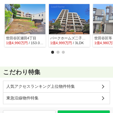
世田谷区瀬田4丁目
パークホームズ二子玉川ヒルトップ
世田谷区等
1
億
4,990
万
円
/ 153.03㎡
1
億
4,999
万
円
/ 3LDK
1
億
4,980
万
こだわり特集
人気アクセスランキング上位物件特集
東急沿線物件特集