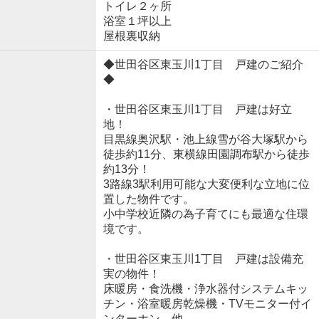
トイレ２ヶ所
浴室１坪以上
屋根裏収納
◆世田谷区東玉川1丁目 戸建のご紹介
◆
・世田谷区東玉川1丁目 戸建は好立
地！
目黒線奥沢駅・池上線雪が谷大塚駅から
徒歩約11分、東横線田園調布駅から徒歩
約13分！
3路線3駅利用可能な大変便利な立地に位
置した物件です。
小中学校近隣の為子育てにも最適な住環
境です。
・世田谷区東玉川1丁目 戸建は設備充
実の物件！
床暖房・食洗機・浄水器付システムキッ
チン・浴室暖房乾燥機・TVモニター付イ
ンターホン、他。