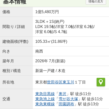
基本情報
情報の見方
価格
1億5,480万円
3LDK＋1S(納戸)
間取り / 詳細
LDK 19.5帖
/
洋室 7.0帖
/
洋室 6.2帖
/
洋室 6.0帖
/
S 4.7帖
建物面積(坪数)
105.33㎡(31.86坪)
向き
南西
築年月
2026年 7月(新築)
種別 / 構造
新築一戸建 / 木造
所在地
東京都
世田谷区
東玉川
１丁目
東急目黒線
「
奥沢
」駅 徒歩11分
交通
東急池上線
「
雪が谷大塚
」駅 徒歩11分
東急東横線
「
田園調布
」駅 徒歩13分