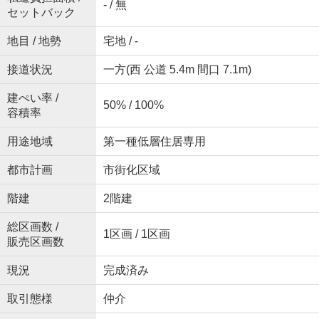
- / 無
セットバック
地目 / 地勢
宅地 / -
接道状況
一方(西 公道 5.4m 間口 7.1m)
建ぺい率 /
50% / 100%
容積率
用途地域
第一種低層住居専用
都市計画
市街化区域
階建
2階建
総区画数 /
1区画 / 1区画
販売区画数
現況
完成済み
取引態様
仲介