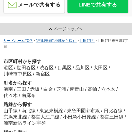
メールで共有する
LINEで共有する
ページトップへ
リードホームTOP
>
(戸建(売買))地域から探す
>
世田谷区
>
世田谷区東玉川1丁
目
市区町村から探す
港区
/
世田谷区
/
渋谷区
/
目黒区
/
品川区
/
大田区
/
川崎市中原区
/
新宿区
町名から探す
港南
/
三田
/
赤坂
/
白金
/
芝浦
/
南青山
/
高輪
/
六本木
/
代々木
/
南麻布
路線から探す
山手線
/
南北線
/
東急東横線
/
東急田園都市線
/
日比谷線
/
京浜東北線
/
都営大江戸線
/
小田急小田原線
/
都営三田線
/
湘南新宿ライン宇須