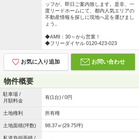
ッフが、即日ご案内致します。是非、一
度リードホームにて、都内人気エリアの
不動産情報を探しに現地へ足を運びまし
ょう。
◆AM9：30～から営業！
◆フリーダイヤル 0120-423-023
お気に入り追加
お問い合わせ
物件概要
駐車場 /
有(1台) / 0円
月額料金
土地権利
所有権
土地面積(坪数)
98.37㎡(29.75坪)
私道負担面積 /