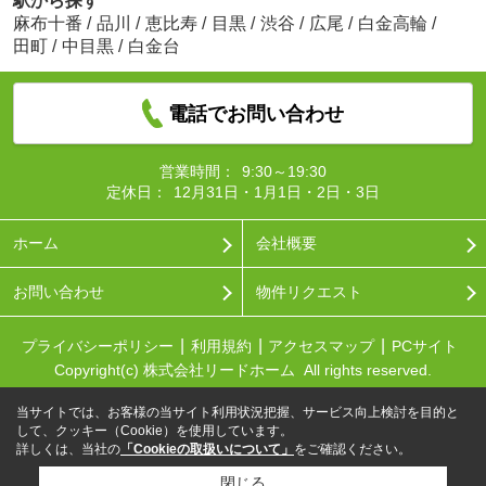
駅から探す
麻布十番
/
品川
/
恵比寿
/
目黒
/
渋谷
/
広尾
/
白金高輪
/
田町
/
中目黒
/
白金台
電話でお問い合わせ
営業時間：
9:30～19:30
定休日：
12月31日・1月1日・2日・3日
ホーム
会社概要
お問い合わせ
物件リクエスト
プライバシーポリシー
利用規約
アクセスマップ
PCサイト
Copyright(c) 株式会社リードホーム All rights reserved.
当サイトでは、お客様の当サイト利用状況把握、サービス向上検討を目的と
して、クッキー（Cookie）を使用しています。
詳しくは、当社の
「Cookieの取扱いについて」
をご確認ください。
閉じる