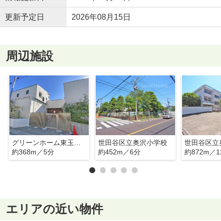
更新予定日
2026年08月15日
周辺施設
グリーンホーム東玉川保育園
世田谷区立奥沢小学校
世田谷区立
約368m／5分
約452m／6分
約872m／1
エリアの近い物件