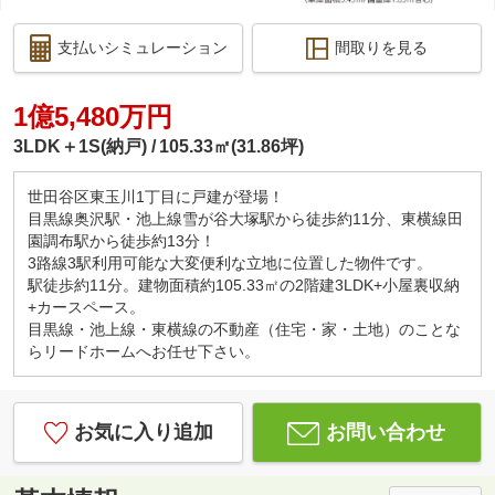
支払いシミュレーション
間取りを見る
1億5,480万円
3LDK＋1S(納戸)
105.33㎡(31.86坪)
世田谷区東玉川1丁目に戸建が登場！
目黒線奥沢駅・池上線雪が谷大塚駅から徒歩約11分、東横線田
園調布駅から徒歩約13分！
3路線3駅利用可能な大変便利な立地に位置した物件です。
駅徒歩約11分。建物面積約105.33㎡の2階建3LDK+小屋裏収納
+カースペース。
目黒線・池上線・東横線の不動産（住宅・家・土地）のことな
らリードホームへお任せ下さい。
お気に入り追加
お問い合わせ