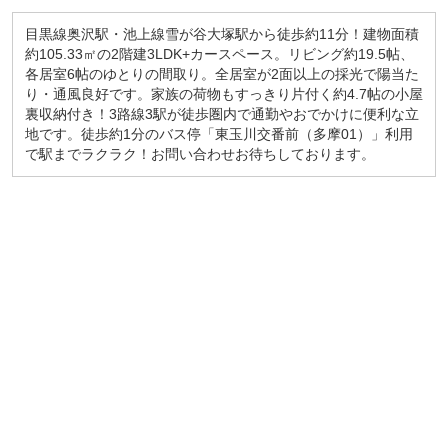
目黒線奥沢駅・池上線雪が谷大塚駅から徒歩約11分！建物面積
約105.33㎡の2階建3LDK+カースペース。リビング約19.5帖、
各居室6帖のゆとりの間取り。全居室が2面以上の採光で陽当た
り・通風良好です。家族の荷物もすっきり片付く約4.7帖の小屋
裏収納付き！3路線3駅が徒歩圏内で通勤やおでかけに便利な立
地です。徒歩約1分のバス停「東玉川交番前（多摩01）」利用
で駅までラクラク！お問い合わせお待ちしております。