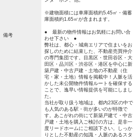
※建物面積には車庫面積約5.45㎡・備蓄
庫面積約1.65㎡が含まれます。
● 最新の物件情報はお気軽にお問い合
備考
わせ下さい ●
弊社は、都心・城南エリアで住まいをお
探しのために結束した、不動産売買仲介
の専門集団です。目黒区・世田谷区・大
田区・品川区・渋谷区・港区を中心に新
築戸建・中古戸建・土地の不動産（住
宅・家・土地）情報を掲載中！人脈を活
かした未公開物件情報ルートを確保する
ことで、逸早い情報提供を可能にしまし
た。
当社が取り扱う地域は、都内23区の中で
も人気のある駅・街が多いのが特徴で
す。あこがれの街にて新築戸建て・中古
戸建・土地を購入ご検討の方は、是非一
度リードホームにご相談下さい。しっか
りとした不動産の知識・人脈のあるスタ