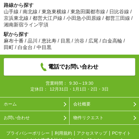
路線から探す
山手線
/
南北線
/
東急東横線
/
東急田園都市線
/
日比谷線
/
京浜東北線
/
都営大江戸線
/
小田急小田原線
/
都営三田線
/
湘南新宿ライン宇須
駅から探す
麻布十番
/
品川
/
恵比寿
/
目黒
/
渋谷
/
広尾
/
白金高輪
/
田町
/
白金台
/
中目黒
電話でお問い合わせ
営業時間：
9:30～19:30
定休日：
12月31日・1月1日・2日・3日
ホーム
会社概要
お問い合わせ
物件リクエスト
プライバシーポリシー
利用規約
アクセスマップ
PCサイト