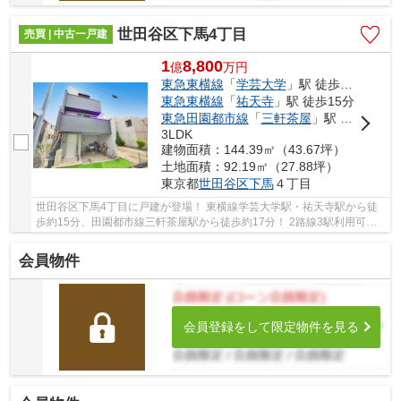
世田谷区下馬4丁目
売買 | 中古一戸建
1
8,800
億
万
円
東急東横線
「
学芸大学
」駅 徒歩15分
東急東横線
「
祐天寺
」駅 徒歩15分
東急田園都市線
「
三軒茶屋
」駅 徒歩17分
3LDK
建物面積：144.39㎡（43.67坪）
土地面積：92.19㎡（27.88坪）
東京都
世田谷区
下馬
４丁目
世田谷区下馬4丁目に戸建が登場！ 東横線学芸大学駅・祐天寺駅から徒
歩約15分、田園都市線三軒茶屋駅から徒歩約17分！ 2路線3駅利用可能
な大変便利な立地に位置した物件です。 駅徒歩...
会員物件
会員登録をして限定物件を見る