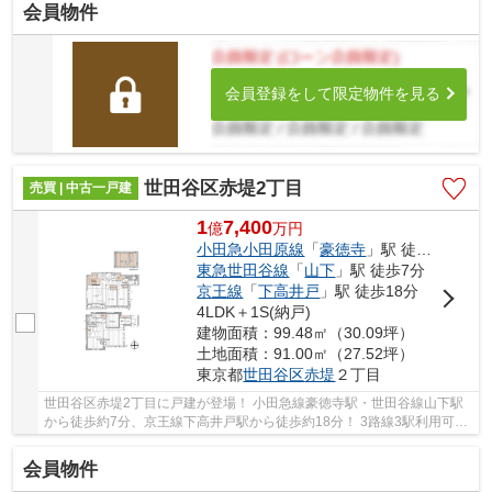
会員物件
会員登録をして限定物件を見る
世田谷区赤堤2丁目
売買 | 中古一戸建
1
7,400
億
万
円
小田急小田原線
「
豪徳寺
」駅 徒歩7分
東急世田谷線
「
山下
」駅 徒歩7分
京王線
「
下高井戸
」駅 徒歩18分
4LDK＋1S(納戸)
建物面積：99.48㎡（30.09坪）
土地面積：91.00㎡（27.52坪）
東京都
世田谷区
赤堤
２丁目
世田谷区赤堤2丁目に戸建が登場！ 小田急線豪徳寺駅・世田谷線山下駅
から徒歩約7分、京王線下高井戸駅から徒歩約18分！ 3路線3駅利用可能
な大変便利な立地に位置した物件です。 駅徒歩...
会員物件