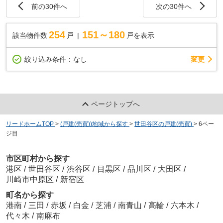
前の30件へ
次の30件へ
254
151～180
該当物件数
戸
戸を表示
変更
絞り込み条件：
なし
ページトップへ
リードホームTOP
>
(戸建(売買))地域から探す
>
世田谷区の戸建(売買)
>
6ペー
ジ目
市区町村から探す
港区
/
世田谷区
/
渋谷区
/
目黒区
/
品川区
/
大田区
/
川崎市中原区
/
新宿区
町名から探す
港南
/
三田
/
赤坂
/
白金
/
芝浦
/
南青山
/
高輪
/
六本木
/
代々木
/
南麻布