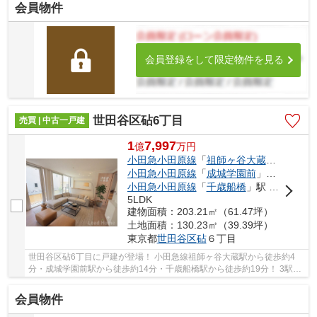
会員物件
会員登録をして限定物件を見る
世田谷区砧6丁目
売買 | 中古一戸建
1
7,997
億
万
円
小田急小田原線
「
祖師ヶ谷大蔵
」駅 徒歩4
小田急小田原線
「
成城学園前
」駅 徒歩14分
小田急小田原線
「
千歳船橋
」駅 徒歩19分
5LDK
建物面積：203.21㎡（61.47坪）
土地面積：130.23㎡（39.39坪）
東京都
世田谷区
砧
６丁目
世田谷区砧6丁目に戸建が登場！ 小田急線祖師ヶ谷大蔵駅から徒歩約4
分・成城学園前駅から徒歩約14分・千歳船橋駅から徒歩約19分！ 3駅利
用可能な大変便利な立地に位置した物件です。 ...
会員物件