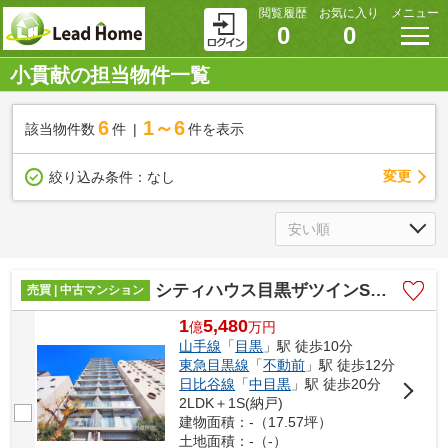
閲覧履歴
お気に入り
メニュー
0
0
小貫献の担当物件一覧
6
1～6
該当物件数
件
件を表示
変更
絞り込み条件：
なし
シティハウス目黒ザツインSOUTH棟
売買 | 中古マンション
1
5,480
億
万
円
山手線
「
目黒
」駅 徒歩10分
東急目黒線
「
不動前
」駅 徒歩12分
日比谷線
「
中目黒
」駅 徒歩20分
2LDK＋1S(納戸)
建物面積：-（17.57坪）
土地面積：-（-）