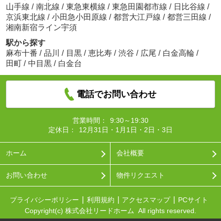
山手線
/
南北線
/
東急東横線
/
東急田園都市線
/
日比谷線
/
京浜東北線
/
小田急小田原線
/
都営大江戸線
/
都営三田線
/
湘南新宿ライン宇須
駅から探す
麻布十番
/
品川
/
目黒
/
恵比寿
/
渋谷
/
広尾
/
白金高輪
/
田町
/
中目黒
/
白金台
電話でお問い合わせ
営業時間：
9:30～19:30
定休日：
12月31日・1月1日・2日・3日
ホーム
会社概要
お問い合わせ
物件リクエスト
プライバシーポリシー
利用規約
アクセスマップ
PCサイト
Copyright(c) 株式会社リードホーム All rights reserved.