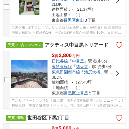
2LDK
建物面積：-（21.37坪）
土地面積：-（-）
東京都
目黒区
東山
３丁目
目黒区東山3丁目に「プレサンスロジェ池尻大橋」が登場！ 田園都市線
池尻大橋駅から徒歩約1分、井の頭線神泉駅から徒歩約16分、日比谷線
中目黒駅から徒歩約19分。 4路線3駅利用可能な...
アクティス中目黒トリアード
売買 | 中古マンション
2
2,800
億
万
円
日比谷線
「
中目黒
」駅 徒歩9分
東急東横線
「
祐天寺
」駅 徒歩8分
東急田園都市線
「
池尻大橋
」駅 徒歩15分
3LDK
建物面積：-（27.49坪）
土地面積：-（-）
東京都
目黒区
上目黒
５丁目
フルリノベーション予定！最上階・南向き3方角部屋・バルコニー４つ！
眺望良好！平置き駐車場！ペット犬、猫、3頭以内可！ 3路線3駅利用可
能な大変便利な立地に位置した物件です。 駅...
世田谷区下馬1丁目
売買 | 売地
2
5,000
億
万
円