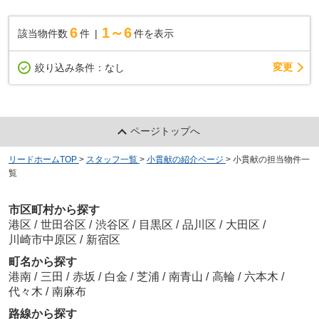
6
1～6
該当物件数
件
件を表示
変更
絞り込み条件：
なし
ページトップへ
リードホームTOP
>
スタッフ一覧
>
小貫献の紹介ページ
>
小貫献の担当物件一
覧
市区町村から探す
港区
/
世田谷区
/
渋谷区
/
目黒区
/
品川区
/
大田区
/
川崎市中原区
/
新宿区
町名から探す
港南
/
三田
/
赤坂
/
白金
/
芝浦
/
南青山
/
高輪
/
六本木
/
代々木
/
南麻布
路線から探す