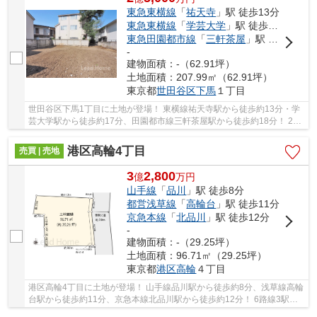
東急東横線
「
祐天寺
」駅 徒歩13分
東急東横線
「
学芸大学
」駅 徒歩17分
東急田園都市線
「
三軒茶屋
」駅 徒歩18分
-
建物面積：-（62.91坪）
土地面積：207.99㎡（62.91坪）
東京都
世田谷区
下馬
１丁目
世田谷区下馬1丁目に土地が登場！ 東横線祐天寺駅から徒歩約13分・学
芸大学駅から徒歩約17分、田園都市線三軒茶屋駅から徒歩約18分！ 2路
線3駅利用可能な大変便利な立地に位置した物件...
港区高輪4丁目
売買 | 売地
3
2,800
億
万
円
山手線
「
品川
」駅 徒歩8分
都営浅草線
「
高輪台
」駅 徒歩11分
京急本線
「
北品川
」駅 徒歩12分
-
建物面積：-（29.25坪）
土地面積：96.71㎡（29.25坪）
東京都
港区
高輪
４丁目
港区高輪4丁目に土地が登場！ 山手線品川駅から徒歩約8分、浅草線高輪
台駅から徒歩約11分、京急本線北品川駅から徒歩約12分！ 6路線3駅利
用可能な大変便利な立地に位置した物件です。 ...