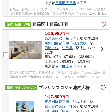
東京都
目黒区
下目黒
２丁目
目黒区下目黒2丁目に「シティハウス目黒ザツインSOUTH棟」が登場！
山手線目黒駅から徒歩約10分、目黒線不動前駅から徒歩約12分、日比谷
線中目黒駅から徒歩約20分。 6路線3駅利用可能...
目黒区上目黒5丁目
売買 | 新築一戸建
1
6,980
億
万
円
東急東横線
「
祐天寺
」駅 徒歩12分
東急田園都市線
「
池尻大橋
」駅 徒歩13分
日比谷線
「
中目黒
」駅 徒歩17分
3LDK
建物面積：107.98㎡（32.66坪）
土地面積：63.83㎡（19.3坪）
東京都
目黒区
上目黒
５丁目
目黒区上目黒5丁目に戸建が登場！ 東横線祐天寺駅から徒歩約12分、田
園都市線池尻大橋駅から徒歩約13分、日比谷線中目黒駅から徒歩約17
分！ 3路線3駅利用可能な大変便利な立地に位置し...
プレサンスロジェ池尻大橋
売買 | 中古マンション
1
7,500
億
万
円
東急田園都市線
「
池尻大橋
」駅 徒歩1分
京王井の頭線
「
神泉
」駅 徒歩16分
日比谷線
「
中目黒
」駅 徒歩19分