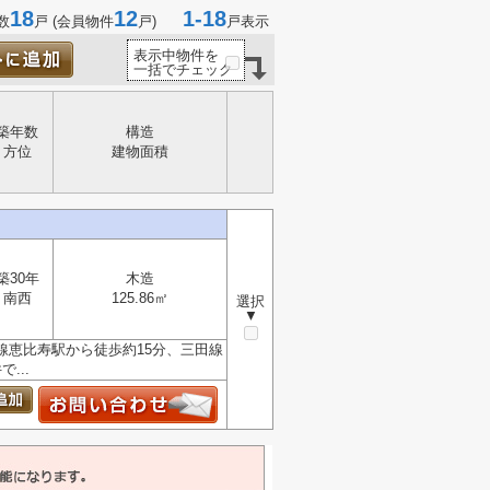
18
12
1-18
数
戸 (会員物件
戸)
戸表示
表示中物件を
一括でチェック
築年数
構造
方位
建物面積
築30年
木造
南西
125.86㎡
選択
▼
線恵比寿駅から徒歩約15分、三田線
...