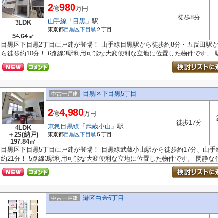
2
980
億
万円
徒歩8分
山手線
「
目黒
」駅
3LDK
東京都
目黒区
下目黒
２丁目
54.64㎡
目黒区下目黒2丁目に戸建が登場！ 山手線目黒駅から徒歩約8分・五反田駅か
ら徒歩約10分！ 6路線3駅利用可能な大変便利な立地に位置した物件です。 駅徒
目黒区下目黒5丁目
中古一戸建
2
4,980
億
万円
徒歩17分
東急目黒線
「
武蔵小山
」駅
4LDK
＋2S(納戸)
東京都
目黒区
下目黒
５丁目
197.84㎡
目黒区下目黒5丁目に戸建が登場！ 目黒線武蔵小山駅から徒歩約17分、山
約21分！ 5路線3駅利用可能な大変便利な立地に位置した物件です。 閑静な住.
港区白金6丁目
中古一戸建