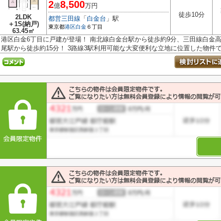
2
8,500
億
万円
徒歩10分
2LDK
都営三田線
「
白金台
」駅
＋1S(納戸)
東京都
港区
白金
６丁目
63.45㎡
港区白金6丁目に戸建が登場！ 南北線白金台駅から徒歩約9分、三田線白金高
尾駅から徒歩約15分！ 3路線3駅利用可能な大変便利な立地に位置した物件です