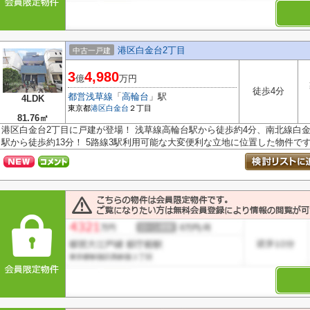
港区白金台2丁目
中古一戸建
3
4,980
億
万円
徒歩4分
都営浅草線
「
高輪台
」駅
4LDK
東京都
港区
白金台
２丁目
81.76㎡
港区白金台2丁目に戸建が登場！ 浅草線高輪台駅から徒歩約4分、南北線白
駅から徒歩約13分！ 5路線3駅利用可能な大変便利な立地に位置した物件です。