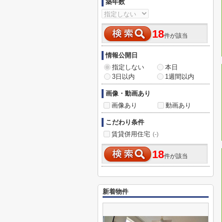
築年数
18
件が該当
情報公開日
指定しない
本日
3日以内
1週間以内
画像・動画あり
画像あり
動画あり
こだわり条件
賃貸併用住宅
(-)
18
件が該当
新着物件