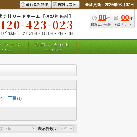
最近見た物件
検討リスト
最終更新：2026年08月07日
式会社リードホーム【通話料無料】
00
00
件
件
0120-423-023
最近見た物件
検討リスト
:30 定休日：12月31日・1月1日・2日・3日
トマップ
お問い合わせ
TE MAP
CONTACT
木一丁目
(1)
表示件数：