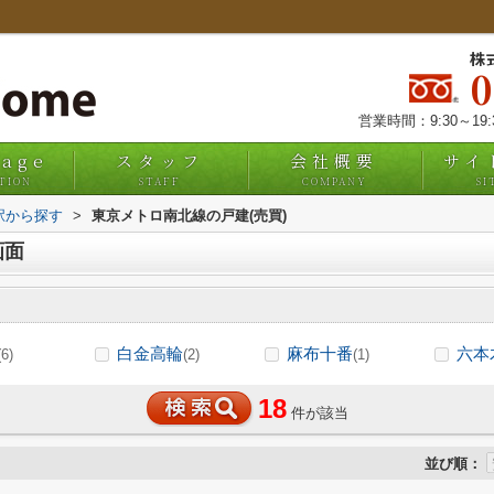
株
営業時間：9:30～19
uage
スタッフ
会社概要
サイ
TION
STAFF
COMPANY
SI
・駅から探す
>
東京メトロ南北線の戸建(売買)
画面
白金高輪
麻布十番
六本
(6)
(2)
(1)
18
件が該当
並び順：