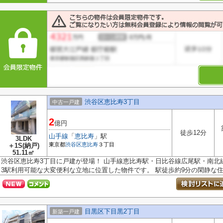
渋谷区恵比寿3丁目
中古一戸建
2
億円
徒歩12分
山手線
「
恵比寿
」駅
3LDK
東京都
渋谷区
恵比寿
３丁目
＋1S(納戸)
51.11㎡
渋谷区恵比寿3丁目に戸建が登場！ 山手線恵比寿駅・日比谷線広尾駅・南北線
3駅利用可能な大変便利な立地に位置した物件です。 駅徒歩約9分の閑静な住宅
目黒区下目黒2丁目
新築一戸建