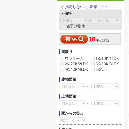
指定しない
新築
中古
▼価格
～
値下げ物件
18
件が該当
間取り
ワンルーム
1K/1DK/1LDK
2K/2DK/2LDK
3K/3DK/3LDK
4K/4DK/4LDK
5K以上
建物面積
～
土地面積
～
駅からの徒歩