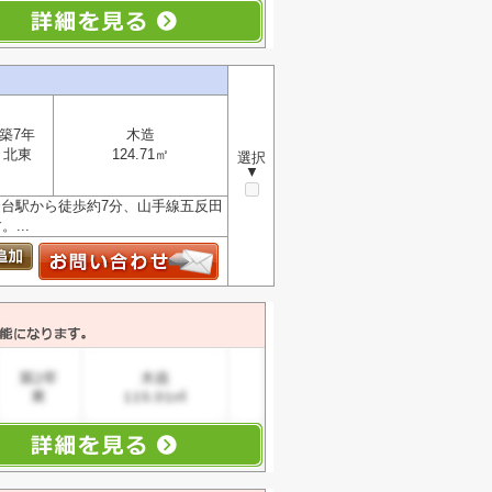
築7年
木造
北東
124.71㎡
選択
▼
金台駅から徒歩約7分、山手線五反田
...