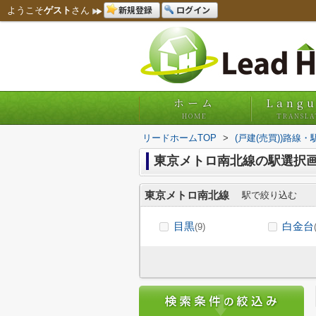
新規登録
ログイン
ようこそ
ゲスト
さん
ホーム
Lang
HOME
TRANSLA
リードホームTOP
>
(戸建(売買))路線
東京メトロ南北線の駅選択
東京メトロ南北線
駅で絞り込む
目黒
白金台
(9)