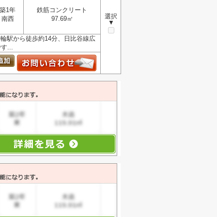
築1年
鉄筋コンクリート
選択
南西
97.69㎡
▼
輪駅から徒歩約14分、日比谷線広
...