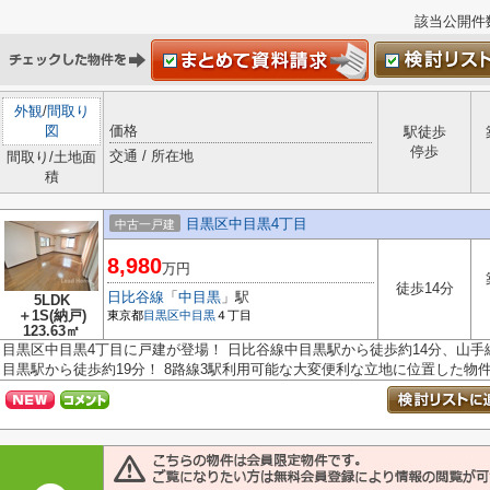
該当公開件
外観
/
間取り
図
価格
駅徒歩
停歩
交通 / 所在地
間取り/土地面
積
目黒区中目黒4丁目
中古一戸建
8,980
万円
徒歩14分
日比谷線
「
中目黒
」駅
5LDK
＋1S(納戸)
東京都
目黒区
中目黒
４丁目
123.63㎡
目黒区中目黒4丁目に戸建が登場！ 日比谷線中目黒駅から徒歩約14分、山手
目黒駅から徒歩約19分！ 8路線3駅利用可能な大変便利な立地に位置した物件で