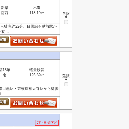
新築
木造
南西
118.19㎡
選択
▼
ら徒歩約22分、目黒線不動前駅か
...
築15年
軽量鉄骨
南
126.69㎡
選択
▼
手線目黒駅・東横線祐天寺駅から徒歩
..
7月4日 値下げ