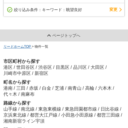
変更
絞り込み条件：
キーワード：眺望良好
ページトップへ
リードホームTOP
>
物件一覧
市区町村から探す
港区
/
世田谷区
/
渋谷区
/
目黒区
/
品川区
/
大田区
/
川崎市中原区
/
新宿区
町名から探す
港南
/
三田
/
赤坂
/
白金
/
芝浦
/
南青山
/
高輪
/
六本木
/
代々木
/
南麻布
路線から探す
山手線
/
南北線
/
東急東横線
/
東急田園都市線
/
日比谷線
/
京浜東北線
/
都営大江戸線
/
小田急小田原線
/
都営三田線
/
湘南新宿ライン宇須