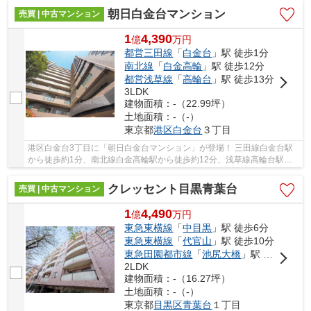
朝日白金台マンション
売買 | 中古マンション
1
4,390
億
万
円
都営三田線
「
白金台
」駅 徒歩1分
南北線
「
白金高輪
」駅 徒歩12分
都営浅草線
「
高輪台
」駅 徒歩13分
3LDK
建物面積：-（22.99坪）
土地面積：-（-）
東京都
港区
白金台
３丁目
港区白金台3丁目に「朝日白金台マンション」が登場！ 三田線白金台駅
から徒歩約1分、南北線白金高輪駅から徒歩約12分、浅草線高輪台駅か
ら徒歩約13分。 3路線3駅利用可能な大変便利な...
クレッセント目黒青葉台
売買 | 中古マンション
1
4,490
億
万
円
東急東横線
「
中目黒
」駅 徒歩6分
東急東横線
「
代官山
」駅 徒歩10分
東急田園都市線
「
池尻大橋
」駅 徒歩15分
2LDK
建物面積：-（16.27坪）
土地面積：-（-）
東京都
目黒区
青葉台
１丁目