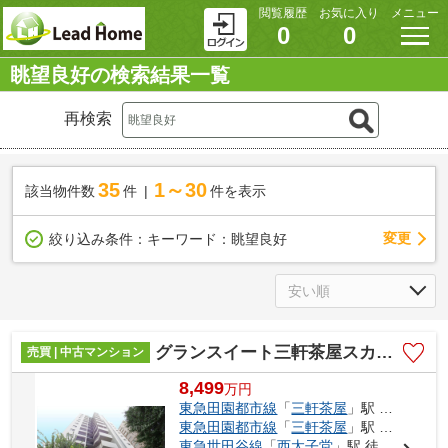
閲覧履歴
お気に入り
メニュー
0
0
眺望良好の検索結果一覧
再検索
35
1～30
該当物件数
件
件を表示
変更
絞り込み条件：
キーワード：眺望良好
グランスイート三軒茶屋スカイテラス
売買 | 中古マンション
8,499
万
円
東急田園都市線
「
三軒茶屋
」駅 徒歩10分
東急田園都市線
「
三軒茶屋
」駅 徒歩11分
東急世田谷線
「
西太子堂
」駅 徒歩13分