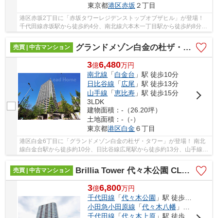
東京都
港区
赤坂
２丁目
港区赤坂2丁目に「赤坂タワーレジデンストップオブザヒル」が登場！
千代田線赤坂駅から徒歩約4分、南北線六本木一丁目駅から徒歩約8分、
銀座線溜池山王駅から徒歩約9分。 3路線3駅利...
グランドメゾン白金の杜ザ・タワー
売買 | 中古マンション
3
6,480
億
万
円
南北線
「
白金台
」駅 徒歩10分
日比谷線
「
広尾
」駅 徒歩13分
山手線
「
恵比寿
」駅 徒歩15分
3LDK
建物面積：-（26.20坪）
土地面積：-（-）
東京都
港区
白金
６丁目
港区白金6丁目に「グランドメゾン白金の杜ザ・タワー」が登場！ 南北
線白金台駅から徒歩約10分、日比谷線広尾駅から徒歩約13分、山手線恵
比寿駅から徒歩約15分。 6路線3駅利用可能な大...
Brillia Tower 代々木公園 CLASSY
売買 | 中古マンション
3
6,800
億
万
円
千代田線
「
代々木公園
」駅 徒歩2分
小田急小田原線
「
代々木八幡
」駅 徒歩2分
千代田線
「
代々木上原
」駅 徒歩10分