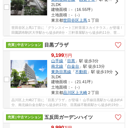
2LDK
建物面積：-（16.55坪）
土地面積：-（-）
東京都
世田谷区
上馬
１丁目
世田谷区上馬1丁目に「グランスイート三軒茶屋スカイテラス」が登場！
田園調布駒沢大学駅から徒歩約8分・三軒茶屋駅から徒歩約11分、世田
谷線西太子堂駅から徒歩約13分。 2路線3駅利...
目黒プラザ
売買 | 中古マンション
9,199
万
円
山手線
「
目黒
」駅 徒歩3分
南北線
「
白金台
」駅 徒歩13分
東急目黒線
「
不動前
」駅 徒歩19分
3LDK
建物面積：-（21.41坪）
土地面積：-（-）
東京都
品川区
上大崎
２丁目
品川区上大崎2丁目に「目黒プラザ」が登場！ 山手線目黒駅から徒歩約4
分、南北線白金台駅から徒歩約13分、目黒線不動前駅から徒歩約19分。
4路線3駅利用可能な大変便利な立地に位置し...
五反田ガーデンハイツ
売買 | 中古マンション
9,990
万
円