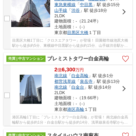
東急東横線
「
中目黒
」駅 徒歩15分
山手線
「
渋谷
」駅 徒歩18分
2LDK
建物面積：-（21.24坪）
土地面積：-（-）
東京都
目黒区
大橋
１丁目
目黒区大橋1丁目に「クロスエアタワー」が登場！ 田園都市線池尻大橋
駅から徒歩約5分、東横線中目黒駅から徒歩約15分、山手線渋谷駅から
徒歩約18分。 10路線3駅利用可能な大変便利な立...
プレミストタワー白金高輪
売買 | 中古マンション
2
6,300
億
万
円
南北線
「
白金高輪
」駅 徒歩1分
都営浅草線
「
泉岳寺
」駅 徒歩13分
南北線
「
白金台
」駅 徒歩14分
2LDK
建物面積：-（19.66坪）
土地面積：-（-）
東京都
港区
高輪
１丁目
港区高輪1丁目に「プレミストタワー白金高輪」が登場！ 南北線白金高
輪駅から徒歩約1分・白金台駅から徒歩約14分、浅草線泉岳寺駅から徒
歩約13分。 4路線3駅利用可能な大変便利な立地...
スタイルハウス南麻布
売買 | 中古マンション