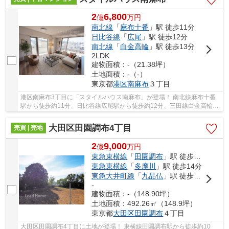
2
6,800
億
万
円
南北線
「
麻布十番
」駅 徒歩11分
日比谷線
「
広尾
」駅 徒歩12分
南北線
「
白金高輪
」駅 徒歩13分
2LDK
建物面積：-（21.38坪）
土地面積：-（-）
東京都
港区
南麻布
３丁目
港区南麻布3丁目に「スタイルハウス南麻布」が登場！ 南北線麻布十番
駅から徒歩約11分、日比谷線広尾駅から徒歩約12分、三田線白金高輪駅
から徒歩約13分。 4路線3駅利用可能な大変便利...
大田区田園調布4丁目
売買 | 売地
2
9,000
億
万
円
東急東横線
「
田園調布
」駅 徒歩10分
東急東横線
「
多摩川
」駅 徒歩14分
東急大井町線
「
九品仏
」駅 徒歩19分
-
建物面積：-（148.90坪）
土地面積：492.26㎡（148.9坪）
東京都
大田区
田園調布
４丁目
大田区田園調布4丁目に土地が登場！ 東横線田園調布駅から徒歩約10