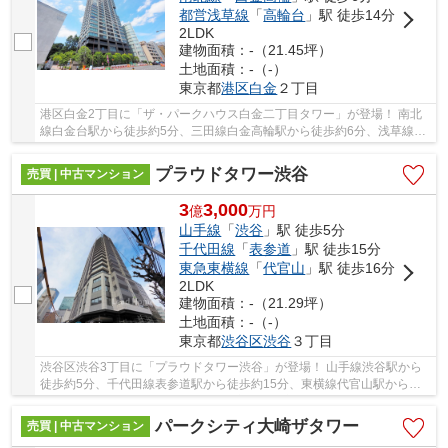
都営浅草線
「
高輪台
」駅 徒歩14分
2LDK
建物面積：-（21.45坪）
土地面積：-（-）
東京都
港区
白金
２丁目
港区白金2丁目に「ザ・パークハウス白金二丁目タワー」が登場！ 南北
線白金台駅から徒歩約5分、三田線白金高輪駅から徒歩約6分、浅草線高
輪台駅から徒歩約14分。 3路線3駅利用可能な大...
プラウドタワー渋谷
売買 | 中古マンション
3
3,000
億
万
円
山手線
「
渋谷
」駅 徒歩5分
千代田線
「
表参道
」駅 徒歩15分
東急東横線
「
代官山
」駅 徒歩16分
2LDK
建物面積：-（21.29坪）
土地面積：-（-）
東京都
渋谷区
渋谷
３丁目
渋谷区渋谷3丁目に「プラウドタワー渋谷」が登場！ 山手線渋谷駅から
徒歩約5分、千代田線表参道駅から徒歩約15分、東横線代官山駅から徒
歩約16分。 10路線3駅利用可能な大変便利な立地...
パークシティ大崎ザタワー
売買 | 中古マンション