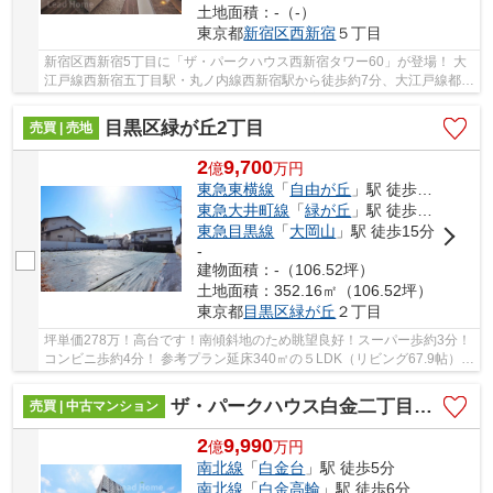
土地面積：-（-）
東京都
新宿区
西新宿
５丁目
新宿区西新宿5丁目に「ザ・パークハウス西新宿タワー60」が登場！ 大
江戸線西新宿五丁目駅・丸ノ内線西新宿駅から徒歩約7分、大江戸線都庁
前駅から徒歩約8分。 2路線3駅利用可能な大変...
目黒区緑が丘2丁目
売買 | 売地
2
9,700
億
万
円
東急東横線
「
自由が丘
」駅 徒歩10分
東急大井町線
「
緑が丘
」駅 徒歩9分
東急目黒線
「
大岡山
」駅 徒歩15分
-
建物面積：-（106.52坪）
土地面積：352.16㎡（106.52坪）
東京都
目黒区
緑が丘
２丁目
坪単価278万！高台です！南傾斜地のため眺望良好！スーパー歩約3分！
コンビニ歩約4分！ 参考プラン延床340㎡の５LDK（リビング67.9帖）、
建物価格6,280万（税込）ございます！ 東横線...
ザ・パークハウス白金二丁目タワー
売買 | 中古マンション
2
9,990
億
万
円
南北線
「
白金台
」駅 徒歩5分
南北線
「
白金高輪
」駅 徒歩6分