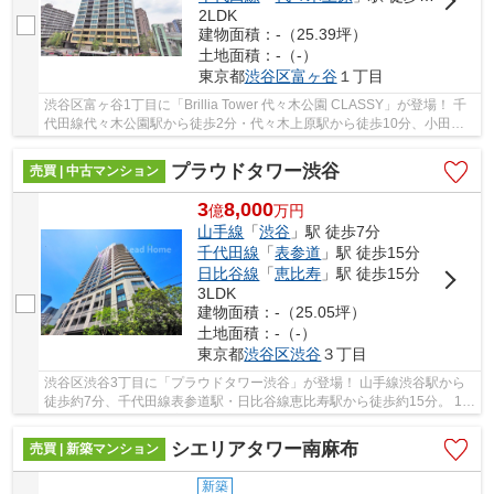
2LDK
建物面積：-（25.39坪）
土地面積：-（-）
東京都
渋谷区
富ヶ谷
１丁目
渋谷区富ヶ谷1丁目に「Brillia Tower 代々木公園 CLASSY」が登場！ 千
代田線代々木公園駅から徒歩2分・代々木上原駅から徒歩10分、小田急
線代々木八幡駅から徒歩2分。 2沿線3駅利用可...
プラウドタワー渋谷
売買 | 中古マンション
3
8,000
億
万
円
山手線
「
渋谷
」駅 徒歩7分
千代田線
「
表参道
」駅 徒歩15分
日比谷線
「
恵比寿
」駅 徒歩15分
3LDK
建物面積：-（25.05坪）
土地面積：-（-）
東京都
渋谷区
渋谷
３丁目
渋谷区渋谷3丁目に「プラウドタワー渋谷」が登場！ 山手線渋谷駅から
徒歩約7分、千代田線表参道駅・日比谷線恵比寿駅から徒歩約15分。 11
路線3駅利用可能な大変便利な立地に位置した物...
シエリアタワー南麻布
売買 | 新築マンション
新築