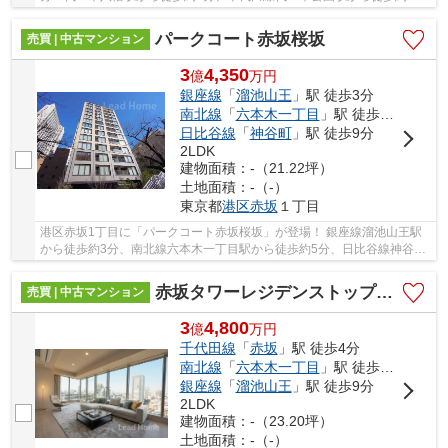
分！ 2路線3駅利用可能な大変便利な立地に位置し...
パークコート赤坂桜坂
売買 | 中古マンション
3
4,350
億
万
円
銀座線
「
溜池山王
」駅 徒歩3分
南北線
「
六本木一丁目
」駅 徒歩5分
日比谷線
「
神谷町
」駅 徒歩9分
2LDK
建物面積：-（21.22坪）
土地面積：-（-）
東京都
港区
赤坂
１丁目
港区赤坂1丁目に「パークコート赤坂桜坂」が登場！ 銀座線溜池山王駅
から徒歩約3分、南北線六本木一丁目駅から徒歩約5分、日比谷線神谷町
駅から徒歩約9分。 3路線3駅利用可能な大変便...
赤坂タワーレジデンストップオブザヒル
売買 | 中古マンション
3
4,800
億
万
円
千代田線
「
赤坂
」駅 徒歩4分
南北線
「
六本木一丁目
」駅 徒歩8分
銀座線
「
溜池山王
」駅 徒歩9分
2LDK
建物面積：-（23.20坪）
土地面積：-（-）