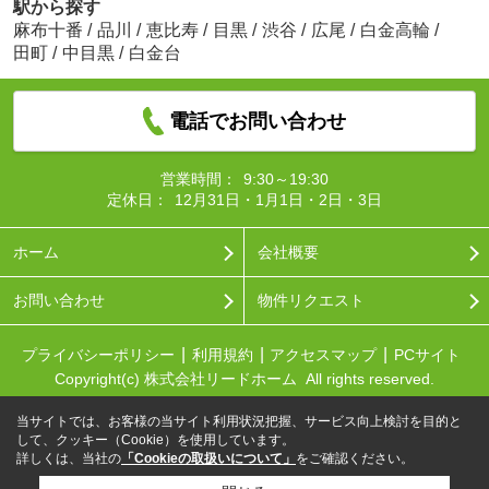
駅から探す
麻布十番
/
品川
/
恵比寿
/
目黒
/
渋谷
/
広尾
/
白金高輪
/
田町
/
中目黒
/
白金台
電話でお問い合わせ
営業時間：
9:30～19:30
定休日：
12月31日・1月1日・2日・3日
ホーム
会社概要
お問い合わせ
物件リクエスト
プライバシーポリシー
利用規約
アクセスマップ
PCサイト
Copyright(c) 株式会社リードホーム All rights reserved.
当サイトでは、お客様の当サイト利用状況把握、サービス向上検討を目的と
して、クッキー（Cookie）を使用しています。
詳しくは、当社の
「Cookieの取扱いについて」
をご確認ください。