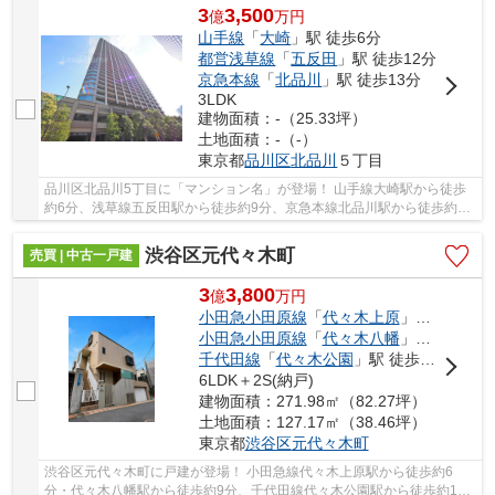
3
3,500
億
万
円
山手線
「
大崎
」駅 徒歩6分
都営浅草線
「
五反田
」駅 徒歩12分
京急本線
「
北品川
」駅 徒歩13分
3LDK
建物面積：-（25.33坪）
土地面積：-（-）
東京都
品川区
北品川
５丁目
品川区北品川5丁目に「マンション名」が登場！ 山手線大崎駅から徒歩
約6分、浅草線五反田駅から徒歩約9分、京急本線北品川駅から徒歩約13
分。 6路線3駅利用可能な大変便利な立地に位置...
渋谷区元代々木町
売買 | 中古一戸建
3
3,800
億
万
円
小田急小田原線
「
代々木上原
」駅 徒歩6分
小田急小田原線
「
代々木八幡
」駅 徒歩9分
千代田線
「
代々木公園
」駅 徒歩10分
6LDK＋2S(納戸)
建物面積：271.98㎡（82.27坪）
土地面積：127.17㎡（38.46坪）
東京都
渋谷区
元代々木町
渋谷区元代々木町に戸建が登場！ 小田急線代々木上原駅から徒歩約6
分・代々木八幡駅から徒歩約9分、千代田線代々木公園駅から徒歩約10