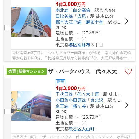
4
3,000
億
万
円
南北線
「
白金高輪
」駅 徒歩9分
日比谷線
「
広尾
」駅 徒歩13分
都営大江戸線
「
麻布十番
」駅 徒歩17分
2LDK
建物面積：-（27.48坪）
土地面積：-（-）
東京都
港区
南麻布
３丁目
港区南麻布3丁目に「シエリアタワー南麻布」が登場！ 南北線白金高輪
駅から徒歩約9分、日比谷線広尾駅から徒歩約13分、大江戸線麻布十番
駅から徒歩約17分。 4路線3駅利用可能な大変便...
ザ・パークハウス 代々木大山レジデンス
売買 | 新築マンション
新築
4
3,900
億
万
円
千代田線
「
代々木上原
」駅 徒歩7分
小田急小田原線
「
東北沢
」駅 徒歩10分
京王線
「
幡ヶ谷
」駅 徒歩11分
3LDK
建物面積：-（25.79坪）
土地面積：-（-）
東京都
渋谷区
大山町
渋谷区大山町に「ザ・パークハウス 代々木大山レジデンス」が登場！