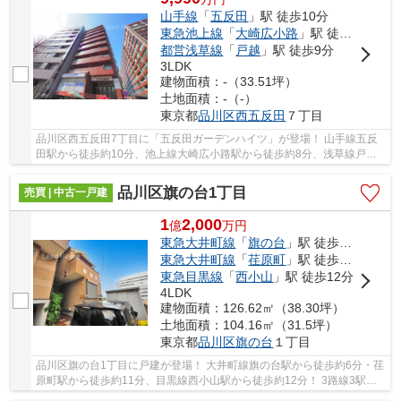
山手線
「
五反田
」駅 徒歩10分
東急池上線
「
大崎広小路
」駅 徒歩8分
都営浅草線
「
戸越
」駅 徒歩9分
3LDK
建物面積：-（33.51坪）
土地面積：-（-）
東京都
品川区
西五反田
７丁目
品川区西五反田7丁目に「五反田ガーデンハイツ」が登場！ 山手線五反
田駅から徒歩約10分、池上線大崎広小路駅から徒歩約8分、浅草線戸越
駅から徒歩約9分。 7路線3駅利用可能な大変便利...
品川区旗の台1丁目
売買 | 中古一戸建
1
2,000
億
万
円
東急大井町線
「
旗の台
」駅 徒歩6分
東急大井町線
「
荏原町
」駅 徒歩11分
東急目黒線
「
西小山
」駅 徒歩12分
4LDK
建物面積：126.62㎡（38.30坪）
土地面積：104.16㎡（31.5坪）
東京都
品川区
旗の台
１丁目
品川区旗の台1丁目に戸建が登場！ 大井町線旗の台駅から徒歩約6分・荏
原町駅から徒歩約11分、目黒線西小山駅から徒歩約12分！ 3路線3駅利
用可能な大変便利な立地に位置した物件です。 ...