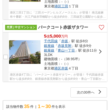
土地面積：-（-）
東京都
港区
三田
１丁目
港区三田1丁目に「三田ガーデンヒルズノースヒル」が登場！ 南北線麻
布十番駅・大江戸線赤羽橋駅から徒歩約8分、三田線芝公園駅から徒歩約
10分。 3路線3駅利用可能な大変便利な立地に...
パークコート赤坂ザタワー
売買 | 中古マンション
5
5,000
億
万
円
千代田線
「
赤坂
」駅 徒歩8分
銀座線
「
赤坂見附
」駅 徒歩9分
銀座線
「
青山一丁目
」駅 徒歩11分
3LDK
建物面積：-（38.95坪）
土地面積：-（-）
東京都
港区
赤坂
４丁目
港区赤坂4丁目に「パークコート赤坂ザタワー」が登場！ 千代田線赤坂
駅から徒歩約8分、銀座線赤坂見附駅から徒歩約9分・青山一丁目駅から
徒歩約11分。 5路線3駅利用可能な大変便利な立...
次の30件へ
35
1～30
該当物件数
件
件を表示