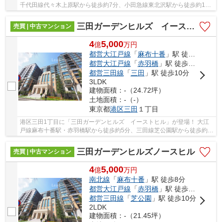
千代田線代々木上原駅から徒歩約7分、小田急線東北沢駅から徒歩約10
分、京王線幡ヶ谷駅から徒歩約11分。 3路線3駅...
三田ガーデンヒルズ イーストヒル
売買 | 中古マンション
4
5,000
億
万
円
都営大江戸線
「
麻布十番
」駅 徒歩5分
都営大江戸線
「
赤羽橋
」駅 徒歩5分
都営三田線
「
三田
」駅 徒歩10分
3LDK
建物面積：-（24.72坪）
土地面積：-（-）
東京都
港区
三田
１丁目
港区三田1丁目に「三田ガーデンヒルズ イーストヒル」が登場！ 大江
戸線麻布十番駅・赤羽橋駅から徒歩約5分、三田線芝公園駅から徒歩約
10分。 3路線3駅利用可能な大変便利な立地に位...
三田ガーデンヒルズノースヒル
売買 | 中古マンション
4
5,000
億
万
円
南北線
「
麻布十番
」駅 徒歩8分
都営大江戸線
「
赤羽橋
」駅 徒歩8分
都営三田線
「
芝公園
」駅 徒歩10分
2LDK
建物面積：-（21.45坪）