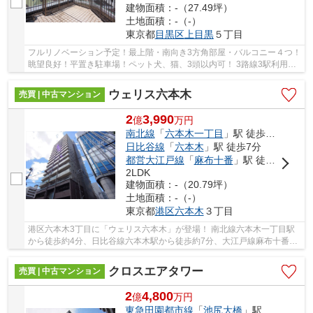
建物面積：-（27.49坪）
土地面積：-（-）
東京都
目黒区
上目黒
５丁目
フルリノベーション予定！最上階・南向き3方角部屋・バルコニー４つ！
眺望良好！平置き駐車場！ペット犬、猫、3頭以内可！ 3路線3駅利用可
能な大変便利な立地に位置した物件です。 駅...
ウェリス六本木
売買 | 中古マンション
2
3,990
億
万
円
南北線
「
六本木一丁目
」駅 徒歩4分
日比谷線
「
六本木
」駅 徒歩7分
都営大江戸線
「
麻布十番
」駅 徒歩9分
2LDK
建物面積：-（20.79坪）
土地面積：-（-）
東京都
港区
六本木
３丁目
港区六本木3丁目に「ウェリス六本木」が登場！ 南北線六本木一丁目駅
から徒歩約4分、日比谷線六本木駅から徒歩約7分、大江戸線麻布十番駅
から徒歩約9分。 3路線3駅利用可能な大変便利...
クロスエアタワー
売買 | 中古マンション
2
4,800
億
万
円
東急田園都市線
「
池尻大橋
」駅 徒歩5分