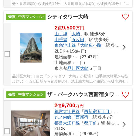
分・多摩川駅から徒歩約14分、大井町線九品仏駅から徒歩約19分！ 4路
線3駅利用可能な大変便利な立地に位置した物件で...
シティタワー大崎
売買 | 中古マンション
2
9,500
億
万
円
山手線
「
大崎
」駅 徒歩3分
山手線
「
五反田
」駅 徒歩8分
東急池上線
「
大崎広小路
」駅 徒歩4分
2LDK＋1S(納戸)
建物面積：-（27.47坪）
土地面積：-（-）
東京都
品川区
大崎
５丁目
品川区大崎5丁目に「シティタワー大崎」が登場！ 山手線大崎駅から徒
歩約3分・五反田駅から徒歩約8分、池上線大崎広小路駅から徒歩約4
分。 7路線3駅利用可能な大変便利な立地に位置し...
ザ・パークハウス西新宿タワー60
売買 | 中古マンション
2
9,700
億
万
円
都営大江戸線
「
西新宿五丁目
」駅 徒歩7分
丸ノ内線
「
西新宿
」駅 徒歩7分
都営大江戸線
「
都庁前
」駅 徒歩8分
2LDK
建物面積：-（29.06坪）