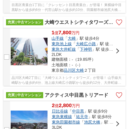
目黒区青葉台1丁目に「クレッセント目黒青葉台」が登場！ 東横線中目
黒駅から徒歩約6分・代官山駅から徒歩約10分、田園都市線池尻大橋駅
から徒歩約15分。 3路線3駅利用可能な大変便利...
大崎ウエストシティタワーズＷ棟
売買 | 中古マンション
1
7,800
億
万
円
山手線
「
大崎
」駅 徒歩4分
東急池上線
「
大崎広小路
」駅 徒歩12分
東急大井町線
「
下神明
」駅 徒歩13分
2LDK
建物面積：-（19.85坪）
土地面積：-（-）
東京都
品川区
大崎
２丁目
品川区大崎2丁目に「大崎ウエストシティタワーズ」が登場！ 山手線大
崎駅から徒歩約4分、池上線大崎広小路駅から徒歩約12分、大井町線下
神明駅から徒歩約13分。 6路線3駅利用可能な大...
アクティス中目黒トリアード
売買 | 中古マンション
2
2,800
億
万
円
日比谷線
「
中目黒
」駅 徒歩9分
東急東横線
「
祐天寺
」駅 徒歩8分
東急田園都市線
「
池尻大橋
」駅 徒歩15分
3LDK