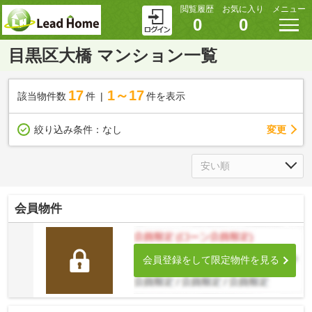
閲覧履歴
お気に入り
メニュー
0
0
目黒区大橋 マンション一覧
17
1～17
該当物件数
件
件を表示
変更
絞り込み条件：
なし
会員物件
会員登録をして限定物件を見る