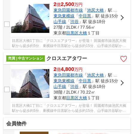
2
2,500
億
万
円
東急田園都市線
「
池尻大橋
」駅 徒歩5分
東急東横線
「
中目黒
」駅 徒歩15分
山手線
「
渋谷
」駅 徒歩18分
27階 / 2LDK / 77.56㎡
東京都
目黒区
大橋
１丁目
目黒区大橋1丁目に「クロスエアタワー」が登場！ 田園都市線池尻大橋
駅から徒歩約5分、東横線中目黒駅から徒歩約15分、山手線渋谷駅から
徒歩約18分。 10路線3駅利用可能な大変便利な立...
クロスエアタワー
売買 | 中古マンション
2
4,800
億
万
円
東急田園都市線
「
池尻大橋
」駅 徒歩5分
東急東横線
「
中目黒
」駅 徒歩15分
山手線
「
渋谷
」駅 徒歩18分
38階 / 2LDK / 70.22㎡
東京都
目黒区
大橋
１丁目
目黒区大橋1丁目に「クロスエアタワー」が登場！ 田園都市線池尻大橋
駅から徒歩約5分、東横線中目黒駅から徒歩約15分、山手線渋谷駅から
徒歩約18分。 10路線3駅利用可能な大変便利な立...
会員物件