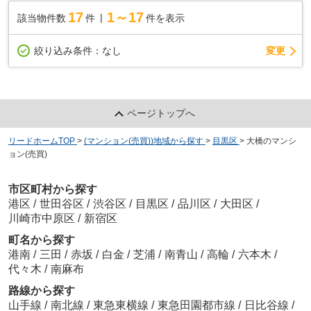
17
1～17
該当物件数
件
件を表示
変更
絞り込み条件：
なし
ページトップへ
リードホームTOP
>
(マンション(売買))地域から探す
>
目黒区
>
大橋のマンシ
ョン(売買)
市区町村から探す
港区
/
世田谷区
/
渋谷区
/
目黒区
/
品川区
/
大田区
/
川崎市中原区
/
新宿区
町名から探す
港南
/
三田
/
赤坂
/
白金
/
芝浦
/
南青山
/
高輪
/
六本木
/
代々木
/
南麻布
路線から探す
山手線
/
南北線
/
東急東横線
/
東急田園都市線
/
日比谷線
/