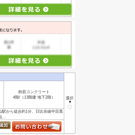
鉄筋コンクリート
4階/（13階建 地下2階）
選択
▼
山駅から徒歩約1分、日比谷線中目黒
..