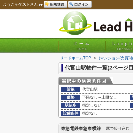
新規登録
ログイン
ようこそ
ゲスト
さん
ホーム
Lang
HOME
TRANSLA
リードホームTOP
>
(マンション(売買)
代官山駅物件一覧(2ページ目
沿線
代官山駅
価格
下限なし～上限なし
駅徒歩
指定しない
設備条件
指定なし
東急電鉄東急東横線
駅で絞り込む