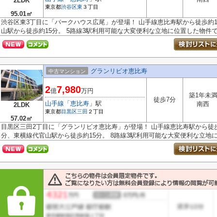
2LDK
東京都
渋谷区
東
３丁目
95.01㎡
渋谷区東3丁目に「パークハウス広尾」が登場！ 山手線恵比寿駅から徒歩約
山駅から徒歩約15分。 5路線3駅利用可能な大変便利な立地に位置した物件です
グランリビオ恵比寿
中古マンション
2
7,980
億
万円
築1年未
徒歩7分
山手線
「
恵比寿
」駅
南西
2LDK
東京都
目黒区
三田
２丁目
57.02㎡
目黒区三田2丁目に「グランリビオ恵比寿」が登場！ 山手線恵比寿駅から徒歩
分、東横線代官山駅から徒歩約15分。 8路線3駅利用可能な大変便利な立地に.