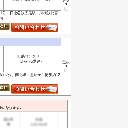
選択
▼
11分、日比谷線広尾駅・東横線代官
...
満
鉄筋コンクリート
2階/（5階建）
選択
▼
約7分、南北線目黒駅から徒歩約12
..