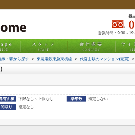
株
営業時間：9:30～19
uage
スタッフ
会社概要
サイ
TION
STAFF
COMPANY
SI
)路線・駅から探す
>
東急電鉄東急東横線
>
代官山駅のマンション(売買)
>
)
専有面積
下限なし～上限なし
築年数
指定しない
間取り
指定なし