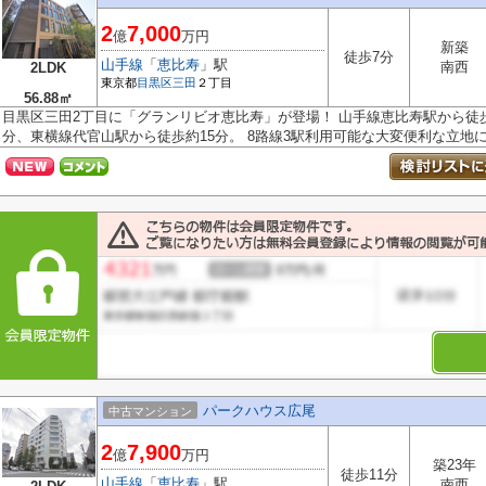
2
7,000
億
万円
新築
徒歩7分
山手線
「
恵比寿
」駅
南西
2LDK
東京都
目黒区
三田
２丁目
56.88㎡
目黒区三田2丁目に「グランリビオ恵比寿」が登場！ 山手線恵比寿駅から徒歩
分、東横線代官山駅から徒歩約15分。 8路線3駅利用可能な大変便利な立地に.
パークハウス広尾
中古マンション
2
7,900
億
万円
築23年
徒歩11分
山手線
「
恵比寿
」駅
南西