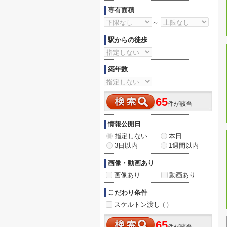
専有面積
～
駅からの徒歩
築年数
65
件が該当
情報公開日
指定しない
本日
3日以内
1週間以内
画像・動画あり
画像あり
動画あり
こだわり条件
スケルトン渡し
(-)
65