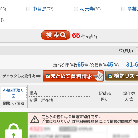
中目黒
祐天寺
学芸
(65)
(52)
(30)
(1)
65
件が該当
並び順：
65
45
31-6
該当公開件数
件 (会員物件
件)
外観
/
間取り
価格
駅徒歩
築年数
図
停歩
方位
交通 / 所在地
間取り/面積