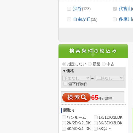
渋谷
代官山
(123)
自由が丘
多摩川
(15)
指定しない
新築
中古
▼価格
～
値下げ物件
65
件が該当
間取り
ワンルーム
1K/1DK/1LDK
2K/2DK/2LDK
3K/3DK/3LDK
4K/4DK/4LDK
5K以上