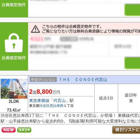
ＴＨＥ ＣＯＮＯＥ代官山
中古マンション
2
8,800
億
万円
築10年
徒歩1分
東急東横線
「
代官山
」駅
東
2LDK
東京都
渋谷区
恵比寿西
１丁目
73.41㎡
渋谷区恵比寿西1丁目に「ＴＨＥ ＣＯＮＯＥ代官山」が登場！ 東横線代官
駅・山手線恵比寿駅から徒歩約8分。 5路線3駅利用可能な大変便利な立地に位.