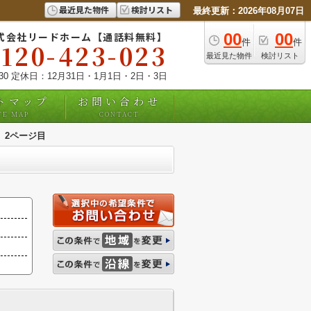
最近見た物件
検討リスト
最終更新：2026年08月07日
式会社リードホーム【通話料無料】
00
00
件
件
0120-423-023
最近見た物件
検討リスト
:30 定休日：12月31日・1月1日・2日・3日
トマップ
お問い合わせ
TE MAP
CONTACT
2ページ目