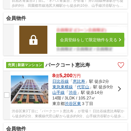
目黒区青葉台3丁目に「オパス青葉台」が登場！ 井の頭線神泉駅から徒
歩約9分、田園都市線池尻大橋駅から徒歩約10分、山手線渋谷駅から徒
歩約15分。 9路線3駅利用可能な大変便利な立地...
会員物件
会員登録をして限定物件を見る
パークコート恵比寿
売買 | 新築マンション
8
5,200
億
万
円
日比谷線
「
恵比寿
」駅 徒歩2分
東急東横線
「
代官山
」駅 徒歩9分
山手線
「
渋谷
」駅 徒歩14分
14階 / 3LDK / 105.27㎡
東京都
渋谷区
東
３丁目
渋谷区東3丁目に「パークコート恵比寿 」が登場！ 日比谷線恵比寿駅か
ら徒歩約2分、東横線代官山駅から徒歩約9分、山手線渋谷駅から徒歩約
14分。 10路線3駅利用可能な大変便利な立地に...
会員物件