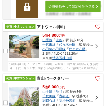
会員登録をして限定物件を見る
アトウェル神山
売買 | 中古マンション
5
4,800
億
万
円
山手線
「
渋谷
」駅 徒歩13分
千代田線
「
代々木公園
」駅 徒歩10分
小田急小田原線
「
代々木八幡
」駅 徒歩12分
2-3階 / 4LDK / 232.20㎡
東京都
渋谷区
神山町
渋谷区神山町に「アトウェル神山」が登場！ 山手線渋谷駅から徒歩約13
分、千代田線代々木公園駅から徒歩約10分、小田急線代々木八幡駅から
徒歩約12分。 11路線3駅利用可能な大変便利な...
青山パークタワー
売買 | 中古マンション
5
8,000
億
万
円
山手線
「
渋谷
」駅 徒歩8分
千代田線
「
表参道
」駅 徒歩9分
副都心線
「
明治神宮前
」駅 徒歩11分
15階 / 4LDK / 107.46㎡