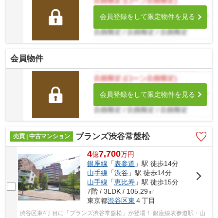
会員登録をして限定物件を見る
会員物件
会員登録をして限定物件を見る
ブランズ渋谷常盤松
売買 | 中古マンション
4
7,700
億
万
円
銀座線
「
表参道
」駅 徒歩14分
山手線
「
渋谷
」駅 徒歩14分
山手線
「
恵比寿
」駅 徒歩15分
7階 / 3LDK / 105.29㎡
東京都
渋谷区
東
４丁目
渋谷区東4丁目に「ブランズ渋谷常盤松」が登場！ 銀座線表参道駅・山