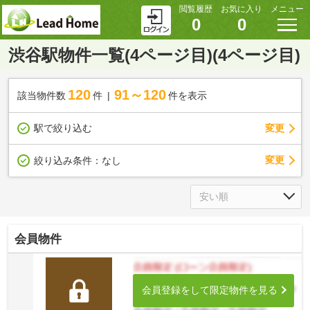
閲覧履歴
お気に入り
メニュー
0
0
渋谷駅物件一覧(4ページ目)(4ページ目)
120
91～120
該当物件数
件
件を表示
駅で絞り込む
変更
変更
絞り込み条件：
なし
会員物件
会員登録をして限定物件を見る