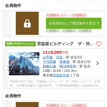
会員物件
会員登録をして限定物件を見る
宮益坂ビルディング ザ・渋谷レジデンス
売買 | 中古マンション
11
5,000
億
万
円
山手線
「
渋谷
」駅 徒歩2分
千代田線
「
表参道
」駅 徒歩12分
副都心線
「
明治神宮前
」駅 徒歩14分
14階 / 4LDK / 159.36㎡
東京都
渋谷区
渋谷
２丁目
渋谷区渋谷2丁目に「宮益坂ビルディング ザ・渋谷レジデンス」が登
場！ 山手線渋谷駅から徒歩約2分、千代田線表参道駅から徒歩約12分、
副都心線駅から徒歩約14分。 10路線3駅利用可能...
会員物件