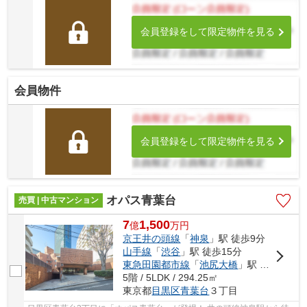
会員登録をして限定物件を見る
会員物件
会員登録をして限定物件を見る
オパス青葉台
売買 | 中古マンション
7
1,500
億
万
円
京王井の頭線
「
神泉
」駅 徒歩9分
山手線
「
渋谷
」駅 徒歩15分
東急田園都市線
「
池尻大橋
」駅 徒歩10分
5階 / 5LDK / 294.25㎡
東京都
目黒区
青葉台
３丁目