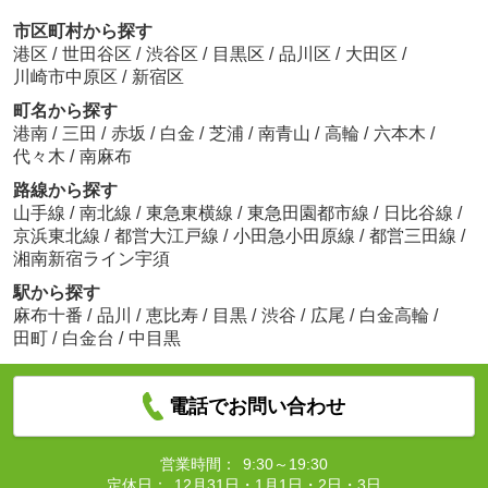
市区町村から探す
港区
/
世田谷区
/
渋谷区
/
目黒区
/
品川区
/
大田区
/
川崎市中原区
/
新宿区
町名から探す
港南
/
三田
/
赤坂
/
白金
/
芝浦
/
南青山
/
高輪
/
六本木
/
代々木
/
南麻布
路線から探す
山手線
/
南北線
/
東急東横線
/
東急田園都市線
/
日比谷線
/
京浜東北線
/
都営大江戸線
/
小田急小田原線
/
都営三田線
/
湘南新宿ライン宇須
駅から探す
麻布十番
/
品川
/
恵比寿
/
目黒
/
渋谷
/
広尾
/
白金高輪
/
田町
/
白金台
/
中目黒
電話でお問い合わせ
営業時間：
9:30～19:30
定休日：
12月31日・1月1日・2日・3日