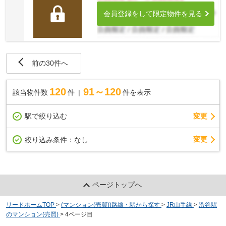
会員登録をして限定物件を見る
前の30件へ
120
91～120
該当物件数
件
件を表示
駅で絞り込む
変更
変更
絞り込み条件：
なし
ページトップへ
リードホームTOP
>
(マンション(売買))路線・駅から探す
>
JR山手線
>
渋谷駅
のマンション(売買)
>
4ページ目